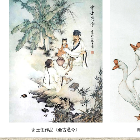
谢玉玺作品《会古通今》