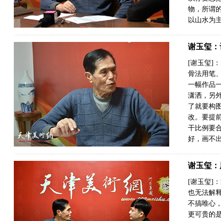
物，所谓
以山水为主
谢玉玺：
[谢玉玺]
骨法用笔
一幅作品
潇洒，另
了就要构
改。要提
干比例要
好，画不出
谢玉玺：
[谢玉玺
也无法解
不搞唯心
更可贵的