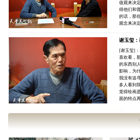
值观来决
得他们和
的话，那
观念来决定
谢玉玺：
[谢玉玺
喜欢看，
的东西别
影响，为
我没有追
多人看到
觉得绘画
面的特点再