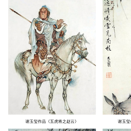
谢玉玺作品《五虎将之赵云》
谢玉玺