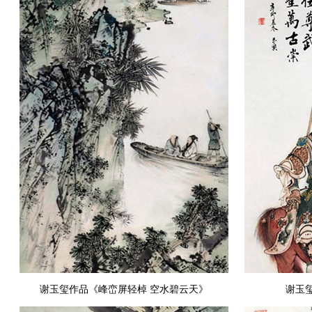
谢玉玺作品《峰峦屏轻棹 空水碧云天》
谢玉