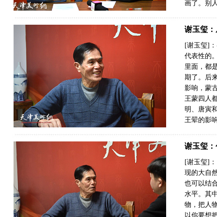
画了。别人
谢玉玺：
[谢玉玺
代表性的
里面，都
期了。后
影响，蒙
王蒙四人
明、唐寅
王翚的影响
谢玉玺：
[谢玉玺
现的大自
也可以结
水平。其
物，把人
以你要想