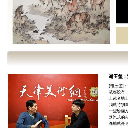
谢玉玺：
[谢玉玺
笔都没有，
上或者地
我就特别
一些绘画
蒸汽式的
渐地就是