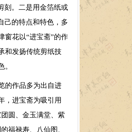
剪刻。二是用金箔纸或
自己的特点和特色，多
窗花以“进宝斋”的作
承和发扬传统剪纸技
色。
览的作品多为出自进
年，进宝斋为吸引用
家团圆、金玉满堂、紫
制的福禄寿、八仙图、