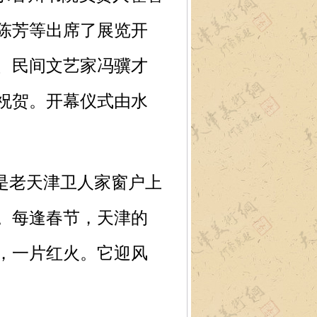
陈芳等出席了展览开
、民间文艺家冯骥才
祝贺。开幕仪式由水
是老天津卫人家窗户上
。每逢春节，天津的
，一片红火。它迎风