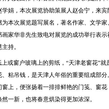
赵学娟，本次展览协助策展人赵会宁，来宾
燃为本次展览题写展名，著名作家、文学家
书画家华非先生致电对展览的成功举行表示
慧主持。
纸上或窗户玻璃上的剪纸，“天津老窗花”就
花、粘吊钱，是天津人年俗的重要组成部分
门窗上，便张扬着一排排鲜艳的门笺、窗花
焕然一新，也将春意烘染得更加浓深。