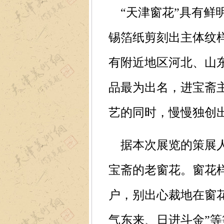
“天津窗花”具有鲜
锡箔纸剪刻出主体纹
有附近地区河北、山
品最为出名，进宝斋
艺的同时，慢慢独创
据本次展览的策展人
宝斋的老窗花。窗花
户，别出心裁地在窗
气东来、日进斗金”