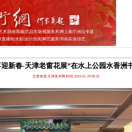
艺术
|
我收我藏
|
艺品市场
|
视频美术
|
网上展厅
|
画坛专题
家直播间
|
水彩
|
设计
|
拍卖
|
网艺掇英
|
书画高清
|
综艺
18喜迎新春-天津老窗花展”在水上公园水香洲
文章来源:天津美术网 时间:2018-01-29 08:28