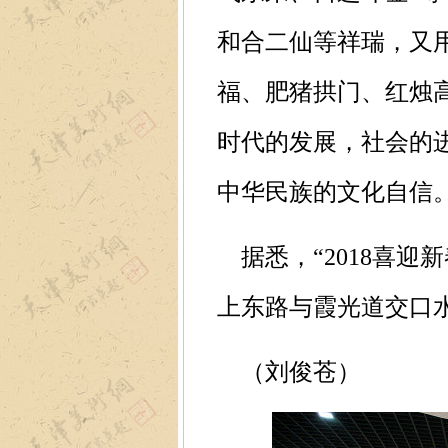
和合二仙等祥瑞，又
福、肥猪拱门、红烛
时代的发展，社会的
中华民族的文化自信
据悉，“2018喜迎
上东路与霞光道交口
（刘俊苍）