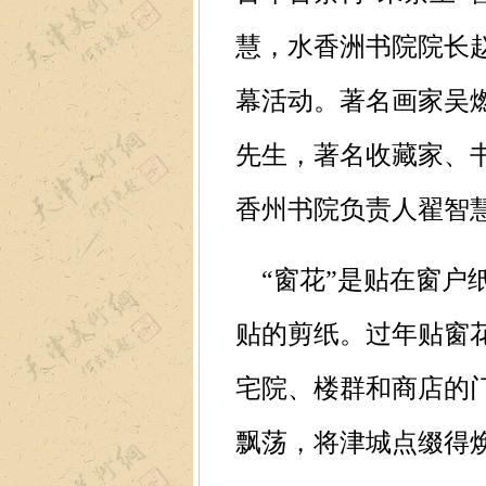
慧，水香洲书院院长
幕活动。著名画家吴
先生，著名收藏家、
香州书院负责人翟智
“窗花”是贴在窗户
贴的剪纸。过年贴窗
宅院、楼群和商店的
飘荡，将津城点缀得