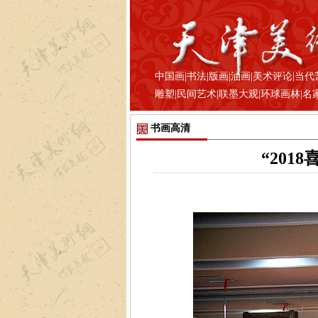
中国画
|
书法
|
版画
|
油画
|
美术评论
|
当代
雕塑
|
民间艺术
|
联墨大观
|
环球画林
|
名
书画高清
“20