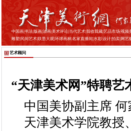
中国画
|
书法
|
版画
|
油画
|
美术评论
|
当代艺术
|
我收我藏
|
艺品市场
|
视频
雕塑
|
民间艺术
|
联墨大观
|
环球画林
|
名家直播间
|
水彩
|
设计
|
拍卖
|
网艺
艺术顾问
“天津美术网”特聘艺
中国美协副主席 何
天津美术学院教授、