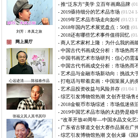
-
推“泛东方”美学 立百年画廊品牌
(01
-
2019亟待细分的艺术品市场
(01/24 1
-
2019年艺术品市场走向如何
(01/23 1
-
2018年国内艺术展览盘点：50佳
(01
刘芳：本真之旅
-
2018还有哪些艺术事件值得回忆
(01
网上展厅
-
商人艺术家村上隆：为什么我的画
-
中国古代书画成交分析：市场热而不
-
中国书画艺术市场研判：信心仍需
-
中国古代书画成交分析：市场热而不
-
艺术品与金融市场新动向：挑战大
心远迹清——陈福春作品
-
打电话与帮着卖画：中国策展人的
-
艺术品投资收益与风险并存
(01/04 1
-
综艺引发博物馆热潮 文创齐登场售价
-
2018金银币市场综述：市场低迷依
-
2019中国艺术品市场的大趋势是稳
张福义其人其书其印
-
“改革开放40周年—中国水晶文化艺
-
广东省古驿道文创大赛作品展在广
-
综艺引发博物馆热潮 文创火爆《国