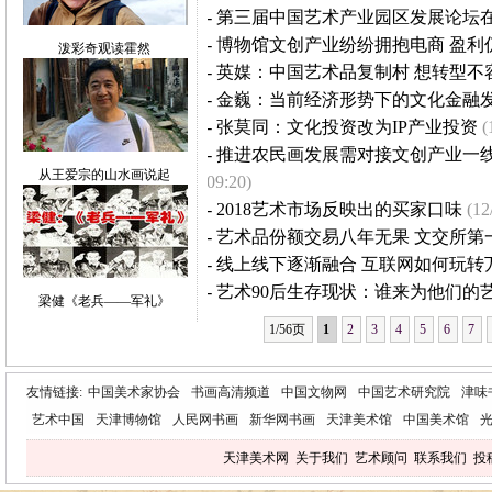
-
第三届中国艺术产业园区发展论坛
-
博物馆文创产业纷纷拥抱电商 盈利
泼彩奇观读霍然
-
英媒：中国艺术品复制村 想转型不
-
金巍：当前经济形势下的文化金融
-
张莫同：文化投资改为IP产业投资
(
-
推进农民画发展需对接文创产业一
从王爱宗的山水画说起
09:20)
-
2018艺术市场反映出的买家口味
(12
-
艺术品份额交易八年无果 文交所第
-
线上线下逐渐融合 互联网如何玩转
-
艺术90后生存现状：谁来为他们的
梁健《老兵——军礼》
1/56页
1
2
3
4
5
6
7
友情链接:
中国美术家协会
书画高清频道
中国文物网
中国艺术研究院
津味
艺术中国
天津博物馆
人民网书画
新华网书画
天津美术馆
中国美术馆
天津美术网
关于我们
艺术顾问
联系我们
投