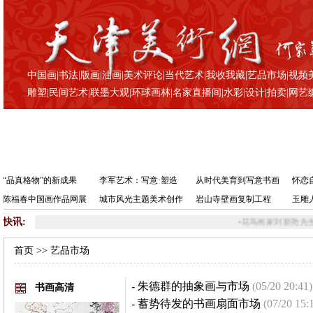
中国画
|
书法
|
版画
|
油画
|
美术评论
|
当代艺术
|
我收我藏
|
艺品市场
|
视频
雕塑
|
民间艺术
|
联墨大观
|
环球画林
|
名家直播间
|
水彩
|
设计
|
拍卖
|
网艺
“品真格物”的新成果
李军艺术：写意·塑造
从时代美育到写意书画
怀恋
陈福春中国画作品网展
城市风光主题美术创作
岩山寺壁画复制工程
玉雕
快讯:
•
花鸟画家刘新尧先生赴南
首页
>> 艺品市场
-
朱德群的抽象画与市场
(05/20 20:41)
书画高清
-
蓄势待发的书画扇面市场
(07/20 15: