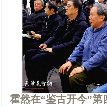
霍然在“鉴古开今”