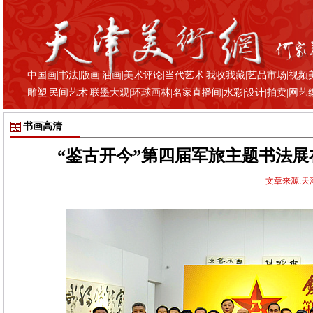
中国画
|
书法
|
版画
|
油画
|
美术评论
|
当代艺术
|
我收我藏
|
艺品市场
|
视频
雕塑
|
民间艺术
|
联墨大观
|
环球画林
|
名家直播间
|
水彩
|
设计
|
拍卖
|
网艺
书画高清
“鉴古开今”第四届军旅主题书法展
文章来源:天津美