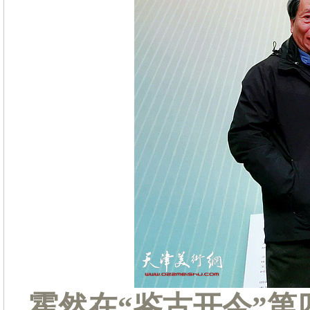
霍然在“鉴古开今”