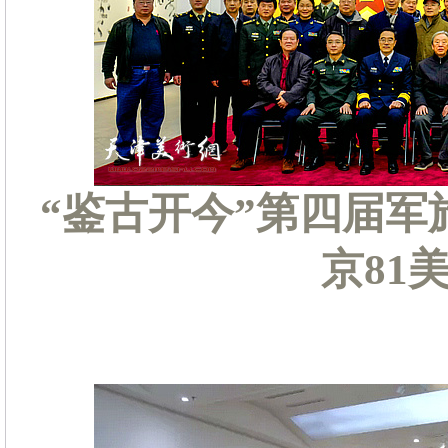
“鉴古开今”第四届军
京81