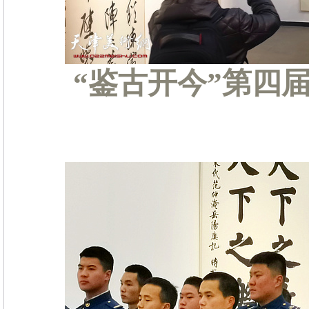
“鉴古开今”第四