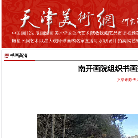
中国画
|
书法
|
版画
|
油画
|
美术评论
|
当代艺术
|
我收我藏
|
艺品市场
|
视频
雕塑
|
民间艺术
|
联墨大观
|
环球画林
|
名家直播间
|
水彩
|
设计
|
拍卖
|
网艺
书画高清
南开画院组织书画
文章来源:天津美