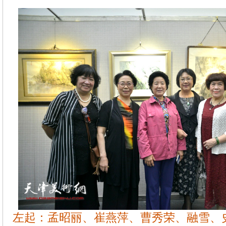
左起：孟昭丽、崔燕萍、曹秀荣、融雪、