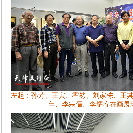
左起：孙芳、王寅、霍然、刘家栋、王
年、李宗儒、李耀春在画展