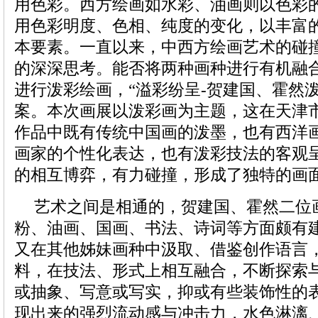
用色彩。西方绘画如水彩、油画则以色彩
用色彩明度、色相、纯度的变化，以丰富
本要素。一直以来，中西方绘画艺术的碰
的深深思考。能否将两种画种进行有机融
进行泼彩绘画，“溢彩纷呈-贺建国、霍然
案。本次画展以泼彩画为主题，这在天津
作品中既有传统中国画的泼墨，也有西洋
画家的个性化表达，也有泼彩技法的客观
的相互博弈，有力碰撞，形成了独特的画
艺术之间是相通的，贺建国、霍然二位
粉、油画、国画、书法、诗词等方面颇有
又在其他姊妹画种中汲取、借鉴创作语言
料，在技法、形式上相互融合，不断探索
或抽象、写意或写实，抑或有些装饰性的
现出来的强烈流动感与冲击力，水色淋漓