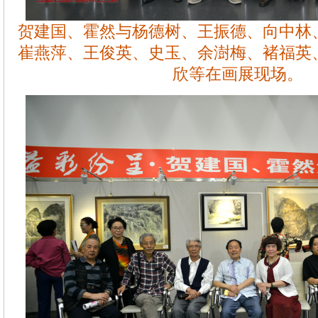
贺建国、霍然与杨德树、王振德、向中林
崔燕萍、王俊英、史玉、余澍梅、褚福英
欣等在画展现场。