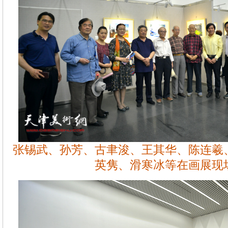
张锡武、孙芳、古聿浚、王其华、陈连羲
英隽、滑寒冰等在画展现