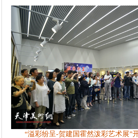
“溢彩纷呈-贺建国霍然泼彩艺术展”