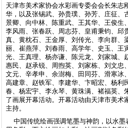
天津市美术家协会水彩画专委会会长朱志
华，以及张锡武、孙贵璞、孙芳、庄征、
景卿、向中林、陈重武、王其华、王俊生
李风雨、张春跃、周志芬、皇甫秉钧、邱
真、黄枕石、王金厚、刘传光、李向群、
丽、崔燕萍、刘春雨、高学年、史玉、王
光、王真理、杨亦谦、陈元龙、刘家城、
惠民、赵承锐、周煦英、刘家栋、刘文忠
文元、辛孝申、余澍梅、田同芬、滑寒冰
高建章、赵铁军、李建华、卞昭宏、杨利
春、杨宏宇、李永琴、黄珠满、褚福英、
了画展开幕活动。开幕活动由天津市美术
主持。
中国传统绘画强调笔墨与神韵，以水墨