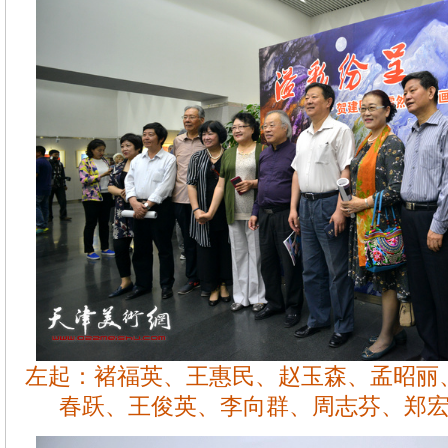
左起：褚福英、王惠民、赵玉森、孟昭丽
春跃、王俊英、李向群、周志芬、郑