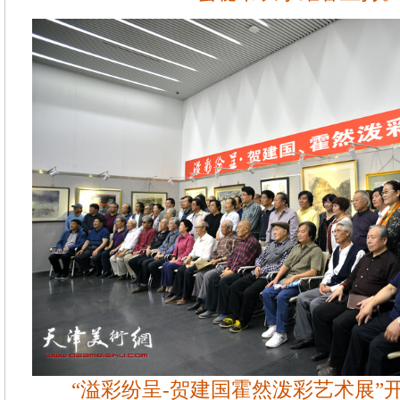
“溢彩纷呈-贺建国霍然泼彩艺术展”