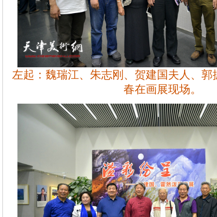
左起：魏瑞江、朱志刚、贺建国夫人、郭
春在画展现场。