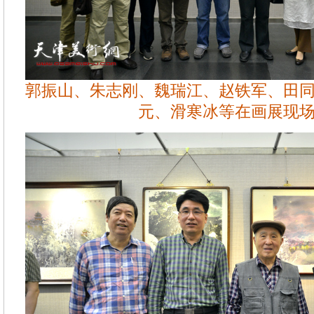
郭振山、朱志刚、魏瑞江、赵铁军、田
元、滑寒冰等在画展现