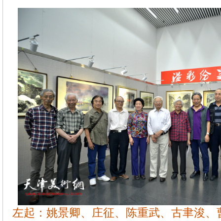
左起：姚景卿、庄征、陈重武、古聿浚、