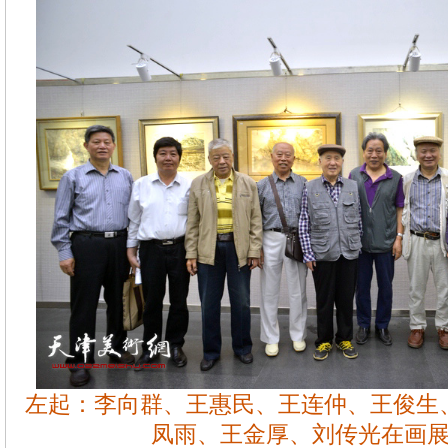
左起：李向群、王惠民、王连仲、王俊生
凤雨、王金厚、刘传光在画