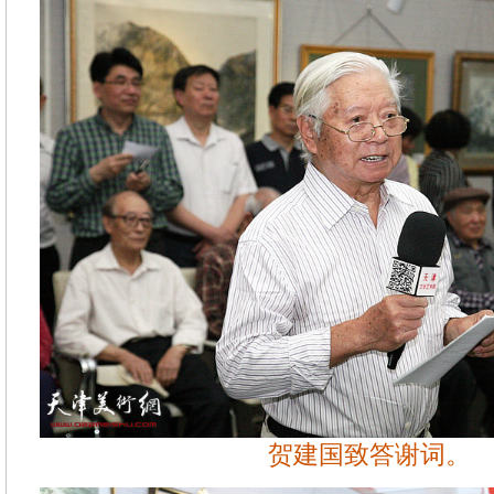
贺建国致答谢词。