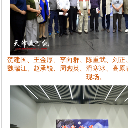
贺建国、王金厚、李向群、陈重武、刘正
魏瑞江、赵承锐、周煦英、滑寒冰、高原
现场。