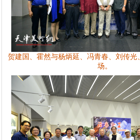
贺建国、霍然与杨炳延、冯青春、刘传光
场。