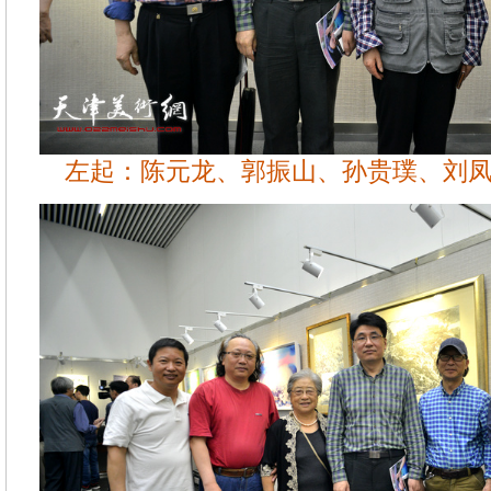
左起：陈元龙、郭振山、孙贵璞、刘