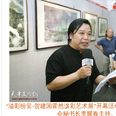
“溢彩纷呈-贺建国霍然泼彩艺术展”开幕
会秘书长李耀春主持