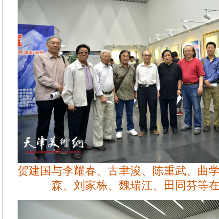
贺建国与李耀春、古聿浚、陈重武、曲
森、刘家栋、魏瑞江、田同芬等