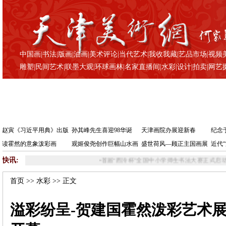
中国画
|
书法
|
版画
|
油画
|
美术评论
|
当代艺术
|
我收我藏
|
艺品市场
|
视频
雕塑
|
民间艺术
|
联墨大观
|
环球画林
|
名家直播间
|
水彩
|
设计
|
拍卖
|
网艺
赵寅《习近平用典》出版
孙其峰先生喜迎98华诞
天津画院办展迎新春
纪念
读霍然的意象泼彩画
观姬俊尧创作巨幅山水画
盛世荷风—顾正主国画展
近代
快讯:
•
首届“西泠杯”全国中小学师生书法大赛正式启动
•
刘钢：一个时光收藏者的自
首页
>>
水彩
>> 正文
溢彩纷呈-贺建国霍然泼彩艺术