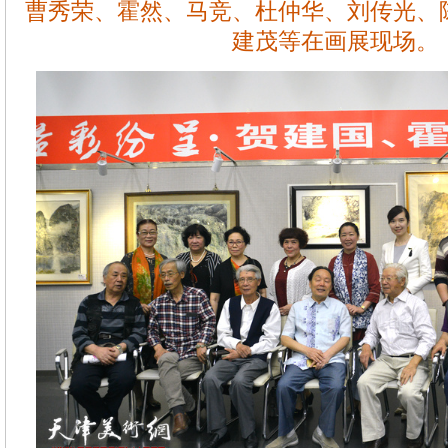
曹秀荣、霍然、马竞、杜仲华、刘传光、
建茂等在画展现场。