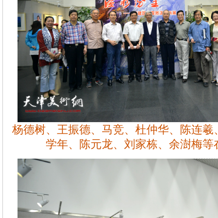
杨德树、王振德、马竞、杜仲华、陈连羲
学年、陈元龙、刘家栋、余澍梅等