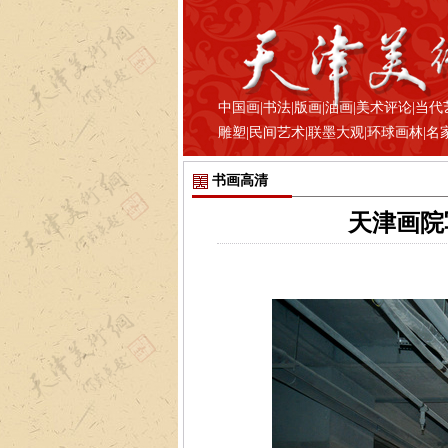
中国画
|
书法
|
版画
|
油画
|
美术评论
|
当代
雕塑
|
民间艺术
|
联墨大观
|
环球画林
|
名
书画高清
天津画院