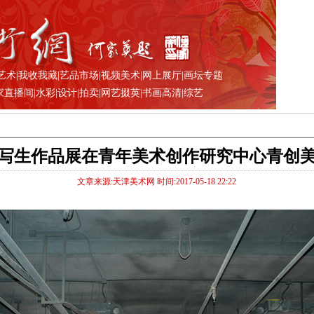
艺术
|
我收我藏
|
艺品市场
|
视频美术
|
网上展厅
|
画坛专题
家直播间
|
水彩
|
设计
|
拍卖
|
网艺掇英
|
书画高清
|
综艺
写生作品展在青年美术创作研究中心青创
文章来源:天津美术网 时间:2017-05-18 22:22