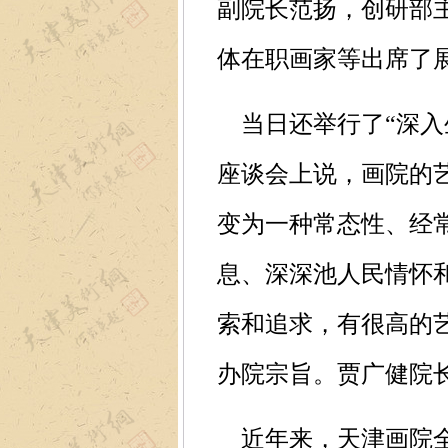
副院长范扬，创研部
体在职画家等出席了
当日还举行了“深入
座谈会上说，画院的
变为一种常态性、经常
息、深深池人民情怀
索和追求，有很高的
办院宗旨。贾广健院
近年来，天津画院全