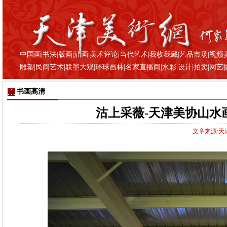
中国画
|
书法
|
版画
|
油画
|
美术评论
|
当代艺术
|
我收我藏
|
艺品市场
|
视频
雕塑
|
民间艺术
|
联墨大观
|
环球画林
|
名家直播间
|
水彩
|
设计
|
拍卖
|
网艺
书画高清
沽上采薇-天津美协山水
文章来源:天津美