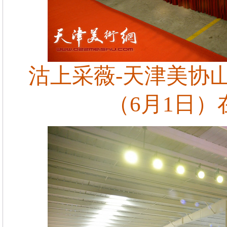
沽上采薇-天津美协
（6月1日