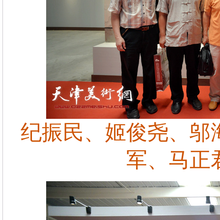
纪振民、姬俊尧、邬
军、马正