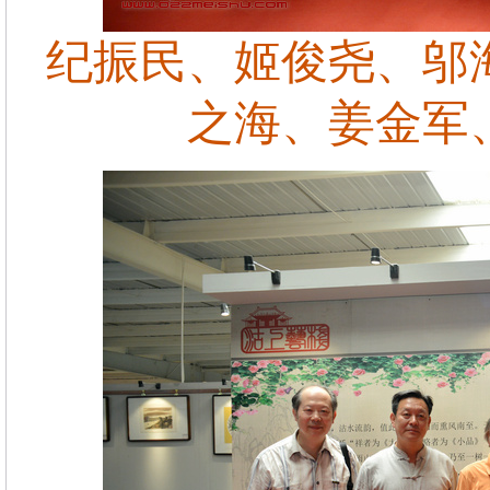
纪振民、姬俊尧、邬
之海、姜金军