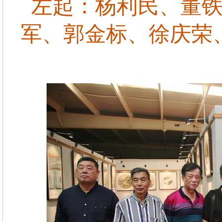
左起：杨利民、董
军、郭金标、徐庆荣