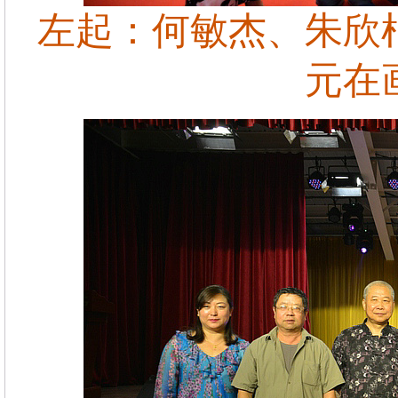
左起：何敏杰、朱欣
元在