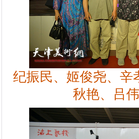
纪振民、姬俊尧、辛
秋艳、吕