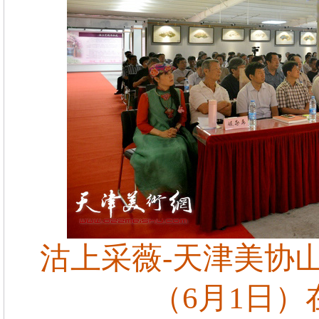
沽上采薇-天津美协
（6月1日