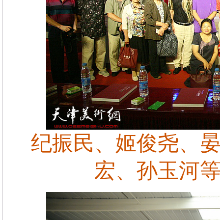
纪振民、姬俊尧、
宏、孙玉河