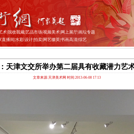
艺术
|
我收我藏
|
艺品市场
|
视频美术
|
网上展厅
|
画坛专题
家直播间
|
水彩
|
设计
|
拍卖
|
网艺缀英
|
书画高清
|
综艺
：天津文交所举办第二届具有收藏潜力艺
文章来源:天津美术网 时间:2013-06-08 17:13