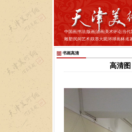
中国画
|
书法
|
版画
|
油画
|
美术评论
|
当代
雕塑
|
民间艺术
|
联墨大观
|
环球画林
|
名
书画高清
高清图