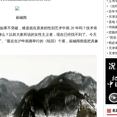
•
王书
•
《光
•
百年
•
天津
崔岫闻
•
圣地
•
书画
如果不突破，难道就在原来的性别艺术中画 20 年吗？技术肯
•
挖掘
聊么？以前大家所说的女性主义者，现在已经找不到了。今天
•
“荷
了。”最近在沪申画廊举行的《轮回》个展，崔岫闻彻底把具象
•
韩必
•
天津
•
天津
名