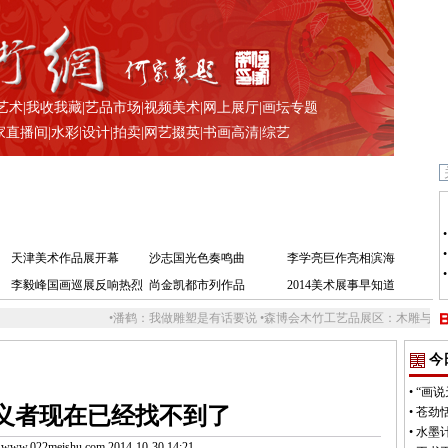
艺术
|
我收我藏
|
艺品市场
|
视频美术
|
网上展厅
|
画坛专题
家直播间
|
水彩
|
设计
|
拍卖
|
网艺掇英
|
书画高清
|
综艺
天津美术作品展开幕
沙志国光色奏鸣曲
李学亮巨作亮相滨海
李毅峰国画巡展反响热烈
尚金凯都市列作品
2014美术展事早知道
•
潘鹤：我做雕塑是有话要说
•
森博会木竹工艺品展区：木雕与牙雕争奇斗艳
•
著
今
•
“画
义者现在已经找不到了
•
苍劲
•
水墨
.022meishu.com 2014-10-30 14:21