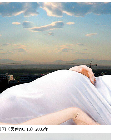
闻《天使NO.13》2006年