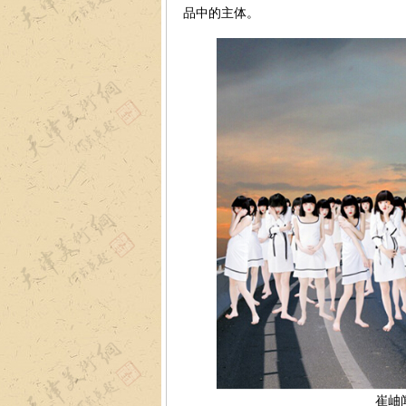
品中的主体。
崔岫闻