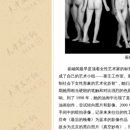
崔
崔岫闻最早是顶着女性艺术家的标
成了自己的艺术小组——塞壬工作室。
制社会下女性形象的艺术化折射”，她们
期她用相当硬朗的笔触和对比强烈的色
响。到了 1998 年，她的油画中出
油画创作，尝试转向图片和影像。200
手间中的暗拍录像，记录来来往往的性
芬奇《最后的晚餐》为蓝本的影像作品
故乡为北京的黑白照片《真空妙有》，