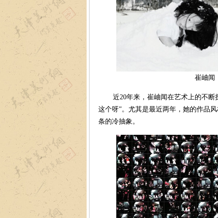
崔岫闻，
近20年来，崔岫闻在艺术上的不断
这个呀”。尤其是最近两年，她的作品
条的冷抽象。