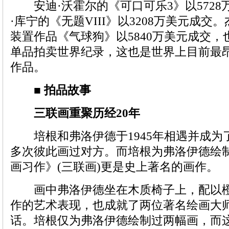
安迪·沃霍尔的《可口可乐3》以5728
·库宁的《无题VIII》以3208万美元成交
装置作品《气球狗》以5840万美元成交
单品拍卖世界纪录，这也是世界上目前最
作品。
■ 拍品故事
三联画重聚历经20年
培根和弗洛伊德于1945年相遇并成为
多次彼此画过对方。而培根为弗洛伊德绘
画习作》(三联画)更是史上著名的画作。
画中弗洛伊德坐在木质椅子上，配以橙
作的艺术表现，也成就了两位著名绘画大
话。培根仅为弗洛伊德绘制过两幅画，而