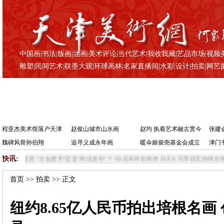
中国画
|
书法
|
版画
|
油画
|
美术评论
|
当代艺术
|
我收我藏
|
艺品市场
|
视频
雕塑
|
民间艺术
|
联墨大观
|
环球画林
|
名家直播间
|
水彩
|
设计
|
拍卖
|
网艺
程亚杰美术馆落户天津
赵俊山城市山水画
赵均 执着艺术融古贯今
张建
魏碑风骨孙伯翔
追寻义成永年画
暖伞姬俊尧基金会成立
津门
快讯:
 “文化硬手”还是“商业虚补”？
•
拈花来拜饮湖师 刘子久与李叔宏的师生情缘
•
著名画
首页
>>
拍卖
>> 正文
纽约8.65亿人民币拍出培根名画