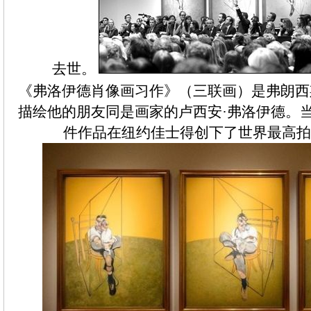
去世。
《弗洛伊德肖像画习作》（三联画）是弗朗西斯
描绘他的朋友同是画家的卢西安·弗洛伊德。当
件作品在纽约佳士得创下了世界最高拍卖