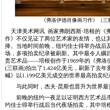
《弗洛伊德肖像画习作》（三
天津美术网讯 画家弗朗西斯·培根的《
作》不仅见证了两位艺术家的友情，也让
捧。当地时间前晚，纽约佳士得举办战后
场，多项拍卖纪录被刷新。其中最令人瞩
贵艺术品——培根创作于1969年的《弗
(三联画)拍出了1.424亿美元，刷新了去
喊》以1.199亿美元成交的世界最高拍卖纪
与此同时，杰夫·昆斯也晋升为世界最
前晚的纽约一夜足以证明西方艺术品市
约佳士得举行战后当代夜场拍卖，其中培根