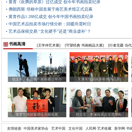
• 黄胄《欢腾的草原》过亿成交 创今年书画拍卖纪录
• 弗朗西斯·培根中国首展于南艺美术馆正式启幕
• 黄胄作品1.288亿成交 创今年中国书画拍卖纪录
• 中国艺术品拍卖市场行情分析：回暖尚需时日
• 艺术品保税交易 “文化硬手”还是“商业虚补”？
书画高清
[王学仲艺术展]
[守望经典·书画精品大展]
[行者无疆·当
信王军、石磊双个展在泰达举办
天津美院国画系教师作品展
陈音兰祝贺老师伍月柳画展
邢立宏、李澜画展在东莞举办
友情链接:
中国美术家协会
艺术中国
文化中国
人民网·艺术收藏
新华网·书