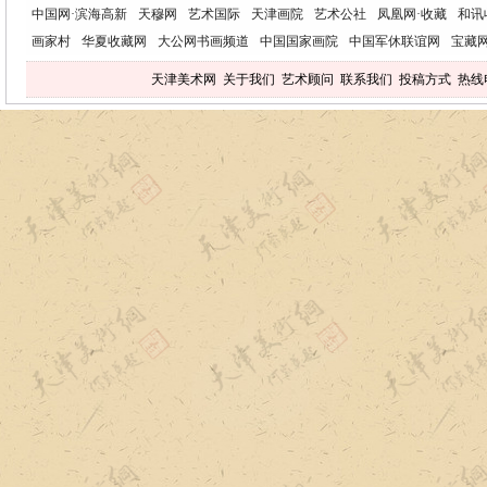
中国网·滨海高新
天穆网
艺术国际
天津画院
艺术公社
凤凰网·收藏
和讯
画家村
华夏收藏网
大公网书画频道
中国国家画院
中国军休联谊网
宝藏
天津美术网
关于我们
艺术顾问
联系我们
投稿方式
热线电话