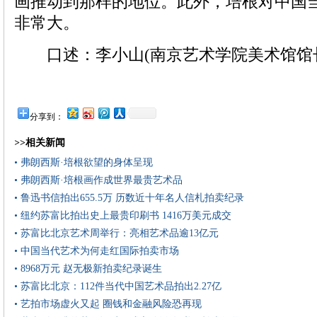
画推动到那样的地位。此外，培根对中国
非常大。
口述：李小山(南京艺术学院美术馆馆
分享到：
>>相关新闻
• 弗朗西斯·培根欲望的身体呈现
• 弗朗西斯·培根画作成世界最贵艺术品
• 鲁迅书信拍出655.5万 历数近十年名人信札拍卖纪录
• 纽约苏富比拍出史上最贵印刷书 1416万美元成交
• 苏富比北京艺术周举行：亮相艺术品逾13亿元
• 中国当代艺术为何走红国际拍卖市场
• 8968万元 赵无极新拍卖纪录诞生
• 苏富比北京：112件当代中国艺术品拍出2.27亿
• 艺拍市场虚火又起 圈钱和金融风险恐再现