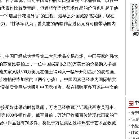
地。甘学军说，目前中国富裕阶层日益重视艺术品收藏，以往中
的代表作比较受青睐，但近些年当代艺术作品的价值也引起了他
一个‘墙里开花墙外香’的过程。最早是外国藏家感兴趣，现在
力。”甘学军认为，曾梵志的两幅作品过亿元有可能带动国内
何
中国已经成为世界第二大艺术品交易市场。中国买家的强大
的苏富比春拍上，一位中国买家以2130万美元的价格购入毕加
地买家又以500万美元在佳士得购入一幅米开朗基罗的炭笔画。
元的价格拍得毕加索的《两个小孩》。中国因素已经成为国际拍卖
世界拍卖业巨头为吸引中国竞拍者，都在招聘更多可以讲中文的
中
受媒体采访时曾透露，万达已经收藏了近现代画家吴冠中、
•
出于
等1000多幅作品。截至目前，万达已收藏百位近现代画家的千
•
“三
吴冠中作品就有70多件。类似于万达集团这样热衷于艺术品收藏
•
小品
•
何家