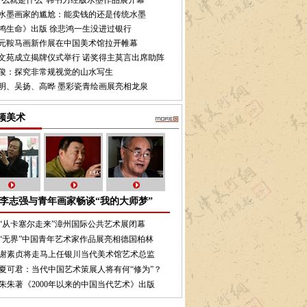
什么就是什么”韩书力经版水墨作品展开幕
水墨画家的尴尬：能卖钱的还是传统水墨
鸿生命》出版 徐悲鸿一生没进过银行
元鞍马画新作展在中国美术馆拉开帷幕
文苑成立揭牌仪式举行 诺奖得主莫言出席助阵
俊：探究非常规视觉的山水写生
明、吴扬、高晔 墨彩瓷青绘画展亮相龙泉
频美术
李志强与青年画家畅谈“我的大师梦”
“从卡塞尔走来”漳州国际公共艺术展闭幕
“无界”中国青年艺术家作品展亮相德国柏林
谢素贞将走马上任银川当代美术馆艺术总监
夏可君：当代中国艺术策展人将有何“修为”？
朱朱著《2000年以来的中国当代艺术》出版