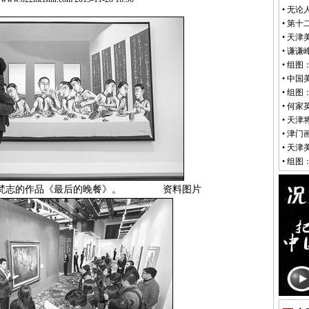
•
无论
•
第十
•
天津
•
谦谦
•
组图
•
中国
•
组图
•
何家
•
天津
•
津门
•
天津
•
组图
曾梵志的作品《最后的晚餐》。 资料图片