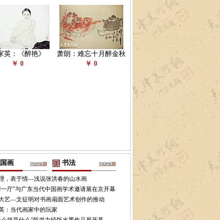
家英：《醉艳》
萧朗：难忘十月醉金秋
￥ 0
￥ 0
国画
书法
理，表于情—浅说张洪春的山水画
房一厅”与广东当代中国画学术邀请展在京开幕
大艺—文征明对书画扇面艺术创作的推动
英：当代画家中的玩家