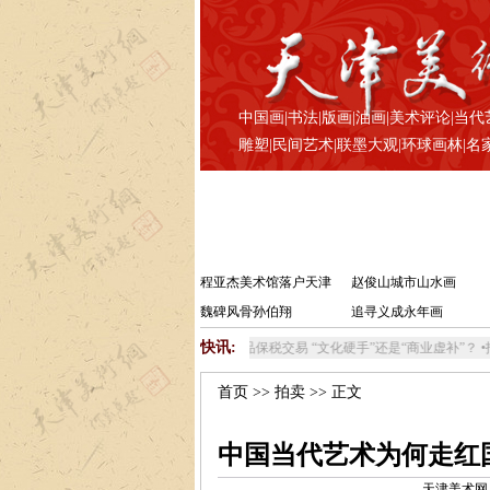
中国画
|
书法
|
版画
|
油画
|
美术评论
|
当代
雕塑
|
民间艺术
|
联墨大观
|
环球画林
|
名
程亚杰美术馆落户天津
赵俊山城市山水画
魏碑风骨孙伯翔
追寻义成永年画
快讯:
•
艺术品保税交易 “文化硬手”还是“商业虚补”？
•
拈花来拜饮湖
首页
>>
拍卖
>> 正文
中国当代艺术为何走红
天津美术网 www