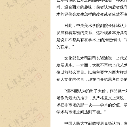
艺术与传统艺术之间始终存在着一种紧
尚、迎合西方的趣味；前者认为后者保
术的评价会发生怎样的改变或者依然不
对此，中央美术学院副院长徐冰认为，
发展有着紧密的关系。这种现象本身具
是说并不都具有在学术上的推进作用。“
的联系。”
文化部艺术司副司长诸迪说，当代艺术
发展进步。一方面，大家不再把当代艺
像以前那么盲目。以前主要学习西方样
别人文化的代言，现在也开始思考自身
“但不能认为拍出了天价，作品就一定
场作为最大的推手，从严格意义上来说
求把非市场的那一块——学术的价值、
学术与市场之间达到平衡。”
中国人民大学副教授唐克扬认为，古典