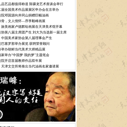
人品艺品都值得称道 陈骧龙艺术座谈会举行
二届全国美术作品展展区申办会在京举办
美院邓国源向井冈山捐赠巨幅油画
峰骨，文人情怀—序李毅峰画展
：旅美画家卢德辉绘画展在天津美术馆开幕
美协第八届主席团产生 刘大为当选新一届主席
：中国美术家协会第八届理事会产生
英巴塞罗那举办展览 获聘荣誉顾问
将举办朝鲜当代美术大师精品展
画家举办“中国梦·我的梦”主题笔会
美院开启首届教师作品双年展
：天津文交所将推出当代油画名家邀请展