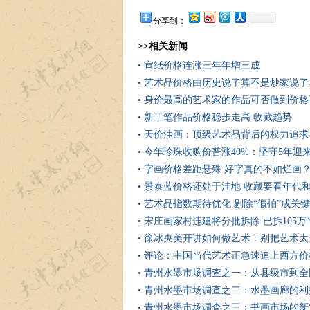
分享到：
>>相关新闻
• 宣纸价格连涨三年年增三成
• 艺术品价格由历史说了算不是炒家说了
• 身价最高的艺术家的作品可否做到价
• 新工笔作品价格稳步走高 收藏趋势
• 天价油画：顶级艺术品背后的权力追求
• 今年珍珠收购价普涨40%：坚守5年迎
• 字画价格差距悬殊 好字真的不如烂画
• 景泰蓝价格还处于洼地 收藏要看年代
• 艺术品指数期待优化 剔除“假拍”成关键
• 宋庄画家村违建将分批拆除 已拆105
• 徐冰央美开讲如何做艺术：别把艺术
• 评论：中国当代艺术正急速追上西方价
• 青州水墨市场调查之一：从县级市到
• 青州水墨市场调查之二：水墨画廊的
• 青州水墨市场调查之三：书画市场的新