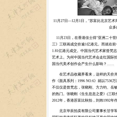
11月27日—12月1日，“苏富比北京
众
11月23日，在香港佳士得“亚洲二十
三》三联画成交价逾1亿港元。而就在前
1.81亿港元成交。中国当代艺术家曾
艺术上。为何中国当代艺术会走红国际
国当代美术创作会产生什么影响？……
在艺术品收藏界看来，这样的天价并不意
作《面具系列：1996 NO.6》就以7
不仅仅是曾梵志，张晓刚、方力钧、岳
的热门。张晓刚《生生息息之爱》(三联作)
2012年，香港苏富比秋拍，刘炜1992
北京华辰拍卖有限公司董事长甘学军认