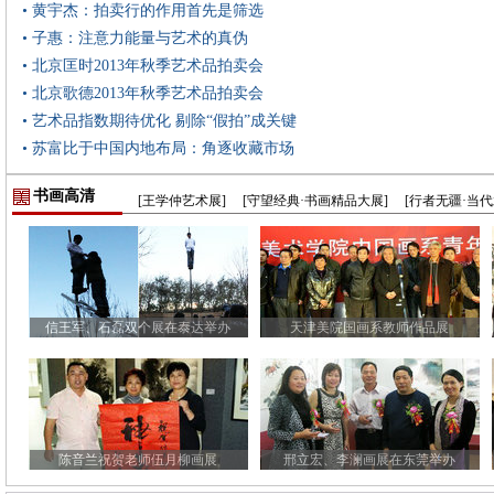
• 黄宇杰：拍卖行的作用首先是筛选
• 子惠：注意力能量与艺术的真伪
• 北京匡时2013年秋季艺术品拍卖会
• 北京歌德2013年秋季艺术品拍卖会
• 艺术品指数期待优化 剔除“假拍”成关键
• 苏富比于中国内地布局：角逐收藏市场
书画高清
[王学仲艺术展]
[守望经典·书画精品大展]
[行者无疆·当
信王军、石磊双个展在泰达举办
天津美院国画系教师作品展
陈音兰祝贺老师伍月柳画展
邢立宏、李澜画展在东莞举办