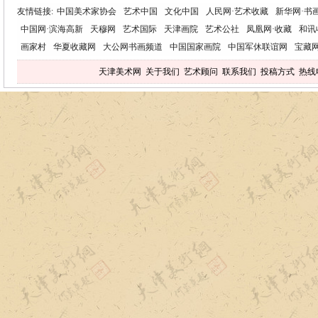
友情链接:
中国美术家协会
艺术中国
文化中国
人民网·艺术收藏
新华网·书
中国网·滨海高新
天穆网
艺术国际
天津画院
艺术公社
凤凰网·收藏
和讯
画家村
华夏收藏网
大公网书画频道
中国国家画院
中国军休联谊网
宝藏
天津美术网
关于我们
艺术顾问
联系我们
投稿方式
热线电话