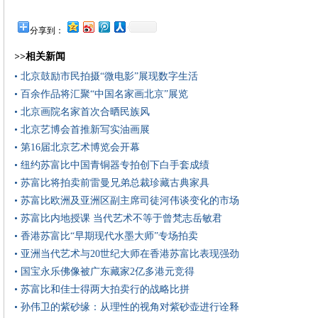
分享到：
>>相关新闻
• 北京鼓励市民拍摄“微电影”展现数字生活
• 百余作品将汇聚“中国名家画北京”展览
• 北京画院名家首次合晒民族风
• 北京艺博会首推新写实油画展
• 第16届北京艺术博览会开幕
• 纽约苏富比中国青铜器专拍创下白手套成绩
• 苏富比将拍卖前雷曼兄弟总裁珍藏古典家具
• 苏富比欧洲及亚洲区副主席司徒河伟谈变化的市场
• 苏富比内地授课 当代艺术不等于曾梵志岳敏君
• 香港苏富比“早期现代水墨大师”专场拍卖
• 亚洲当代艺术与20世纪大师在香港苏富比表现强劲
• 国宝永乐佛像被广东藏家2亿多港元竞得
• 苏富比和佳士得两大拍卖行的战略比拼
• 孙伟卫的紫砂缘：从理性的视角对紫砂壶进行诠释