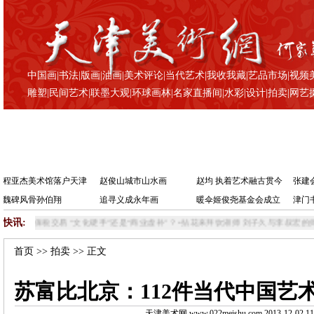
中国画
|
书法
|
版画
|
油画
|
美术评论
|
当代艺术
|
我收我藏
|
艺品市场
|
视频
雕塑
|
民间艺术
|
联墨大观
|
环球画林
|
名家直播间
|
水彩
|
设计
|
拍卖
|
网艺
程亚杰美术馆落户天津
赵俊山城市山水画
赵均 执着艺术融古贯今
张建
魏碑风骨孙伯翔
追寻义成永年画
暖伞姬俊尧基金会成立
津门
快讯:
保税交易 “文化硬手”还是“商业虚补”？
•
拈花来拜饮湖师 刘子久与李叔宏的师生情缘
•
首页
>>
拍卖
>> 正文
苏富比北京：112件当代中国艺术
天津美术网 www.022meishu.com 2013-12-02 11