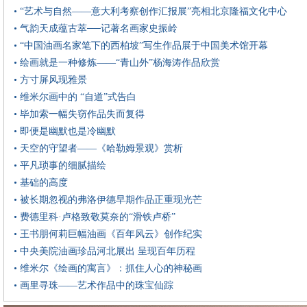
• “艺术与自然——意大利考察创作汇报展”亮相北京隆福文化中心
• 气韵天成蕴古萃──记著名画家史振岭
• “中国油画名家笔下的西柏坡”写生作品展于中国美术馆开幕
• 绘画就是一种修炼——“青山外”杨海涛作品欣赏
• 方寸屏风现雅景
• 维米尔画中的 “自道”式告白
• 毕加索一幅失窃作品失而复得
• 即便是幽默也是冷幽默
• 天空的守望者——《哈勒姆景观》赏析
• 平凡琐事的细腻描绘
• 基础的高度
• 被长期忽视的弗洛伊德早期作品正重现光芒
• 费德里科·卢格致敬莫奈的“滑铁卢桥”
• 王书朋何莉巨幅油画《百年风云》创作纪实
• 中央美院油画珍品河北展出 呈现百年历程
• 维米尔《绘画的寓言》：抓住人心的神秘画
• 画里寻珠——艺术作品中的珠宝仙踪