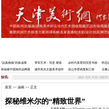
中国画
|
书法
|
版画
|
油画
|
美术评论
|
当代艺术
|
我收我藏
|
艺品市场
|
视频
雕塑
|
民间艺术
|
联墨大观
|
环球画林
|
名家直播间
|
水彩
|
设计
|
拍卖
|
网艺
“品真格物”的新成果
李军艺术：写意·塑造
从时代美育到写意书画
怀恋
陈福春中国画作品网展
城市风光主题美术创作
岩山寺壁画复制工程
玉雕
快讯:
•
融合 包容 开拓 | 画家郭文伟
首页
>>
油画
>> 正文
探秘维米尔的“精致世界”
天津美术网 www.022meishu.com 2021-06-21 21