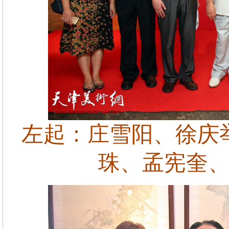
左起：庄雪阳、徐庆
珠、孟宪奎