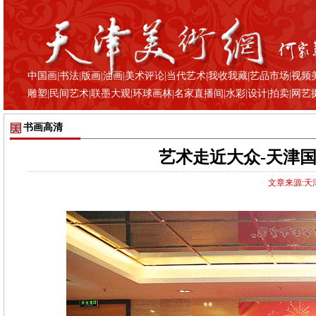
中国画
|
书法
|
版画
|
油画
|
美术评论
|
当代艺术
|
我收我藏
|
艺品市场
|
视频
雕塑
|
民间艺术
|
联墨大观
|
环球画林
|
名家直播间
|
水彩
|
设计
|
拍卖
|
网艺
书画高清
艺术走近大众-天津
文章来源:天津美