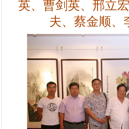
英、曹剑英、邢立
夫、蔡金顺、