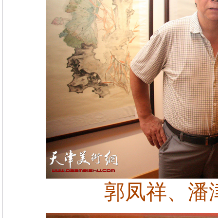
郭凤祥、潘