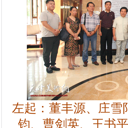
左起：董丰源、庄雪
钧、曹剑英、王书