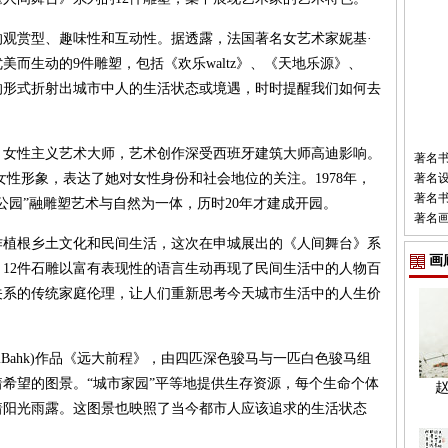
赏型、趣味性和互动性。据透露，法国著名女艺术家妮基·
展览呈现了优美而生动的9件雕塑，包括《欢乐waltz》、《天地乐源》、
的形式折射出城市中人的生活状态或境遇，时时提醒我们如何去
女性主义艺术大师，艺术创作深受西班牙建筑大师高迪影响。
著名
的女性形象，表达了她对女性身份和社会地位的关注。1978年，
著名
著名
公园”融雕塑艺术与自然为一体，历时20年才建成开园。
著名
根乡土文化和民间生活，这次在申城展出的《人间舞台》系
画
12件石雕以富有表现性的语言生动再现了民间生活中的人物百
关系的传统家庭伦理，让人们重新思考今天城市生活中的人生价
iBahk)作品《远大前程》，由四匹深色骏马与一匹白色骏马组
希望的图景。“城市家园”平等地提供生存资源，每个生命个体
着阳光雨露。这图景也映照了当今都市人应该追求的生活状态