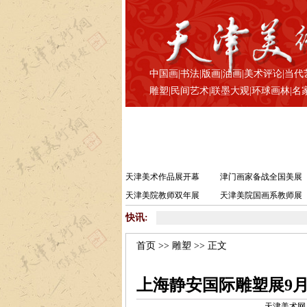
中国画
|
书法
|
版画
|
油画
|
美术评论
|
当代
雕塑
|
民间艺术
|
联墨大观
|
环球画林
|
名
天津美术作品展开幕
津门画家备战全国美展
天津美院教师双年展
天津美院国画系教师展
快讯:
首页
>>
雕塑
>> 正文
上海静安国际雕塑展9月
天津美术网 www