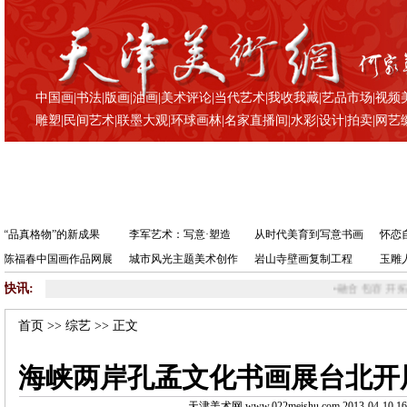
中国画
|
书法
|
版画
|
油画
|
美术评论
|
当代艺术
|
我收我藏
|
艺品市场
|
视频
雕塑
|
民间艺术
|
联墨大观
|
环球画林
|
名家直播间
|
水彩
|
设计
|
拍卖
|
网艺
“品真格物”的新成果
李军艺术：写意·塑造
从时代美育到写意书画
怀恋
陈福春中国画作品网展
城市风光主题美术创作
岩山寺壁画复制工程
玉雕
快讯:
•
融合 包容 开拓 |
首页
>>
综艺
>> 正文
海峡两岸孔孟文化书画展台北开
天津美术网 www.022meishu.com 2013-04-10 16