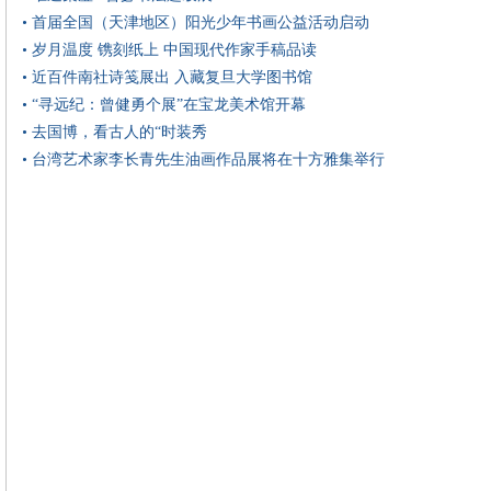
• 首届全国（天津地区）阳光少年书画公益活动启动
• 岁月温度 镌刻纸上 中国现代作家手稿品读
• 近百件南社诗笺展出 入藏复旦大学图书馆
• “寻远纪：曾健勇个展”在宝龙美术馆开幕
• 去国博，看古人的“时装秀
• 台湾艺术家李长青先生油画作品展将在十方雅集举行