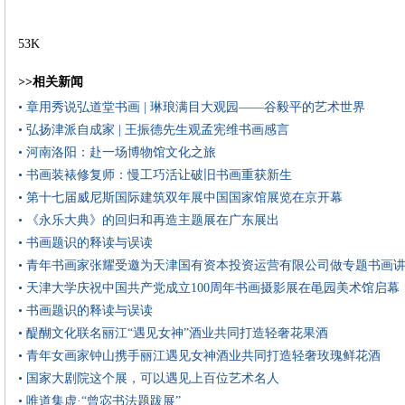
53K
>>相关新闻
• 章用秀说弘道堂书画 | 琳琅满目大观园——谷毅平的艺术世界
• 弘扬津派自成家 | 王振德先生观孟宪维书画感言
• 河南洛阳：赴一场博物馆文化之旅
• 书画装裱修复师：慢工巧活让破旧书画重获新生
• 第十七届威尼斯国际建筑双年展中国国家馆展览在京开幕
• 《永乐大典》的回归和再造主题展在广东展出
• 书画题识的释读与误读
• 青年书画家张耀受邀为天津国有资本投资运营有限公司做专题书画
• 天津大学庆祝中国共产党成立100周年书画摄影展在黾园美术馆启幕
• 书画题识的释读与误读
• 醍醐文化联名丽江“遇见女神”酒业共同打造轻奢花果酒
• 青年女画家钟山携手丽江遇见女神酒业共同打造轻奢玫瑰鲜花酒
• 国家大剧院这个展，可以遇见上百位艺术名人
• 唯道集虚·“曾宓书法题跋展”