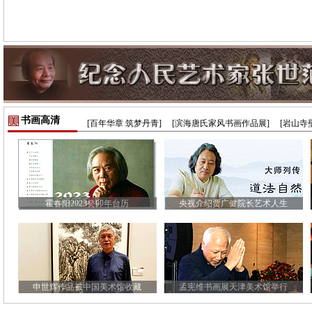
书画高清
[百年华章 筑梦丹青]
[滨海唐氏家风书画作品展]
[岩山寺
霍春阳2023癸卯年台历
央视介绍贾广健院长艺术人生
申世辉作品被中国美术馆收藏
孟宪维书画展天津美术馆举行