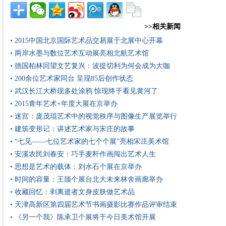
>>相关新闻
• 2015中国北京国际艺术品交易展于北展中心开幕
• 两岸水墨与数位艺术互动展亮相北航艺术馆
• 德国柏林回望文艺复兴：波提切利为何会成为大咖
• 200余位艺术家同台 呈现85后创作状态
• 武汉长江大桥现多处涂鸦 惊现终于看见黄河了
• 2015青年艺术+年度大展在京举办
• 迷宫：庞茂琨艺术中的视觉秩序与图像生产展览举行
• 建筑变形记：讲述艺术家与宋庄的故事
• “七见——七位艺术家的七个个展”亮相宋庄美术馆
• 安溪农民刘春安：巧手麦秆作画闯出艺术人生
• 思想是艺术的载体：刘水石个展在京举办
• 时间的容量：王颉个展台北大未来林舍画廊举办
• 收藏回忆：剥离逝者文身皮肤做艺术品
• 天津高新区第四届艺术节书画摄影比赛作品评审结束
• 《另一个我》陈承卫个展将于今日美术馆开展