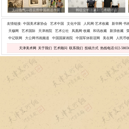
太行浩气—吕云所中国画遗作展
韩征尘书法篆刻艺术研讨会
友情链接:
中国美术家协会
艺术中国
文化中国
人民网·艺术收藏
新华网·书
天穆网
艺术国际
天津画院
艺术公社
凤凰网·收藏
和讯收藏
新浪收藏
中记联网
大公网书画频道
中国国家画院
中国军休联谊网
美在网
人民币
天津美术网
关于我们
艺术顾问
联系我们
投稿方式
热线电话:022-5865