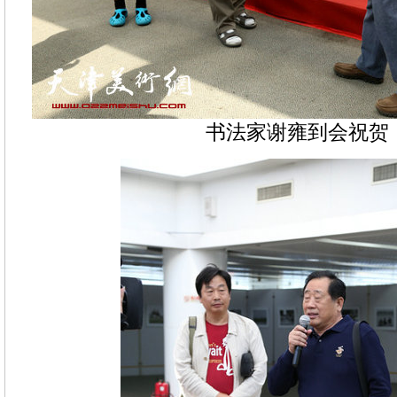
书法家谢雍到会祝贺