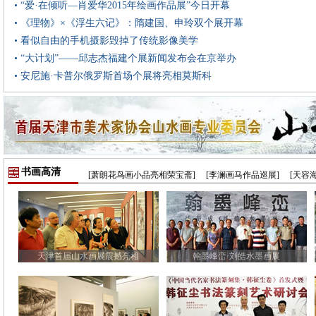
• “爱·在倾听—肖爱华2015年绘画作品展”今日开幕
• 《理物》×《浮生六记》：隋建国、申玲双个展开幕
• 看似自由的手机摄影毁掉了传统影像美学
• “大计划”——邱志杰福建个展新闻发布会在京举办
• 安尼施·卡普尔俄罗斯首场个展将亮相莫斯科
书画高清
[萧朗花鸟画小品亮相荣宝斋]
[李澜画马作品巡展]
[天容
天津首届山水画展震撼亮相
翰墨峰峦·刘皓水墨画展