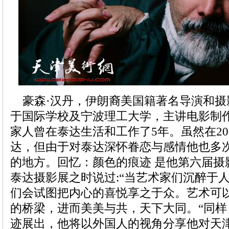
豪森·汉丹，伊朗裔美国籍著名导演和摄
于国际学校及宁波理工大学，主讲电影制
家人曾在泰达生活和工作了5年。虽然在20
达，但由于对泰达深怀眷恋与感情他也多
的地方。回忆：颜色的痕迹 是他第六届摄
泰达摄影展之时说过:“当艺术家们沉醉于
们会试图把内心的喜悦享之于众。艺术可
的桥梁，进而美美与共，天下大同。“同
迹展出，他将以外国人的视角分享他对天