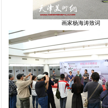
画家杨海涛致词