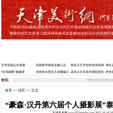
中国画
|
书法
|
版画
|
油画
|
美术评论
|
当代艺术
|
我收我藏
|
艺品市场
|
视频
雕塑
|
民间艺术
|
联墨大观
|
环球画林
|
名家直播间
|
水彩
|
设计
|
拍卖
|
网艺
天津首届山水画展
刘凤棋书画造化随心运
韩征尘艺术创作的里程碑
湖社
“狂而能雅”杨健君
诗意的水墨五大道魏瑞江
孟庆占任宝坻书画院院长
评张
快讯:
•
“雅舍和风·赵澄襄作品展”苏州朵云轩举行
首页
>>
综艺
>> 正文
“豪森·汉丹第六届个人摄影展”
天津美术网 www.022meishu.com 2015-10-10 10