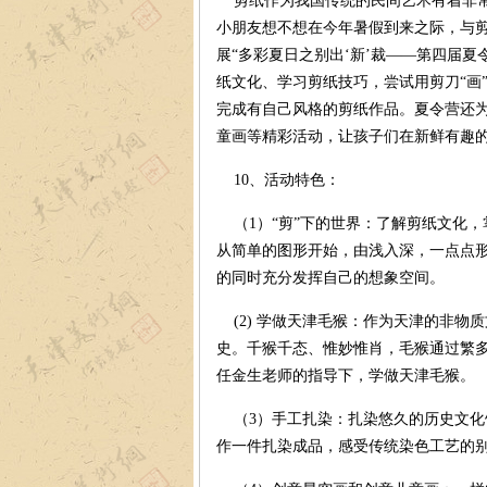
剪纸作为我国传统的民间艺术有着非常
小朋友想不想在今年暑假到来之际，与剪
展“多彩夏日之别出‘新’裁——第四届夏
纸文化、学习剪纸技巧，尝试用剪刀“画
完成有自己风格的剪纸作品。夏令营还
童画等精彩活动，让孩子们在新鲜有趣
10、活动特色：
（1）“剪”下的世界：了解剪纸文化，
从简单的图形开始，由浅入深，一点点
的同时充分发挥自己的想象空间。
(2) 学做天津毛猴：作为天津的非物
史。千猴千态、惟妙惟肖，毛猴通过繁
任金生老师的指导下，学做天津毛猴。
（3）手工扎染：扎染悠久的历史文化
作一件扎染成品，感受传统染色工艺的