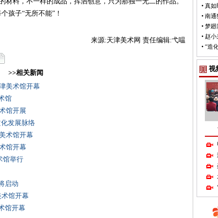
的材料，不一样的成品，挥洒创意，只为那独一无二的作品。
•
真如
个孩子“无所不能”！
•
南通
•
梦廻
•
赵小
来源:天津美术网 责任编辑:弋嗢
•
“造
视
>>相关新闻
天津美术馆开幕
术馆
美术馆开展
文化发展脉络
津美术馆开幕
美术馆开幕
术馆举行
营将启动
美术馆开幕
美术馆开幕