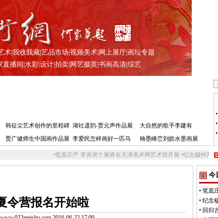
艺术
|
我收我藏
|
艺品市场
|
视频美术
|
网上展厅
|
画坛专题
家直播间
|
水彩
|
设计
|
拍卖
|
网艺掇英
|
书画高清
|
综艺
韩征尘艺术创作的里程碑
湖社遗韵-贾元声作品展
大自然的歌手李建有
贾广健师生中国画作品展
李爱民怎样画好一匹马
翰墨峰峦刘皓水墨画展
•
笔底庄严·李寅虎个展将在天津美术网艺术馆开展
•
纪念穆仲芹、赵松涛 工艺
今
•
笔底
纸夏令营报名开始啦
•
纪念
•
回归
.022meishu.com 2016-06-22 17:00