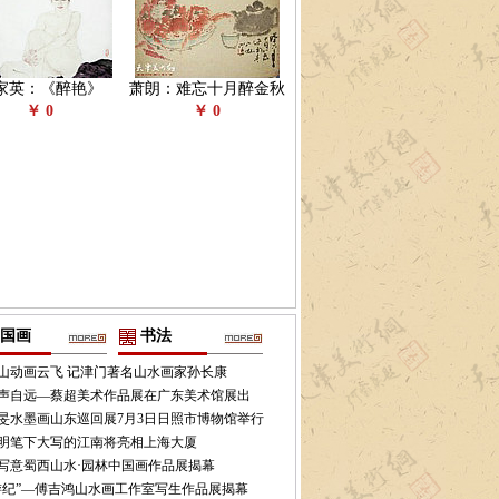
家英：《醉艳》
萧朗：难忘十月醉金秋
￥ 0
￥ 0
国画
书法
山动画云飞 记津门著名山水画家孙长康
声自远—蔡超美术作品展在广东美术馆展出
旻水墨画山东巡回展7月3日日照市博物馆举行
明笔下大写的江南将亮相上海大厦
写意蜀西山水·园林中国画作品展揭幕
游纪”—傅吉鸿山水画工作室写生作品展揭幕