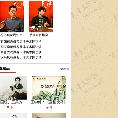
花鸟画家周午生
书画家肖培金
画家张葆东做客天津美术网访谈
女画家李娜做客天津美术网访谈
画家张大功做客天津美术网访谈
画家马凤柏做客天津美术网访谈
廊精品
赵国经、王美芳
王学仲：《垂杨饮马》
￥ 0
￥ 0