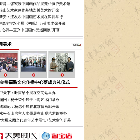
即是—缪宏波中国画作品展亮相恒庐美术馆
狼山艺术家创作基地崇川美术馆开馆
新安：汪友农中国画艺术展在深圳举行
来&宁宁双个展《初现》万荷美术馆开幕
化·心源—宜兴中国画作品巡回展”开幕
频美术
金带福路文化传播中心落成典礼仪式
甲天下：叶甫纳个展在空间站举办
澜回：杨子荣个展于上海艺术门举办
殇城记：杨炼个展在北京博画廊开幕
水松石山房主人水墨展在止观艺术馆举办
“大展宏图当代青年艺术展”C+艺术空间开幕