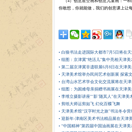
（4）创意星空画和创意儿童画：一样
你敢想，你就能做，我们的创意课上让每
• 白狼书法走进国际大都市7月5日将在
• 组图：京津冀“绝活儿”集中亮相天津美
• 第二届京津冀非遗联展6月8日在天津
• 天津美术馆举办民间艺术创新展 探索
• 台湾山水艺术学会文化交流展将在天
• 组图：为困难母亲捐赠书画展在天津
• 李维立摄影讲座“‘影’随其人”在天津美
• 剪纸大师运剪如飞 幻化百蝶飞舞
• 天津美术馆“汉字时光之旅”书法冬令
• 迎新年-津南区美术书法精品展在天津
• “中国精神”第四届中国油画展在天津