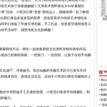
悠久的历史。在现代，它分为民间剪纸和现代剪纸两大类，
纸艺术来个亲密接触呢？天津美术馆即将在2016年暑期开
令营”活动，小营员们将“变身”剪纸达人，跟随老师一起了解剪
”出我们身边多姿多彩的世界，把创意美术与传统艺术相结合，
何
为同学们准备了学做天津毛猴，手工扎染，创意星空画和创意儿
的动手活动中，感受传统文化的精髓！
掌握剪纸方法，师生一起收集剪纸文化资料并制作剪纸作品。
形成自己的剪纸风格，一把剪刀，一张宣纸，让孩子在动手动脑
质文化遗产，浑身披毛、形态似猴的毛猴艺术距今已有百年历
中
多的肢体语言，再现生活百态。活动中小营员们将在毛猴制作人
•
画山
•
居高
•
杨佴
饱含中华民族手工艺者的智慧，小营员们将亲手结绳捆扎，制
•
林曦
别样魅力。
•
孙霖
•
“滇