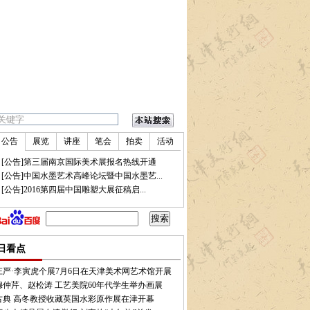
公告
展览
讲座
笔会
拍卖
活动
•
[公告]第三届南京国际美术展报名热线开通
•
[公告]中国水墨艺术高峰论坛暨中国水墨艺...
•
[公告]2016第四届中国雕塑大展征稿启...
美院60年代学生举办画展
•
砚田秋耕：2016郎绍君、徐如黛伉俪书画小品展举办
•
孔达
日看点
庄严·李寅虎个展7月6日在天津美术网艺术馆开展
穆仲芹、赵松涛 工艺美院60年代学生举办画展
古典 高冬教授收藏英国水彩原作展在津开幕