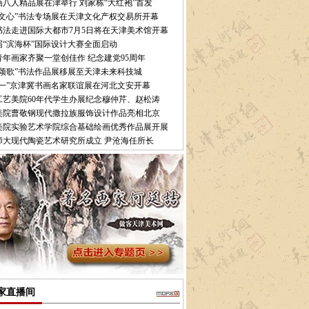
画八人精品展在津举行 刘家栋“大红袍”首发
致文心”书法专场展在天津文化产权交易所开幕
书法走进国际大都市7月5日将在天津美术馆开幕
届“滨海杯”国际设计大赛全面启动
青年画家齐聚一堂创佳作 纪念建党95周年
韵颂歌”书法作品展移展至天津未来科技城
七一”京津冀书画名家联谊展在河北文安开幕
工艺美院60年代学生办展纪念穆仲芹、赵松涛
美院曹敬钢现代撒拉族服饰设计作品亮相北京
美院实验艺术学院综合基础绘画优秀作品展开展
师大现代陶瓷艺术研究所成立 尹沧海任所长
家直播间