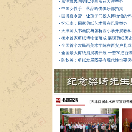
• 京津冀民间剪纸漫画展在天津举办
• 中国女性手工艺品哈佛俱乐部拍卖
• 国博夏令营：让孩子们投入博物馆的怀
• 忆江南：周家剪纸艺术展在巴黎举办
• 天津师大书画院与馨桥园小学开展教
• 衡水首家剪纸博物馆落成 展现剪纸历
• 全国首个农民画美术学院在西安户县成
• 全国最大剪纸扇展将开展 一套20把百
• 陈秋英：剪纸发展既要有现代性也要
书画高清
[天津首届山水画展震撼亮相