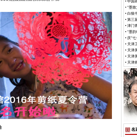
•
中国
•
“墨
•
白狼
•
第三
•
津门
•
“墨
•
庆“
•
天津
•
天津
•
天津
•
天津
始
名