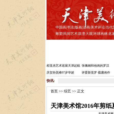
中国画
|
书法
|
版画
|
油画
|
美术评论
|
当代
雕塑
|
民间艺术
|
联墨大观
|
环球画林
|
名
程亚杰艺术巡展天津起航
张佩钢和他画的罗汉
庆贺孙其峰97岁华诞
评爱新觉罗·载庸画作
快讯:
首页
>>
综艺
>> 正文
天津美术馆2016年剪
天津美术网 www