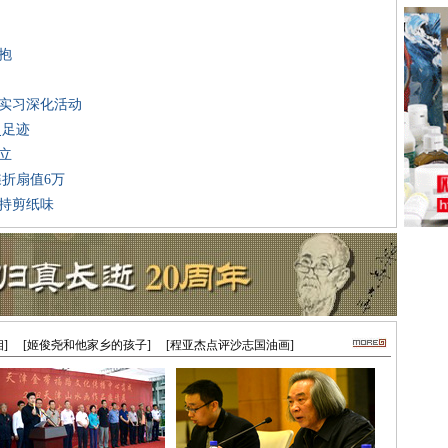
抱
学实习深化活动
史足迹
立
蝶折扇值6万
保持剪纸味
]
[姬俊尧和他家乡的孩子]
[程亚杰点评沙志国油画]