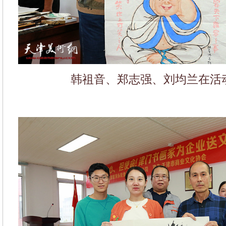
韩祖音、郑志强、刘均兰在活