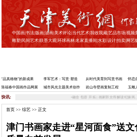
中国画
|
书法
|
版画
|
油画
|
美术评论
|
当代艺术
|
我收我藏
|
艺品市场
|
视频
雕塑
|
民间艺术
|
联墨大观
|
环球画林
|
名家直播间
|
水彩
|
设计
|
拍卖
|
网艺
“品真格物”的新成果
李军艺术：写意·塑造
从时代美育到写意书画
怀恋
陈福春中国画作品网展
城市风光主题美术创作
岩山寺壁画复制工程
玉雕
快讯:
•
融合 包容 开拓 | 画家郭文伟解读纪振民、姬俊尧大景山水画超常之道
•
首页
>>
综艺
>> 正文
津门书画家走进“星河面食”送文