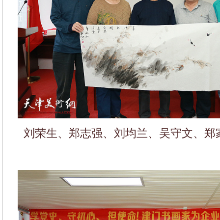
刘荣生、郑志强、刘均兰、吴守文、郑