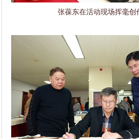
张葆东在活动现场挥毫创