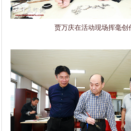
贾万庆在活动现场挥毫创