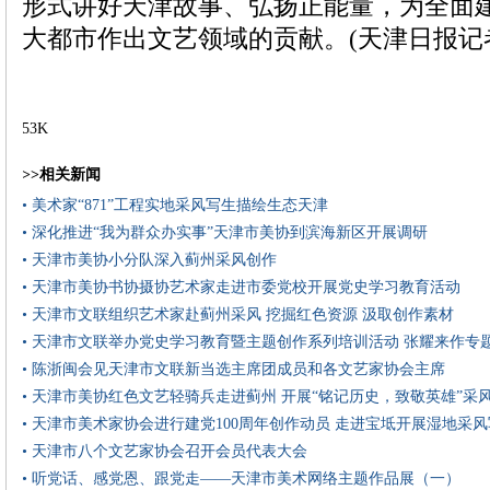
形式讲好天津故事、弘扬正能量，为全面
大都市作出文艺领域的贡献。(天津日报记者
53K
>>相关新闻
• 美术家“871”工程实地采风写生描绘生态天津
• 深化推进“我为群众办实事”天津市美协到滨海新区开展调研
• 天津市美协小分队深入蓟州采风创作
• 天津市美协书协摄协艺术家走进市委党校开展党史学习教育活动
• 天津市文联组织艺术家赴蓟州采风 挖掘红色资源 汲取创作素材
• 天津市文联举办党史学习教育暨主题创作系列培训活动 张耀来作专
• 陈浙闽会见天津市文联新当选主席团成员和各文艺家协会主席
• 天津市美协红色文艺轻骑兵走进蓟州 开展“铭记历史，致敬英雄”采
• 天津市美术家协会进行建党100周年创作动员 走进宝坻开展湿地采
• 天津市八个文艺家协会召开会员代表大会
• 听党话、感党恩、跟党走——天津市美术网络主题作品展（一）