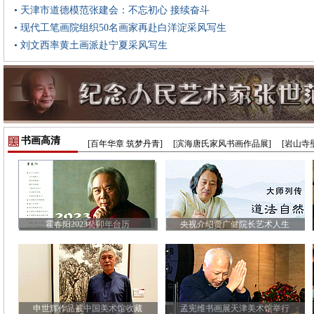
• 天津市道德模范张建会：不忘初心 接续奋斗
• 现代工笔画院组织50名画家再赴白洋淀采风写生
• 刘文西率黄土画派赴宁夏采风写生
书画高清
[百年华章 筑梦丹青]
[滨海唐氏家风书画作品展]
[岩山寺
霍春阳2023癸卯年台历
央视介绍贾广健院长艺术人生
申世辉作品被中国美术馆收藏
孟宪维书画展天津美术馆举行