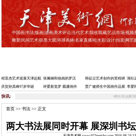
中国画
|
书法
|
版画
|
油画
|
美术评论
|
当代艺术
|
我收我藏
|
艺品市场
|
视频
雕塑
|
民间艺术
|
联墨大观
|
环球画林
|
名家直播间
|
水彩
|
设计
|
拍卖
|
网艺
程亚杰艺术巡展天津起航
张佩钢和他画的罗汉
韩征尘艺术创作的里程碑
湖社
庆贺孙其峰97岁华诞
评爱新觉罗·载庸画作
贾广健师生中国画作品展
李爱
快讯:
•
两大书法展同时开幕
首页
>>
书法
>> 正文
两大书法展同时开幕 展深圳书
天津美术网 www.022meishu.com 2016-08-24 13