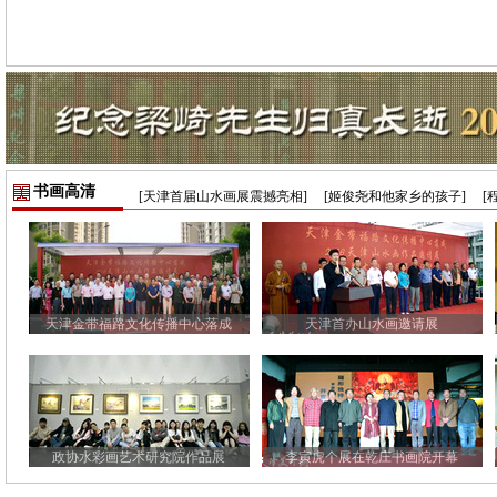
书画高清
[天津首届山水画展震撼亮相]
[姬俊尧和他家乡的孩子]
[
天津金带福路文化传播中心落成
天津首办山水画邀请展
政协水彩画艺术研究院作品展
李寅虎个展在乾庄书画院开幕