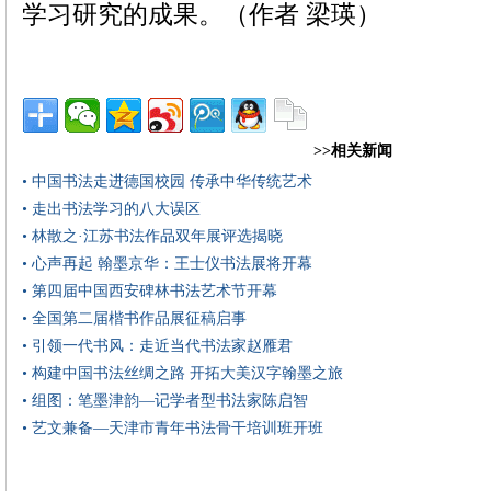
学习研究的成果。（作者 梁瑛）
>>相关新闻
• 中国书法走进德国校园 传承中华传统艺术
• 走出书法学习的八大误区
• 林散之·江苏书法作品双年展评选揭晓
• 心声再起 翰墨京华：王士仪书法展将开幕
• 第四届中国西安碑林书法艺术节开幕
• 全国第二届楷书作品展征稿启事
• 引领一代书风：走近当代书法家赵雁君
• 构建中国书法丝绸之路 开拓大美汉字翰墨之旅
• 组图：笔墨津韵—记学者型书法家陈启智
• 艺文兼备—天津市青年书法骨干培训班开班