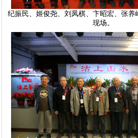
纪振民、姬俊尧、刘凤棋、卞昭宏、张养
现场。