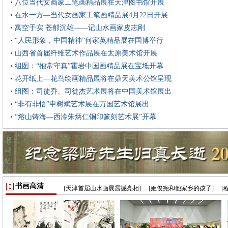
• 八位当代女画家工笔画精品展在天津图书馆开展
• 在水一方—当代女画家工笔画精品展4月22日开展
• 寓空于实 苍郁沉雄——记山水画家皮志刚
• “人民形象，中国精神”何家英精品展在国博举行
• 山西省首届纤维艺术作品展在太原美术馆开展
• 组图：“抱常守真”霍岩中国画精品展在宝坻开幕
• 花开纸上—花鸟绘画精品展将在鼎天美术公馆呈现
• 组图：司徒乔、司徒杰艺术展将在中国美术馆展出
• “非有非悟”申树斌艺术展在万国艺术馆展出
• “熔山铸海—西泠朱炳仁铜印篆刻艺术展”开幕
书画高清
[天津首届山水画展震撼亮相]
[姬俊尧和他家乡的孩子]
[