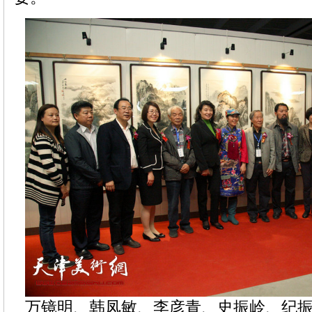
万镜明、韩凤敏、李彦青、史振岭、纪