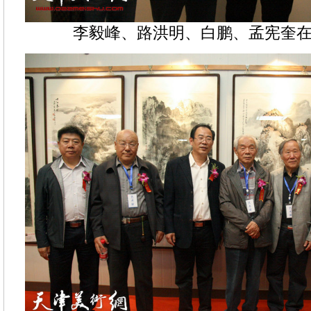
李毅峰、路洪明、白鹏、孟宪奎