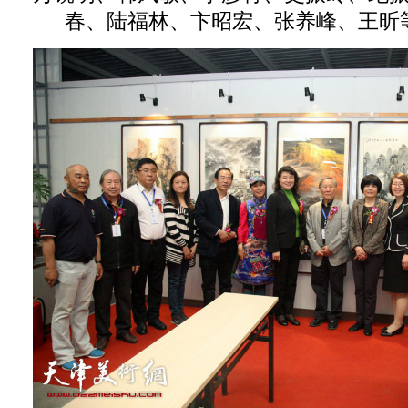
春、陆福林、卞昭宏、张养峰、王昕