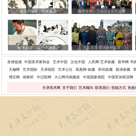
鼎天国际开启艺术圣诞
翰墨春秋—王寅山水画作品展
“解衣盘礴”—记画家韩富华
无上清凉·贾冰吾作品展
友情链接:
中国美术家协会
艺术中国
文化中国
人民网·艺术收藏
新华网·书
天穆网
艺术国际
天津画院
艺术公社
凤凰网·收藏
和讯收藏
新浪收藏
博宝网
画家村
中记联网
大公网书画频道
中国国家画院
中国军休联谊网
天津美术网
关于我们
艺术顾问
联系我们
投稿方式
热线电话