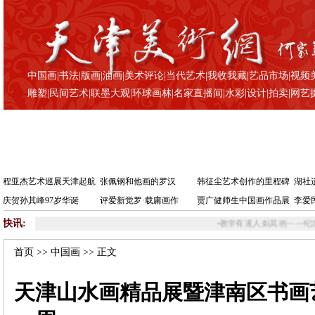
中国画
|
书法
|
版画
|
油画
|
美术评论
|
当代艺术
|
我收我藏
|
艺品市场
|
视频
雕塑
|
民间艺术
|
联墨大观
|
环球画林
|
名家直播间
|
水彩
|
设计
|
拍卖
|
网艺
程亚杰艺术巡展天津起航
张佩钢和他画的罗汉
韩征尘艺术创作的里程碑
湖社
庆贺孙其峰97岁华诞
评爱新觉罗·载庸画作
贾广健师生中国画作品展
李爱
快讯:
•
教学有道人如其画——纪念萧朗先生逝世六周年
•
首页
>>
中国画
>> 正文
天津山水画精品展暨津南区书画