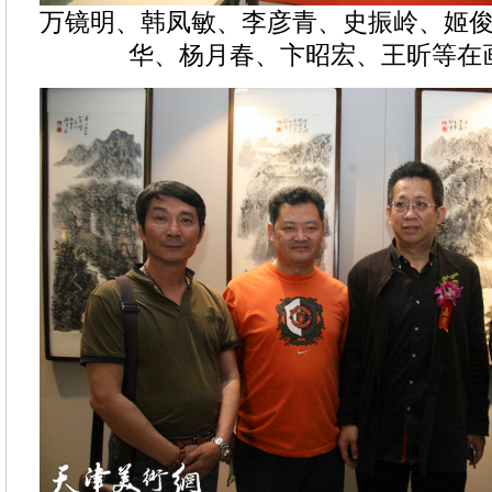
万镜明、韩凤敏、李彦青、史振岭、姬
华、杨月春、卞昭宏、王昕等在