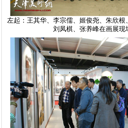
左起：王其华、李宗儒、姬俊尧、朱欣根
刘凤棋、张养峰在画展现