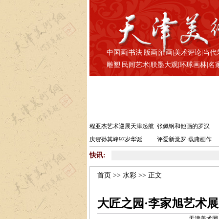
中国画
|
书法
|
版画
|
油画
|
美术评论
|
当代
雕塑
|
民间艺术
|
联墨大观
|
环球画林
|
名
程亚杰艺术巡展天津起航
张佩钢和他画的罗汉
庆贺孙其峰97岁华诞
评爱新觉罗·载庸画作
快讯:
首页
>>
水彩
>> 正文
大匠之园·李家旭艺术展
天津美术网 www