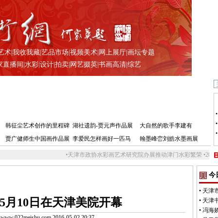
艺术
|
我收我藏
|
艺品市场
|
视频美术
|
网上展厅
|
画坛专题
家直播间
|
水彩
|
设计
|
拍卖
|
网艺掇英
|
书画高清
|
综艺
韩征尘艺术创作的里程碑
湖社遗韵-贾元声作品展
大自然的歌手李建有
贾广健师生中国画作品展
李爱民怎样画好一匹马
翰墨峰峦刘皓水墨画展
•
天津市政协水彩画艺术研究院办展推动津门水彩繁荣
•
2016中国姿态·
今
•
天津
5月10日在天津美院开幕
•
天津
•
冯海
.022meishu.com 2016-05-02 20:37