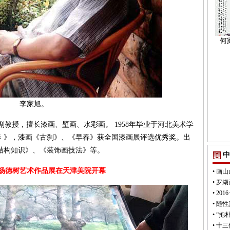
何
李家旭。
教授，擅长漆画、壁画、水彩画。 1958年毕业于河北美术学
 》，漆画《古刹》、《早春》获全国漆画展评选优秀奖。出
结构知识》、《装饰画技法》等。
中
-杨德树艺术作品展在天津美院开幕
•
画山
•
罗湖
•
20
•
随性
•
“抱
•
十三