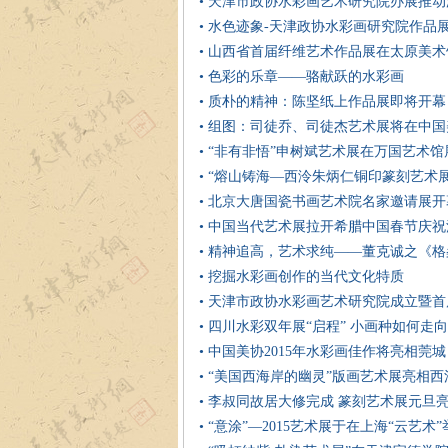
• 天津市政协水彩画艺术研究院办展推
• 水色迹象-天津政协水彩画研究院作品展
• 山西省首届纤维艺术作品展在太原美
• 色彩的乐章——骆献跃的水彩画
• 质朴的精神：陈坚纸上作品展即将开幕
• 组图：司徒乔、司徒杰艺术展将在中
• “非有非悟”申树斌艺术展在万国艺术馆
• “熔山铸海—西泠朱炳仁铜印篆刻艺术
• 北京大唐国瓷书画艺术院名家邀请展开
• 中国当代艺术展拉开希腊中国春节庆
• 精神追高，艺术求纯——董克诚之《
• 挖掘水彩画创作的当代文化特质
• 天津市政协水彩画艺术研究院成立暨
• 四川水彩双年展“启程” 小画种如何走
• 中国美协2015年水彩画佳作将亮相莞城
• “美国西海岸的幽灵”版画艺术展亮相
• 李叔同故居大修完成 篆刻艺术展元旦
• “意涂”—2015艺术展于在上海“云艺术”