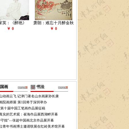
家英：《醉艳》
萧朗：难忘十月醉金秋
￥ 0
￥ 0
国画
书法
山动画云飞 记津门著名山水画家孙长康
画院画师展·第1回将于深圳举办
16·第十届中国工笔画作品展征稿
真实的艺术观：崔海作品展西湖畔开幕
朴守拙”—张超中国画北京作品展开幕
位青年书画博士邀请联展在红岭美术馆开幕