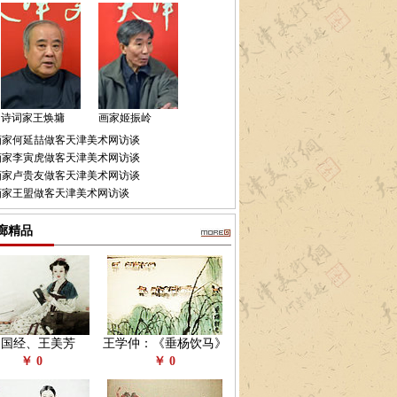
诗词家王焕墉
画家姬振岭
画家何延喆做客天津美术网访谈
画家李寅虎做客天津美术网访谈
画家卢贵友做客天津美术网访谈
画家王盟做客天津美术网访谈
廊精品
赵国经、王美芳
王学仲：《垂杨饮马》
￥ 0
￥ 0