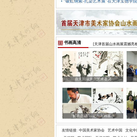
• “吸虹纳紫-扎染艺术展”在天津宝德学
书画高清
[天津首届山水画展震撼亮相
鼎天国际开启艺术圣诞
翰
“解衣盘礴”—记画家韩富华
友情链接:
中国美术家协会
艺术中国
文化中