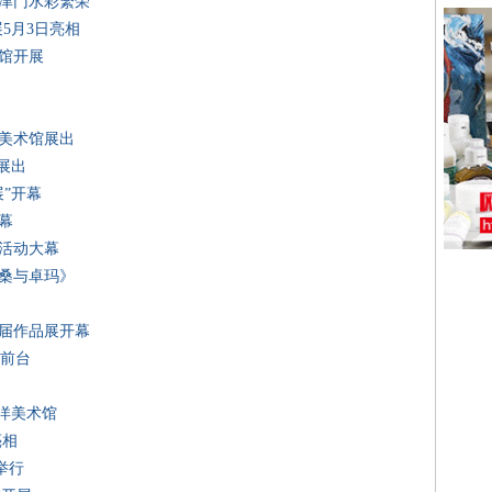
动津门水彩繁荣
5月3日亮相
术馆开展
国美术馆展出
展出
展”开幕
幕
祝活动大幕
格桑与卓玛》
首届作品展开幕
向前台
西洋美术馆
亮相
举行