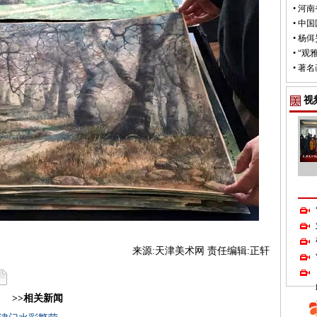
•
河南
•
中国
•
杨佴
•
“观
•
著名
视
来源:天津美术网 责任编辑:正轩
>>相关新闻