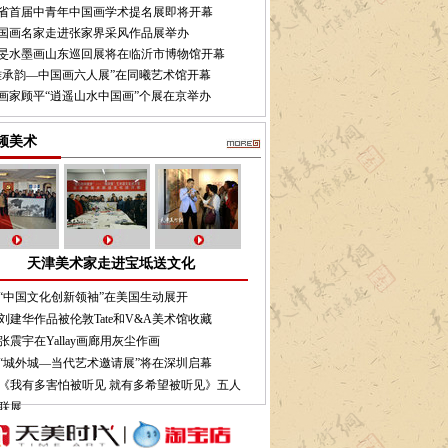
省首届中青年中国画学术提名展即将开幕
国画名家走进张家界采风作品展举办
旻水墨画山东巡回展将在临沂市博物馆开幕
雅承韵—中国画六人展”在同曦艺术馆开幕
画家顾平“逍遥山水中国画”个展在京举办
频美术
天津美术家走进宝坻送文化
“中国文化创新领袖”在美国生动展开
刘建华作品被伦敦Tate和V&A美术馆收藏
张震宇在Yallay画廊用灰尘作画
“城外城—当代艺术邀请展”将在深圳启幕
《我有多害怕被听见 就有多希望被听见》五人
联展