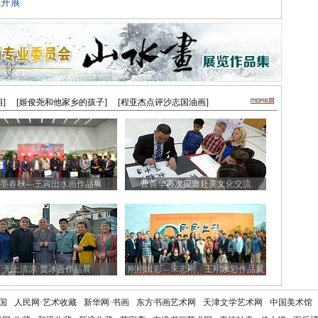
院开展
]
[姬俊尧和他家乡的孩子]
[程亚杰点评沙志国油画]
墨春秋—王寅山水画作品展
曹善华再次应邀赴美文化交流
无上清凉·贾冰吾作品展
刚刚出彩—朱志刚、王刚水彩作品展
国
人民网·艺术收藏
新华网·书画
东方书画艺术网
天津文学艺术网
中国美术馆