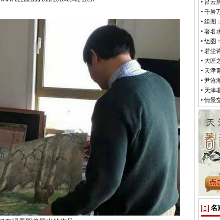
•
吕云
•
千岩
•
组图
•
著名
•
组图：
•
若尘
•
大匠
•
天津
•
尹沧
•
天津
•
情景
名