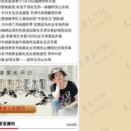
所先生故居将于5月14日揭牌对外开放
万壑收眼底 浓淡干湿化无穷—谈穆怀安山水画
：中日文化交流盛宴 天津代表团载誉归来
水墨画家李旺入展洛杉矶“中国关注”国际展
2016津门书画惠民季 首期花鸟作品专场亮相
诗偈精品系列百善巡回展在天津乐善妙觉院启动
之园-李家旭艺术展5月8日在天津美院开幕
青年画家张超中国画作品展在北京开幕
海教授禅意书画展在台湾佛光山佛陀纪念馆开幕
著名书画家金殿礼先生因病逝世 享年65岁
交融 妙笔生辉——读孙玉河山水画
家直播间