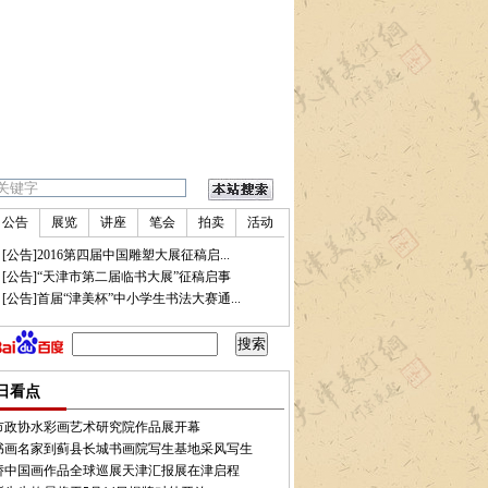
公告
展览
讲座
笔会
拍卖
活动
•
[公告]2016第四届中国雕塑大展征稿启...
•
[公告]“天津市第二届临书大展”征稿启事
•
[公告]首届“津美杯”中小学生书法大赛通...
第四届中国雕塑大展征稿启事
•
中国艺术市场下滑致全球市场三年劲长后首跌
•
北京翰海2
日看点
市政协水彩画艺术研究院作品展开幕
书画名家到蓟县长城书画院写生基地采风写生
娇中国画作品全球巡展天津汇报展在津启程