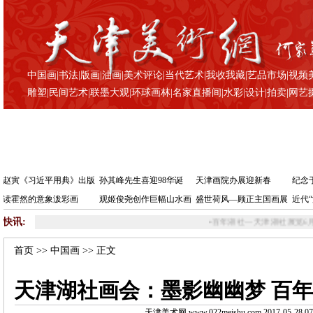
中国画
|
书法
|
版画
|
油画
|
美术评论
|
当代艺术
|
我收我藏
|
艺品市场
|
视频
雕塑
|
民间艺术
|
联墨大观
|
环球画林
|
名家直播间
|
水彩
|
设计
|
拍卖
|
网艺
赵寅《习近平用典》出版
孙其峰先生喜迎98华诞
天津画院办展迎新春
纪念
读霍然的意象泼彩画
观姬俊尧创作巨幅山水画
盛世荷风—顾正主国画展
近代
快讯:
•
百年湖社—天津湖社展览6月2日在天津美术馆
首页
>>
中国画
>> 正文
天津湖社画会：墨影幽幽梦 百
天津美术网 www.022meishu.com 2017-05-28 07