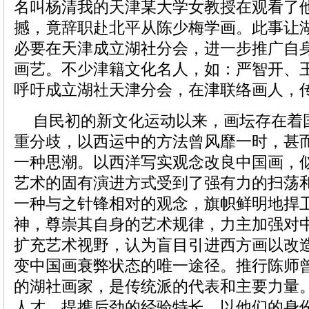
名叫杨清我的天津某大学女教授在观看了
撼，竟辞职赴北平从陈少梅学画。此事让
必要在天津成立湖社分会，进一步推广自
画艺。不少津籍文化名人，如：严智开、
呼吁成立湖社天津分会，在津联络画人，
自民初的新文化运动以来，画坛存在着
重分歧，以西运中的方法曾风靡一时，甚
一种思潮。以西洋写实观念改良中国画，
艺术的固有演进方式受到了强有力的扫荡
一种与之针锋相对的观念，旗帜鲜明地捍
神，尊崇其自身的艺术规律，力主加强对
扩充艺术视野，认为盲目引进西方画以改
变中国画衰弊状态的唯一途径。推行陈师
的湖社画家，是传统派的代表和主要力量
人才、提携后劲的经验特长，以他们的身