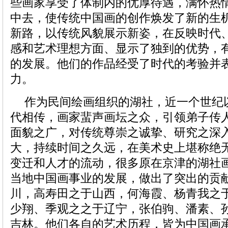
些画家享受了体制内的优厚待遇，满怀热
中去，使传统中国画的创作焕发了新的生
新路，以传统风貌展示新姿，在反映时代
感和艺术理想方面、显示了独到的优势，
的发展。他们的作品经受了时代的考验并
力。
作为民间绘画组织的湖社，近一个世纪
代相传，画家蜚声画坛之众，引领弟子传
面貌之广，对传统尊崇之诚挚、研究之深
大，持续时间之久远，在美术史上堪称绝
变迁和人才的流动，很多原在京津的湖社
当地中国画事业的发展，做出了突出的贡
川，高寿田之于山西，何海霞、杨青我之
少翔、季观之之于辽宁，张伯驹、潘素、
吉林。他们各自的艺术历程，皆为中国画