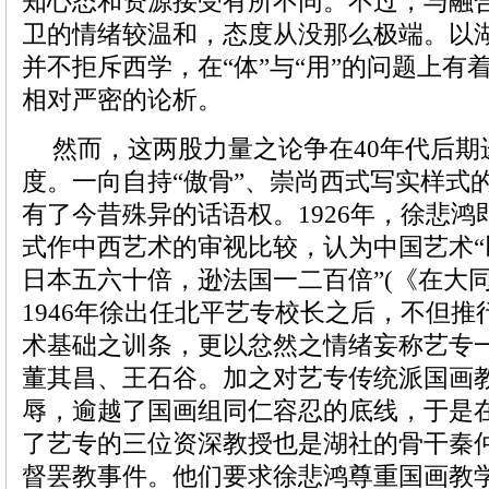
知心态和资源接受有所不同。不过，与融
卫的情绪较温和，态度从没那么极端。以
并不拒斥西学，在“体”与“用”的问题上有
相对严密的论析。
然而，这两股力量之论争在40年代后期
度。一向自持“傲骨”、崇尚西式写实样式
有了今昔殊异的话语权。1926年，徐悲
式作中西艺术的审视比较，认为中国艺术
日本五六十倍，逊法国一二百倍”(《在大
1946年徐出任北平艺专校长之后，不但
术基础之训条，更以忿然之情绪妄称艺专
董其昌、王石谷。加之对艺专传统派国画
辱，逾越了国画组同仁容忍的底线，于是在1
了艺专的三位资深教授也是湖社的骨干秦
督罢教事件。他们要求徐悲鸿尊重国画教