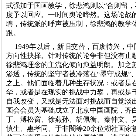
式强加于国画教学，徐悲鸿则以“合则留，
度予以回应。一时间舆论哗然。这场论战
聘，传统派的呼声被压制，徐悲鸿的教学
跟。
1949年以后，新旧交替，百废待兴，
方向性抉择。针对传统的论争非但没有止
徐悲鸿理念的主流化倾向愈益明朗。加之
渗透，传统的坚守者被冷落在“墨守成规”、
之上。他们面临着几种生存状况：或者是
华，或者是在现实的挑战中力攀，再或是
自我改变，又或是无法面对挑战而自觉淡出
画会会员为基础成立了北京中国画院，齐
丁、溥松窗、徐燕孙、胡佩衡、秦仲文、
慎生、惠孝同、于非闇等20余位湖社画家