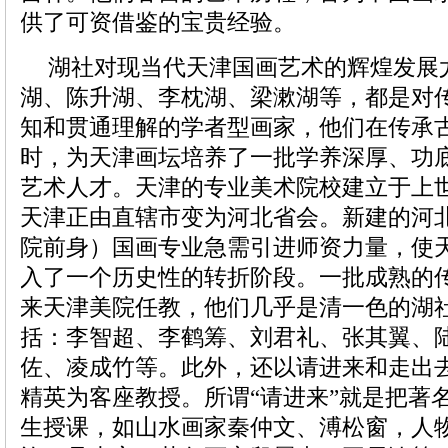
供了可资借鉴的宝贵经验。
湖社对现当代天津国画艺术的辉煌发展
湖、陈升湖、李枕湖、梁漱湖等，都是对
知和贯通理解的学者型画家，他们在传承
时，为天津画坛培养了一批学养深厚、功
艺术人才。天津的专业美术院校建立于上世
天津正由直辖市变为河北省会。新建的河
院前身）国画专业急需引进师资力量，使
入了一个历史性的转折阶段。一批成熟的
来天津美院任教，他们几乎是清一色的湖
括：李智超、李鹤筹、刘君礼、张其翼、
佐、凌成竹等。此外，还以请进来和走出
精英为客座教授。所谓“请进来”就是把著
生授课，如山水画家秦仲文、溥松窗，人