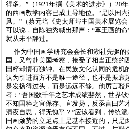
得多。”（1921年撰《美术的进步》）2
的西画教学内容已成主导地位。“是以国
风。”（蔡元培《史太师埠中国美术展览会目
可以说，自陈独秀喊出那声：“革王画的命
就从未平静过。
作为中国画学研究会会长和湖社先驱的
国，又曾赴美国考察，接受了相当正统的
国粹却情有独钟。在民族文化认同的危机
认为引进西方不是唯一途径，也不是振衰
是发扬得过头，而是远远不够。他厉言驳
者：“吾国数千年之艺术成绩斐然，世界
不知国粹之宜保存、宜发扬，反忝言曰艺
清夜自思，得无愧乎？”应该看到，传统
国画颓势的立足点上是基本接近的，只是