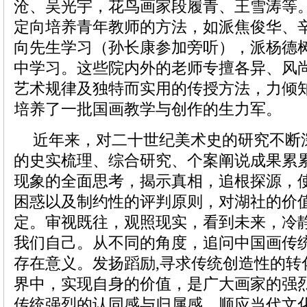
沧、吴光宇，花鸟画家段履青、王雪涛等。
定向培养青年教师的方法，如派焦俊华、
向先生学习（孙长康参加旁听），派杨德
中学习。这些院内外的老师专擅各异、风
艺术规律及独特而实用的传授方法，力倾
培养了一批国画教学与创作的生力军。
近年来，对二十世纪美术史的研究不断
的史实梳理、综合研究、个案阐说成果累
现象的全面思考，揭示真相，追根探源，
困惑以及制约性的评判原则，对湖社的价
定。审视既往，观照现实，看到未来，冷
我们自己。从不同的角度，追问中国画传
存在意义。发扬蹈励,寻求传统创造性的转
界中，实现自身的价值，是广大画家的强
传统强烈的认同感与归属感，顺应当代文