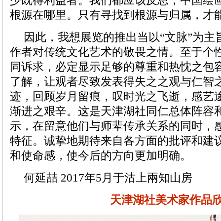
少既得利益者。我们都应该反思，中国绘
根源在哪里。只有寻找到根源与归属，才
因此，我想展览的推出当以“文脉”为主
作者对传统文化艺术的敬畏之情。至于个
同诉求，必定显示足够的尊重和热忱之包
了解，让观者尽致发表得失之之观与仁智
迹，回顾岁月留痕，叹时光之飞逝，感艺
渐进之艰辛。这是天津湖社同仁总体阵容
示，在留意他们与师辈传承关系的同时，
特征。诚挚地期待来自各方面的批评和建
和使命感，使今后的方向更加明确。
何延喆 2017年5月于沽上兩知山房
天津湖社美术家作品