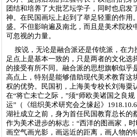
团结和培养了大批艺坛学子，同时也启发
神。在民国画坛上起到了举足轻重的作用
盛。不但影响遍及南北，而且是美术院校
可忽视的力量。
按说，无论是融合派还是传统派，在力
足点上是基本一致的，只是两者的文化选
的接受有所不同。融合派的思想旗帜似乎
高点上，特别是能够借助现代美术教育这
权的优势。民国初，上海美专校长刘海粟
在“将亡未亡之际，”须“师欧美诸国之良
运”（《组织美术研究会之缘起》1918.10
湖社成立之前，身为首任民国教育总长的
作为美术进步的标志：“西洋的图画家，
画空气画光影，画远近的距离，画人物的