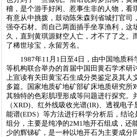
稽，是个游手好闲、惹事生非的人物，看
有意从中挑拨，鼓动陈朱森到省城打官司
强夺石材。而自己两面插手坐享渔利，这
久，直到黄琪源财空人亡，才不了了之。而
了稀世珍宝，永留芳名。
1987年11月1日至4日，由中国地质
等机构联合举办的首届中国田黄石学术研
上宣读有关田黄宝石生成分类鉴定及其人
多篇。国家地质矿地矿部矿床地质研究所
其独特的色彩肌理形成等问题进行探究。
（XRD)、红外线吸收光谱(IR)、透视电子
能谱(EDS）等方法进行科学分析后，结
组分，主要是纯净的2M1地开石组成，还
少的辉锑矿，是一种以地开石为主要成分