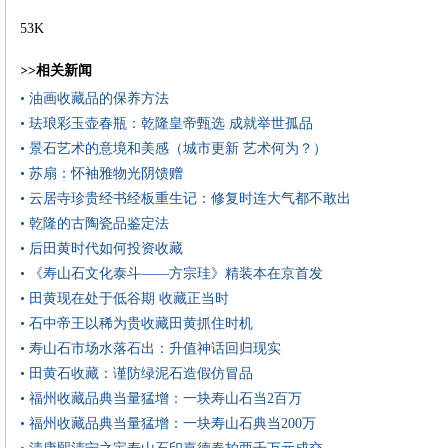
53K
>>相关新闻
• 油画收藏品的保养方法
• 珐琅彩玉壶春瓶：乾隆皇帝甄选 成就举世孤品
• 景石艺术的意境和美感（城市更新 艺术何为？）
• 苏扇：怀袖雅物光阴馈赠
• 云居寺珍贵经书经板重生记：修复时连大气都不敢出
• 乾隆的古陶瓷品鉴定法
• 后田黄时代如何投资收藏
• 《寿山石文化泰斗——方宗珪》精装本在京首发
• 田黄现在处于低谷期 收藏正当时
• 石中帝王以稀为贵收藏田黄抓住时机
• 寿山石市场水落石出：升值神话回归现实
• 田黄石收藏：谨防绿泥石造假仿冒品
• 福州收藏品典当量猛增：一块寿山石当2百万
• 福州收藏品典当量猛增：一块寿山石典当200万