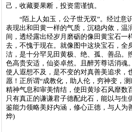
己，收藏要果断，投资需谨慎。
“陌上人如玉，公子世无双”。经过意
表现出和田黄一样的气质，沉稳内敛，温
间，透经露出经岁月磨砺的像田黄宝石一
去，不愧于现在。就像图中这块宝石，全
洁，是十分罕见田黄极、绝、孤、善品。
色高贵安适，仙姿卓然。且醉芳尊话消魂
使人遐想不及，是不变的对真善美追求，
愿！正所谓“成教化，助人伦，穷神变，测
精神气息和审美情结，使田黄珍石风靡数
只有真正的谦谦君子德配此石，能以与生
鉴能力领略美好内涵，修心正德，与人为善
烨)