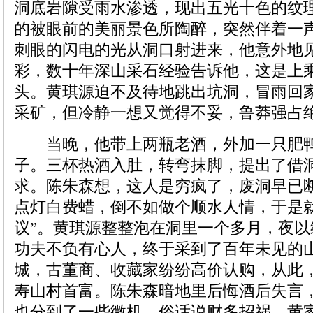
洞底岩隙受雨水渗透，现出五光十色的纹
的被眼前的美丽景色所陶醉，突然伴着一
刺眼的闪电的光从洞口射进来，他意外地
彩，数十年深山采石经验告诉他，这是上
头。黄琪源迫不及待地跳出坑洞，冒雨回
采矿，但冷静一想又觉得不妥，鲁莽强占
当晚，他带上两瓶老酒，外加一只肥鸭
子。三杯热酒入肚，转弯抹脚，提出了借
求。陈朱森想，这人是穷疯了，废洞早已
点灯白费蜡，倒不如做个顺水人情，于是就
议”。黄琪源整整泡在洞里一个多月，夜
功夫不负有心人，终于采到了百年未见的
城，古董商、收藏家纷纷高价认购，从此
寿山村首富。陈朱森暗地里后悔酒后失言
也分到了一些微机。俗话说财多招祸，黄