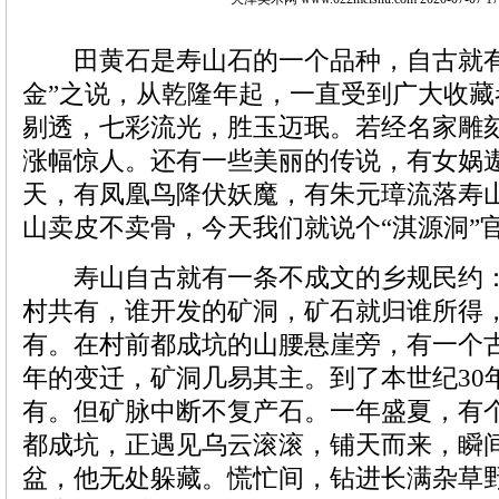
田黄石是寿山石的一个品种，自古就有
金”之说，从乾隆年起，一直受到广大收
剔透，七彩流光，胜玉迈珉。若经名家雕
涨幅惊人。还有一些美丽的传说，有女娲
天，有凤凰鸟降伏妖魔，有朱元璋流落寿
山卖皮不卖骨，今天我们就说个“淇源洞”
寿山自古就有一条不成文的乡规民约：
村共有，谁开发的矿洞，矿石就归谁所得
有。在村前都成坑的山腰悬崖旁，有一个
年的变迁，矿洞几易其主。到了本世纪30
有。但矿脉中断不复产石。一年盛夏，有
都成坑，正遇见乌云滚滚，铺天而来，瞬
盆，他无处躲藏。慌忙间，钻进长满杂草