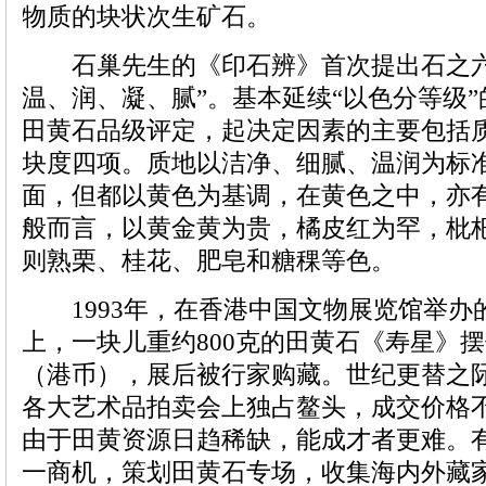
物质的块状次生矿石。
石巢先生的《印石辨》首次提出石之六
温、润、凝、腻”。基本延续“以色分等级
田黄石品级评定，起决定因素的主要包括
块度四项。质地以洁净、细腻、温润为标
面，但都以黄色为基调，在黄色之中，亦
般而言，以黄金黄为贵，橘皮红为罕，枇
则熟栗、桂花、肥皂和糖稞等色。
1993年，在香港中国文物展览馆举办的
上，一块儿重约800克的田黄石《寿星》摆件
（港币），展后被行家购藏。世纪更替之
各大艺术品拍卖会上独占鳌头，成交价格
由于田黄资源日趋稀缺，能成才者更难。
一商机，策划田黄石专场，收集海内外藏