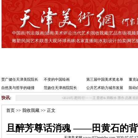
中国画
|
书法
|
版画
|
油画
|
美术评论
|
当代艺术
|
我收我藏
|
艺品市场
|
视频
雕塑
|
民间艺术
|
联墨大观
|
环球画林
|
名家直播间
|
水彩
|
设计
|
拍卖
|
网艺
贾广健任天津美院院长
不变的中国绘画
第三届中国美术奖名单
董克
自然美与哲学的碰撞
范扬任天津画院院长
公共艺术助力城市发展
陈幼
快讯:
•
2020与君同行——王爱君&商毅水墨作品展在北京华亚
首页
>>
我收我藏
>> 正文
且醉芳尊话消魂 ——田黄石的
天津美术网 www.022meishu.com 2020-07-07 17