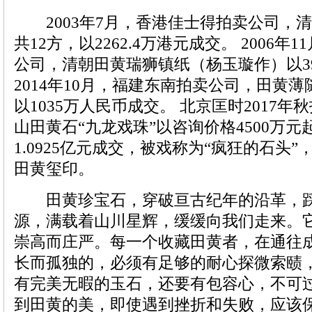
2003年7月，香港佳士得拍卖公司，
共12方，以2262.4万港元成交。 2006
公司，清朝田黄瑞狮镇纸（杨玉璇作）以3
2014年10月，福建东南拍卖公司，田黄薄
以1035万人民币成交。 北京匡时2017
山田黄石“九龙戏珠”以咨询价格4500万
1.0925亿元成交，被戏称为“疯狂的石头
田黄玺印。
田黄珍宝石，穿破亘古纪年的沿革，踩
源，满载着山川星辉，缓缓向我们走来。
崇高而庄严。每一个收藏田黄者，在通往
长而孤独的，必须有足够的耐心探微索赜
有完美无暇的玉石，还要有包容心，不可
到田黄的美，即使遇到挫折和失败，应该