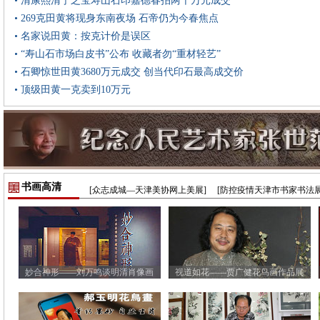
• 清康熙清宁之宝寿山石印嘉德春拍两千万元成交
• 269克田黄将现身东南夜场 石帝仍为今春焦点
• 名家说田黄：按克计价是误区
• “寿山石市场白皮书”公布 收藏者勿“重材轻艺”
• 石卿惊世田黄3680万元成交 创当代印石最高成交价
• 顶级田黄一克卖到10万元
书画高清
[众志成城—天津美协网上美展]
[防控疫情天津市书家书法展
妙合神形——刘万鸣谈明清肖像画
视道如花——贾广健花鸟画作品展