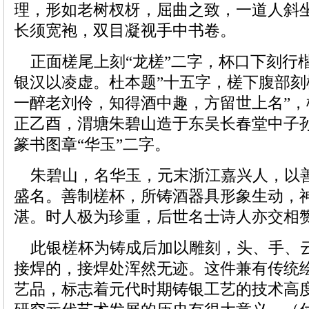
理，形如老树杈枒，屈曲之致，一道人斜
长须宽袍，双目凝视手中书卷。
正面槎尾上刻“龙槎”二字，杯口下刻行楷
银汉以凌虚。杜本题”十五字，槎下腹部刻
一醉老刘伶，知得酒中趣，方留世上名”，
正乙酉，渭塘朱碧山造于东吴长春堂中子
篆书图章“华玉”二字。
朱碧山，名华玉，元末浙江嘉兴人，以
盛名。善制槎杯，所铸酒器具形象生动，
湛。时人极为珍重，后世名士诗人亦交相
此银槎杯为铸成后加以雕刻，头、手、
接焊的，接焊处浑然无迹。这件兼有传统
艺品，标志着元代时期铸银工艺的技术高