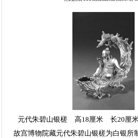
元代朱碧山银槎 高18厘米 长20厘
故宫博物院藏元代朱碧山银槎为白银所