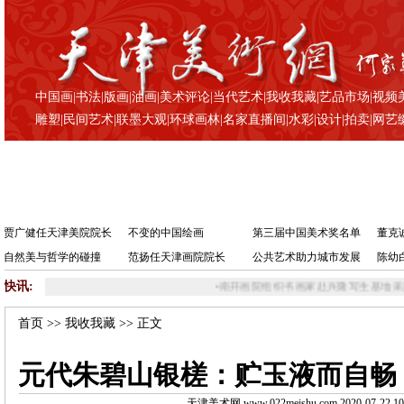
中国画
|
书法
|
版画
|
油画
|
美术评论
|
当代艺术
|
我收我藏
|
艺品市场
|
视频
雕塑
|
民间艺术
|
联墨大观
|
环球画林
|
名家直播间
|
水彩
|
设计
|
拍卖
|
网艺
贾广健任天津美院院长
不变的中国绘画
第三届中国美术奖名单
董克
自然美与哲学的碰撞
范扬任天津画院院长
公共艺术助力城市发展
陈幼
快讯:
•
南开画院组织书画家赴兴隆写生基地采风写生
首页
>>
我收我藏
>> 正文
元代朱碧山银槎：贮玉液而自畅
天津美术网 www.022meishu.com 2020-07-22 10