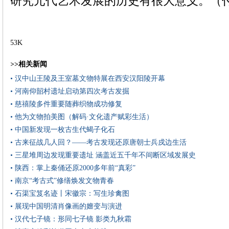
研究元代艺术发展的历史有很大意义。（
53K
>>相关新闻
• 汉中山王陵及王室墓文物特展在西安汉阳陵开幕
• 河南仰韶村遗址启动第四次考古发掘
• 慈禧陵多件重要随葬织物成功修复
• 他为文物拍美图（解码·文化遗产赋彩生活）
• 中国新发现一枚古生代蝎子化石
• 古来征战几人回？——考古发现还原唐朝士兵戍边生活
• 三星堆周边发现重要遗址 涵盖近五千年不间断区域发展史
• 陕西：掌上秦俑还原2000多年前“真彩”
• 南京“考古式”修缮焕发文物青春
• 石渠宝笈名迹丨宋徽宗：写生珍禽图
• 展现中国明清肖像画的嬗变与演进
• 汉代七子镜：形同七子镜 影类九秋霜