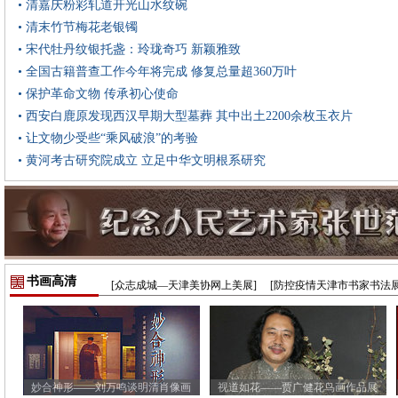
• 清嘉庆粉彩轧道开光山水纹碗
• 清末竹节梅花老银镯
• 宋代牡丹纹银托盏：玲珑奇巧 新颖雅致
• 全国古籍普查工作今年将完成 修复总量超360万叶
• 保护革命文物 传承初心使命
• 西安白鹿原发现西汉早期大型墓葬 其中出土2200余枚玉衣片
• 让文物少受些“乘风破浪”的考验
• 黄河考古研究院成立 立足中华文明根系研究
书画高清
[众志成城—天津美协网上美展]
[防控疫情天津市书家书法展
妙合神形——刘万鸣谈明清肖像画
视道如花——贾广健花鸟画作品展