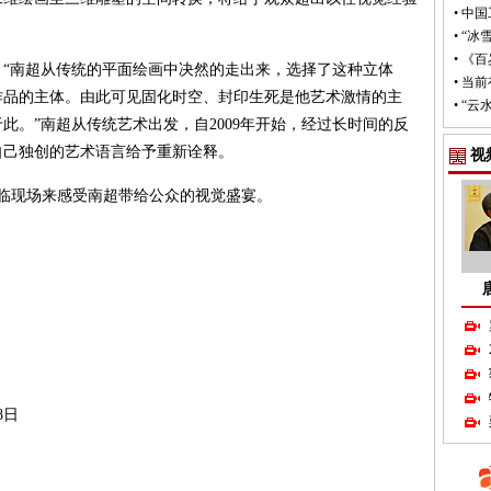
•
中国
•
“冰
•
《百
南超从传统的平面绘画中决然的走出来，选择了这种立体
•
当前
作品的主体。由此可见固化时空、封印生死是他艺术激情的主
•
“云
此。”南超从传统艺术出发，自2009年开始，经过长时间的反
和自己独创的艺术语言给予重新诠释。
视
临现场来感受南超带给公众的视觉盛宴。
8日