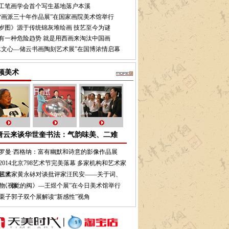
工笔画学会首个写生基地落户本溪
雪画派三十年作品展”在国家画院美术馆举行
岁图》源于传统锦灰堆绘画 技艺至今为谜
有一种危险趋势 就是用西画来淘汰中国画
水文心—储云书画陶刻艺术展”在国博浓情启幕
频美术
唐云来谈华世奎书法：气韵味美、二难
罗曼·西格纳：富有幽默和诗意的影像作品展
2014北京798艺术节完美落幕 多家机构和艺术家
获奖
艺术家黄永砅对谈批评家汪民安——关于词、
物、像
“《视觉的阀》—王煜个展”在今日美术馆举行
栗子郭子双个展解读“新感性”视角