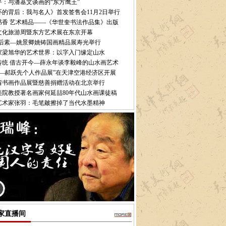
平：与潘基文谈画的“东方鹰王”
环的背后：我与名人》首发签售会11月2日举行
书香 艺术精品——《华世奎书法作品集》出版
文化旅游周暨东方艺术展在东京开幕
·后素—姚景卿姚铸国画精品展寿光举行
家梁旭华的艺术世界：以字入门缘定山水
传统 借古开今—薛永年谈李毅峰的山水画艺术
语—郝跃先个人作品展”在天津空港经济区开展
省书画作品展暨慈善捐赠活动在北京举行
美院教授著名画家何延喆80年代山水画课徒稿
艺术家张羽：毛笔皴擦掉了当代水墨精神
家直播间