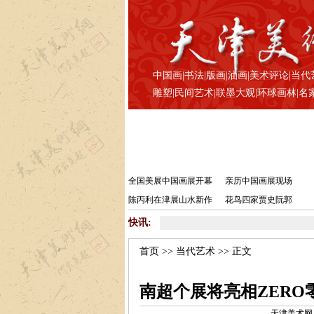
中国画
|
书法
|
版画
|
油画
|
美术评论
|
当代
雕塑
|
民间艺术
|
联墨大观
|
环球画林
|
名
全国美展中国画展开幕
亲历中国画展现场
陈丙利在津展山水新作
花鸟四家贾史阮郭
快讯:
首页
>>
当代艺术
>> 正文
南超个展将亮相ZERO
天津美术网 www