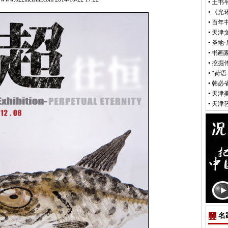
•
王书
•
《光
•
百年
•
天津
•
圣地
•
书画
•
挖掘
•
“荷
•
韩必
•
天津
•
天津
名