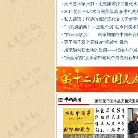
• 天津艺术家张羽：毛笔皴擦掉了当代
• 2014北京798艺术节完美落幕 多家机
• 私人话语：樸庐珍藏近现代文人学者
• “《视觉的阀》—王煜个展”在今日美
• “白云归故乡”——画家刘知白中国画
• 栗子郭子双个展解读“新感性”视角
• 用笔触勾勒土地的质感——张绍杰个展将
• “美丽家园”油画家申树斌个展亮相新加
书画高清
[萧朗花鸟画小品亮相荣宝斋
天津体育之光书画院作品欣赏
天