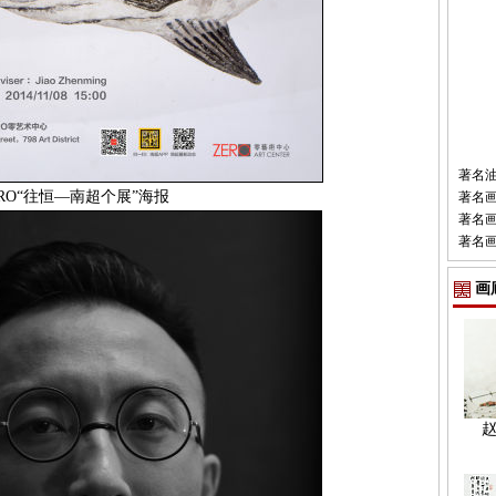
著名
ERO“往恒—南超个展”海报
著名
著名
著名
画