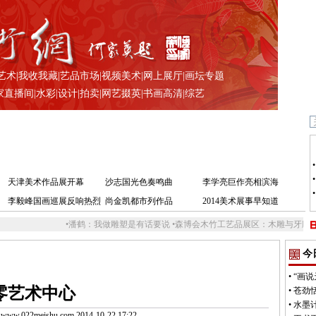
艺术
|
我收我藏
|
艺品市场
|
视频美术
|
网上展厅
|
画坛专题
家直播间
|
水彩
|
设计
|
拍卖
|
网艺掇英
|
书画高清
|
综艺
天津美术作品展开幕
沙志国光色奏鸣曲
李学亮巨作亮相滨海
李毅峰国画巡展反响热烈
尚金凯都市列作品
2014美术展事早知道
•
潘鹤：我做雕塑是有话要说
•
森博会木竹工艺品展区：木雕与牙雕争奇斗艳
•
著
今
•
“画
零艺术中心
•
苍劲
•
水墨
.022meishu.com 2014-10-22 17:22