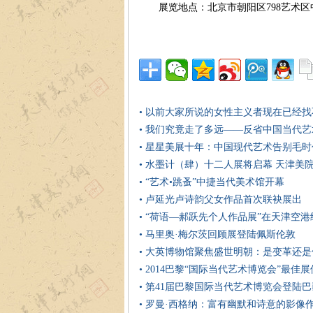
展览地点：北京市朝阳区798艺术区中
• 以前大家所说的女性主义者现在已经
• 我们究竟走了多远——反省中国当代艺
• 星星美展十年：中国现代艺术告别毛
• 水墨计（肆）十二人展将启幕 天津美
• “艺术•跳蚤”中捷当代美术馆开幕
• 卢延光卢诗韵父女作品首次联袂展出
• “荷语—郝跃先个人作品展”在天津空
• 马里奥·梅尔茨回顾展登陆佩斯伦敦
• 大英博物馆聚焦盛世明朝：是变革还是
• 2014巴黎“国际当代艺术博览会”最佳
• 第41届巴黎国际当代艺术博览会登陆
• 罗曼·西格纳：富有幽默和诗意的影像