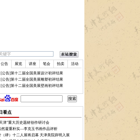
公告
展览
讲座
笔会
拍卖
活动
•
[公告]第十二届全国美展设计初评结果
•
[公告]第十二届全国美展雕塑初评结果
•
[公告]第十二届全国美展壁画初评结果
名油画艺术家邓家驹做客天津美术网访谈
•
王金忠玉雕作品：尽善尽美的花鸟俏色
•
女
日看点
说天津”重大历史题材创作研讨会
恬然凝重朴实—李克玉书画作品评析
计（肆）十二人展将启幕 天津美院薛明入展