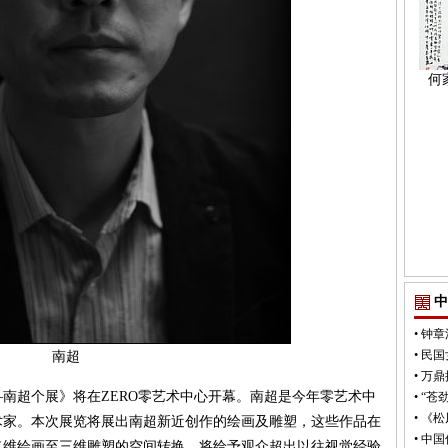
何
中
•
钟章
•
民国
南超
•
万鼎
—南超个展》将在ZERO零艺术中心开幕。南超是今年零艺术中
•
“苍
•
《松
术家。本次展览将展出南超新近创作的绘画及雕塑，这些作品在
•
中国
二维绘画至三维雕塑的空间转换，将给予观众超出以往视觉经验