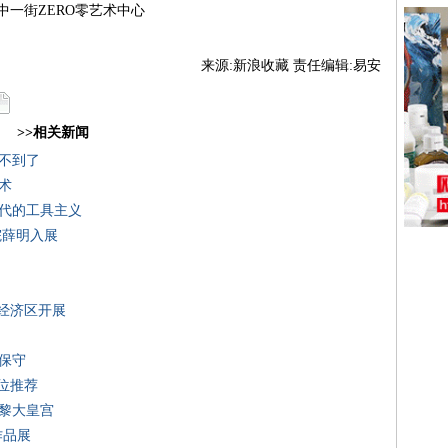
一街ZERO零艺术中心
来源:新浪收藏 责任编辑:易安
>>相关新闻
找不到了
术
时代的工具主义
院薛明入展
港经济区开展
保守
展位推荐
巴黎大皇宫
作品展