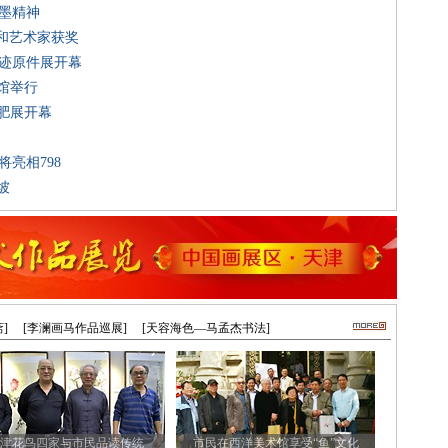
水墨精神
构和艺术家获奖
手迹原件展开幕
术馆举行
合肥展开幕
亮相798
坡
]
[李澜画马作品巡展]
[天容海色—马孟杰书法]
津花鸟四家与市民品读传统
市民在西洋美术馆享受“鱼”文化