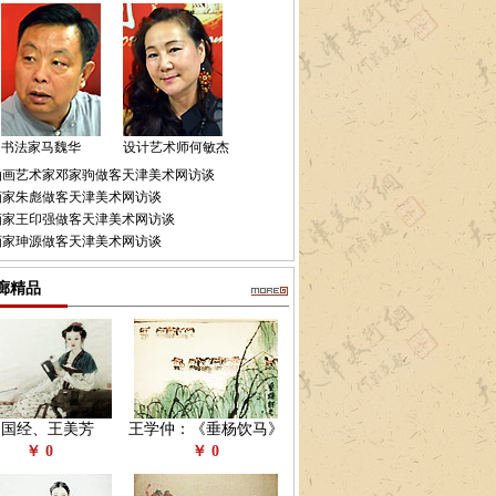
书法家马魏华
设计艺术师何敏杰
油画艺术家邓家驹做客天津美术网访谈
画家朱彪做客天津美术网访谈
画家王印强做客天津美术网访谈
画家珅源做客天津美术网访谈
廊精品
赵国经、王美芳
王学仲：《垂杨饮马》
￥ 0
￥ 0