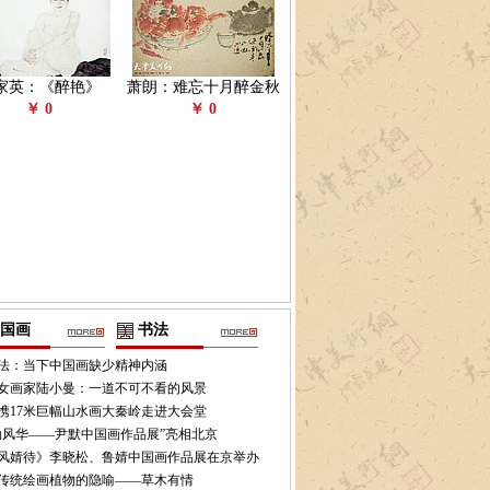
家英：《醉艳》
萧朗：难忘十月醉金秋
￥ 0
￥ 0
国画
书法
法：当下中国画缺少精神内涵
女画家陆小曼：一道不可不看的风景
携17米巨幅山水画大秦岭走进大会堂
劲风华——尹默中国画作品展”亮相北京
风婧待》李晓松、鲁婧中国画作品展在京举办
传统绘画植物的隐喻——草木有情