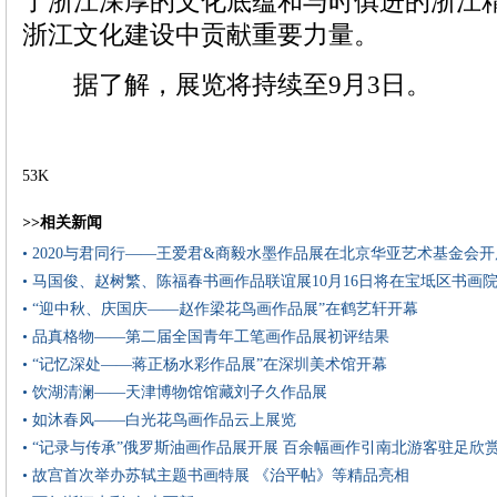
了浙江深厚的文化底蕴和与时俱进的浙江
浙江文化建设中贡献重要力量。
据了解，展览将持续至9月3日。
53K
>>相关新闻
• 2020与君同行——王爱君&商毅水墨作品展在北京华亚艺术基金会开
• 马国俊、赵树繁、陈福春书画作品联谊展10月16日将在宝坻区书画
• “迎中秋、庆国庆——赵作梁花鸟画作品展”在鹤艺轩开幕
• 品真格物——第二届全国青年工笔画作品展初评结果
• “记忆深处——蒋正杨水彩作品展”在深圳美术馆开幕
• 饮湖清澜——天津博物馆馆藏刘子久作品展
• 如沐春风——白光花鸟画作品云上展览
• “记录与传承”俄罗斯油画作品展开展 百余幅画作引南北游客驻足欣
• 故宫首次举办苏轼主题书画特展 《治平帖》等精品亮相