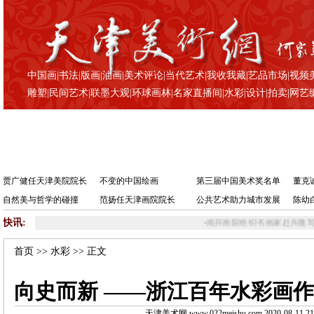
中国画
|
书法
|
版画
|
油画
|
美术评论
|
当代艺术
|
我收我藏
|
艺品市场
|
视频
雕塑
|
民间艺术
|
联墨大观
|
环球画林
|
名家直播间
|
水彩
|
设计
|
拍卖
|
网艺
贾广健任天津美院院长
不变的中国绘画
第三届中国美术奖名单
董克
自然美与哲学的碰撞
范扬任天津画院院长
公共艺术助力城市发展
陈幼
快讯:
•
南开画院组织书画家赴兴隆写生基地
首页
>>
水彩
>> 正文
向史而新 ——浙江百年水彩画
天津美术网 www.022meishu.com 2020-08-11 21