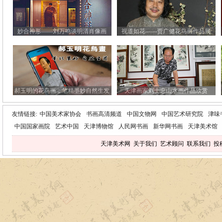
妙合神形——刘万鸣谈明清肖像画
视道如花——贾广健花鸟画作品展
郝玉明的花鸟画：笔精墨妙自然生发
天津画家刘士忠山水画作品欣赏
友情链接:
中国美术家协会
书画高清频道
中国文物网
中国艺术研究院
津味
中国国家画院
艺术中国
天津博物馆
人民网书画
新华网书画
天津美术馆
天津美术网
关于我们
艺术顾问
联系我们
投