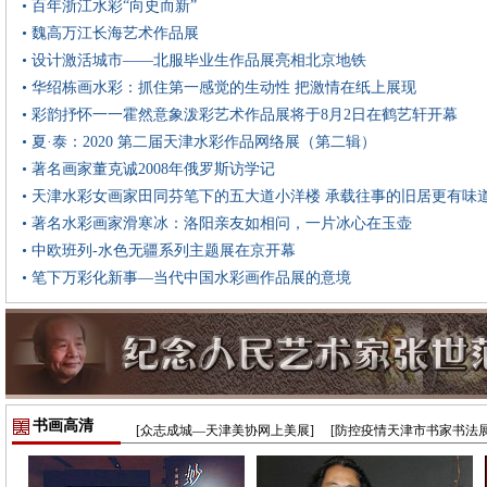
• 百年浙江水彩“向史而新”
• 魏高万江长海艺术作品展
• 设计激活城市——北服毕业生作品展亮相北京地铁
• 华绍栋画水彩：抓住第一感觉的生动性 把激情在纸上展现
• 彩韵抒怀一一霍然意象泼彩艺术作品展将于8月2日在鹤艺轩开幕
• 夏·泰：2020 第二届天津水彩作品网络展（第二辑）
• 著名画家董克诚2008年俄罗斯访学记
• 天津水彩女画家田同芬笔下的五大道小洋楼 承载往事的旧居更有味
• 著名水彩画家滑寒冰：洛阳亲友如相问，一片冰心在玉壶
• 中欧班列-水色无疆系列主题展在京开幕
• 笔下万彩化新事—当代中国水彩画作品展的意境
书画高清
[众志成城—天津美协网上美展]
[防控疫情天津市书家书法展