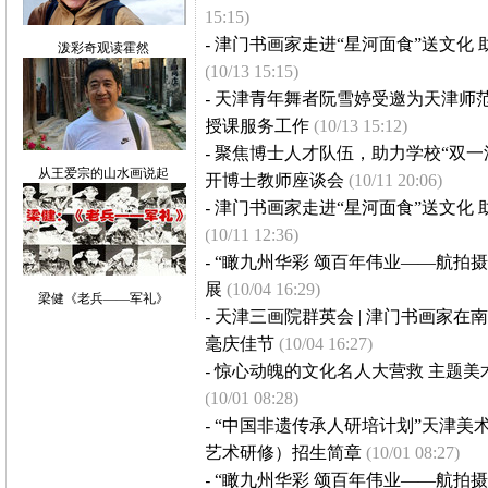
15:15)
-
津门书画家走进“星河面食”送文化
泼彩奇观读霍然
(10/13 15:15)
-
天津青年舞者阮雪婷受邀为天津师
授课服务工作
(10/13 15:12)
-
聚焦博士人才队伍，助力学校“双一
从王爱宗的山水画说起
开博士教师座谈会
(10/11 20:06)
-
津门书画家走进“星河面食”送文化
(10/11 12:36)
-
“瞰九州华彩 颂百年伟业——航拍
展
(10/04 16:29)
梁健《老兵——军礼》
-
天津三画院群英会 | 津门书画家
毫庆佳节
(10/04 16:27)
-
惊心动魄的文化名人大营救 主题美
(10/01 08:28)
-
“中国非遗传承人研培计划”天津美
艺术研修）招生简章
(10/01 08:27)
-
“瞰九州华彩 颂百年伟业——航拍