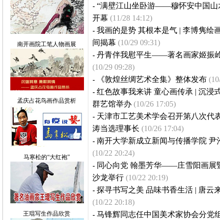
-
“满壁江山坐卧游——穆怀安中国山
开幕
(11/28 14:12)
-
我画的是势 其根本是气 | 李博隽
间揭幕
(10/29 09:31)
南开画院工笔人物画展
-
丹青伴我慰平生——著名画家姬振
(10/29 09:28)
-
《敦煌丝绸艺术全集》整体发布
(10
-
红色故事我来讲 童心画传承 | 沉
孟庆占花鸟画作品赏析
群艺馆举办
(10/26 17:05)
-
天津市工艺美术学会召开第八次代表
涛当选理事长
(10/26 17:04)
-
南开大学新成立新闻与传播学院 尹
(10/22 20:24)
马寒松的“大红袍”
-
同心向党 翰墨芳华——庄雪阳画展
沙龙举行
(10/22 20:19)
-
探寻书写之美 品味书香生活 | 唐
(10/22 20:18)
王琨写生作品欣赏
-
马锋辉同志任中国美术家协会分党