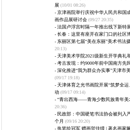
展
(10/01 08:26)
-
京津画院举行庆祝中华人民共和国成
画作品展研讨会
(09/27 20:35)
-
法国卢浮宫时隔一年推出线下新特
-
长春：这里有座开在家门口的社区
-
东丽区第七届“美在东丽”美术书法
20:13)
-
天津美术学院2021级新生开学典礼
-
考古发现：约9000年前中国南方先
-
深化推进“我为群众办实事”天津市
(09/17 19:18)
-
天津体育之光书画院开展“筑梦全运
动
(09/17 09:14)
-
“青出西海——青海少数民族青年美
20:36)
-
民政部：中国硬笔书法协会被列入严
个月
(09/16 20:20)
-
执笔绘冠军 赠画贺佳绩 | 著名画