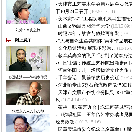
-
天津市工艺美术学会第八届会员代
于10月24日召开
(10/20 17:11)
-
美术家“871”工程实地采风写生描
-
山西文物展亮相清华大学
(10/15 09:
刘芳：本真之旅
-
时隔70年，故宫与敦煌再相聚
(10/1
网上展厅
-
“人与自然生命共同体”美术作品展
-
文化场馆活动 展现多彩魅力
(10/15 
-
敦煌莫高窟的飞天“飞”到了游客身
-
中国壮锦：传统工艺推陈出新走向
-
河南洛阳：赴一场博物馆文化之旅
心远迹清——陈福春作品
-
千年瓷话：景德镇的历史变迁
(10/1
-
河北响堂山6尊石窟流散造像借3D技
-
天津市文联市作协小分队到“871”
风
(10/14 14:01)
-
茶禅一味 茶艺九合 | 珠江道茶城“
张福义其人其书其印
-
《歌唱祖国：王莘传》举办读者见面
经典致敬
(10/13 15:16)
-
民革天津市委会纪念辛亥革命110