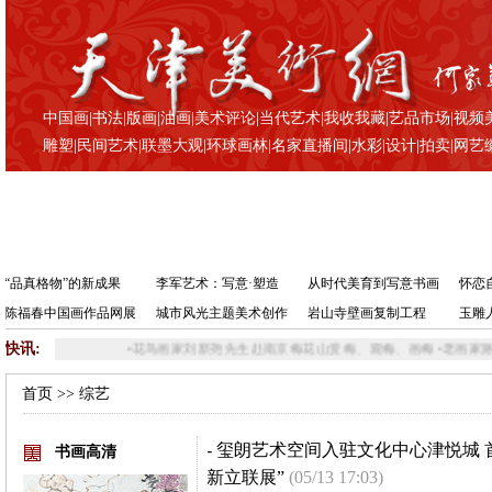
中国画
|
书法
|
版画
|
油画
|
美术评论
|
当代艺术
|
我收我藏
|
艺品市场
|
视频
雕塑
|
民间艺术
|
联墨大观
|
环球画林
|
名家直播间
|
水彩
|
设计
|
拍卖
|
网艺
“品真格物”的新成果
李军艺术：写意·塑造
从时代美育到写意书画
怀恋
陈福春中国画作品网展
城市风光主题美术创作
岩山寺壁画复制工程
玉雕
快讯:
•
花鸟画家刘新尧先生赴南京梅花山赏梅、观梅、画梅
•
老画家路中跃
首页
>> 综艺
-
玺朗艺术空间入驻文化中心津悦城 
书画高清
新立联展”
(05/13 17:03)