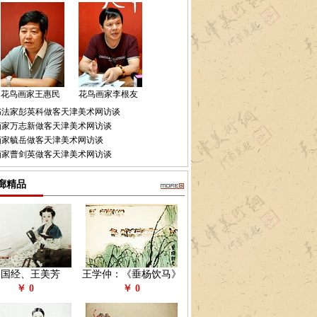
花鸟画家王惠民
花鸟画家李根友
书法家彭英科做客天津美术网访谈
画家万志新做客天津美术网访谈
画家毓岳做客天津美术网访谈
画家曹剑英做客天津美术网访谈
廊精品
赵国经、王美芳
王学仲：《垂杨饮马》
￥ 0
￥ 0