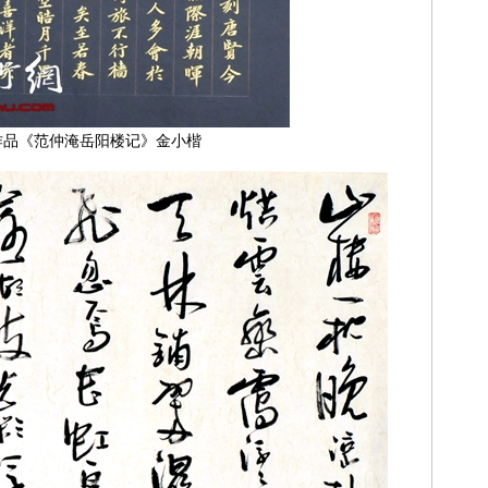
作品《范仲淹岳阳楼记》金小楷