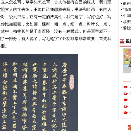
单立人怎么写，草字头怎么写，古人他都有自己的模式，我们现
•
曲春
按照古人的字去练，不能自己凭想象去写，书法和绘画，有的人
•
“纨
•
中国
全对，说到书法，它有一定的严肃性，我们这字，写好也好，写
•
杨庆
是你比如画画，比如画一棵树，粗一点，细一点，树叶长一点，
•
爱新
自然中，植物长的是千奇百怪，没有一种模式，但是写字就不一
据了一部分，有人说了，写毛笔字字外功非常非常重要，首先我
视
起源。