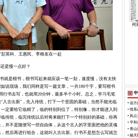
何
“彭英科、王惠民、李根友在一起
好还是慢一点好？
真书就是楷书，楷书写起来就应该一笔一划，速度慢，没有太快
如说现场，我们同样是写一篇文章，一共180个字，要写楷书
中
用行书去写，也就用20分钟，最多半个小时。总之，学习毛笔
“入古出新”，先入传统，打下一个坚固的基础，当然不能光临
•
远方
，一定要给它临精了，临的特别到位了，特别像，你才能进入到
•
情系
•
风云
得临传统，临完传统以后对将来能打下一个特别好的基础，你再
•
平和
长，并不是随便写一些自由体，从这个古人的字里面把他的灵魂
•
青山
总，然后再进行组合，这就叫入古出新。行书不是想怎么写就怎
•
杨天