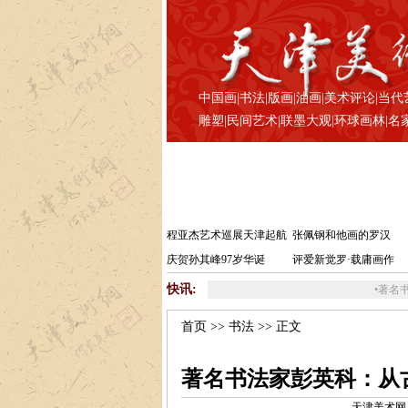
中国画
|
书法
|
版画
|
油画
|
美术评论
|
当代
雕塑
|
民间艺术
|
联墨大观
|
环球画林
|
名
程亚杰艺术巡展天津起航
张佩钢和他画的罗汉
庆贺孙其峰97岁华诞
评爱新觉罗·载庸画作
快讯:
•
著名书法家彭英科做客
首页
>>
书法
>> 正文
著名书法家彭英科：从
天津美术网 www