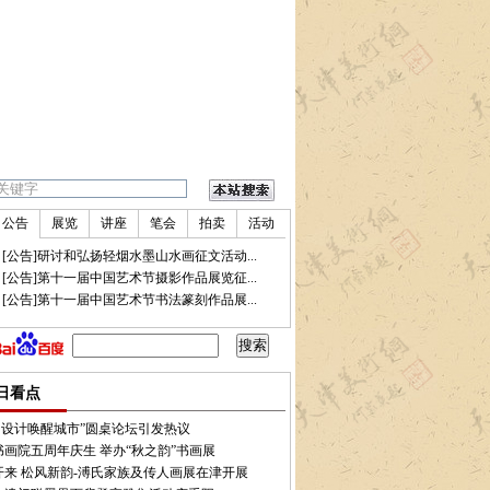
公告
展览
讲座
笔会
拍卖
活动
•
[公告]研讨和弘扬轻烟水墨山水画征文活动...
•
[公告]第十一届中国艺术节摄影作品展览征...
•
[公告]第十一届中国艺术节书法篆刻作品展...
先，才能把字写好
•
著名书法家彭英科：一部书法作品有三大组成部分
•
著名书法家彭
日看点
术·设计唤醒城市”圆桌论坛引发热议
书画院五周年庆生 举办“秋之韵”书画展
开来 松风新韵-溥氏家族及传人画展在津开展