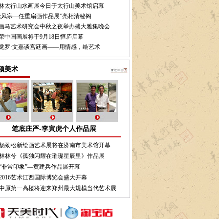
林太行山水画展今日于太行山美术馆启幕
素风宗—任重扇画作品展”亮相清秘阁
画马艺术研究会中秋之夜举办盛大雅集晚会
荣中国画展将于9月18日恒庐启幕
觉罗·文嘉谈宫廷画——用情感，绘艺术
频美术
笔底庄严-李寅虎个人作品展
杨劲松新绘画艺术展将在济南市美术馆开幕
林林兮《孤独闪耀在璀璨星辰里》作品展
“非常印象”—黄建兵作品展开幕
2016艺术江西国际博览会盛大开幕
中原第一高楼将迎来郑州最大规模当代艺术展