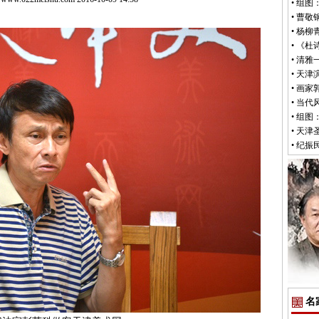
•
组图
•
曹敬
•
杨柳
•
《杜
•
清雅
•
天津
•
画家
•
当代
•
组图
•
天津
•
纪振
名