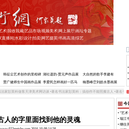
艺术
|
我收我藏
|
艺品市场
|
视频美术
|
网上展厅
|
画坛专题
家直播间
|
水彩
|
设计
|
拍卖
|
网艺掇英
|
书画高清
|
综艺
韩征尘艺术创作的里程碑
湖社遗韵-贾元声作品展
大自然的歌手李建有
贾广健师生中国画作品展
李爱民怎样画好一匹马
翰墨峰峦刘皓水墨画展
天津美术网访谈
•
著名书法家彭英科：搞创作不能照搬古人
•
著名书法家彭英科：意在笔
今
•
“艺
古人的字里面找到他的灵魂
•
瑞江
•
继往
.022meishu.com 2016-10-09 14:58