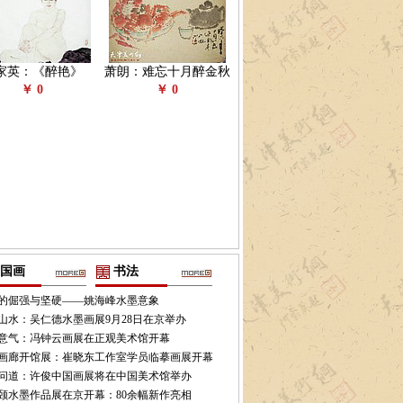
家英：《醉艳》
萧朗：难忘十月醉金秋
￥ 0
￥ 0
国画
书法
的倔强与坚硬——姚海峰水墨意象
山水：吴仁德水墨画展9月28日在京举办
意气：冯钟云画展在正观美术馆开幕
画廊开馆展：崔晓东工作室学员临摹画展开幕
问道：许俊中国画展将在中国美术馆举办
颐水墨作品展在京开幕：80余幅新作亮相