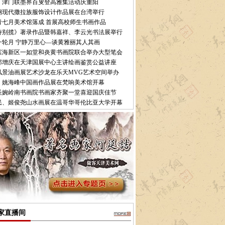
：津门联墨界百叟登高雅集活动庆重阳
钢现代撒拉族服饰设计作品展在台湾举行
青七月美术馆落成 首展高校师生书画作品
诗别揽》著录作品暨韩嘉祥、李云光书法展举行
一轮月 宁静万里心—谈黄雅丽其人其画
滨海新区一如堂和炎黄书画院联合举办大型笔会
郭增庆在天津国展中心主讲绘画鉴赏公益讲座
风景油画展艺术沙龙在乐天MVG艺术空间举办
：姚海峰中国画作品展在梵响美术馆开幕
圣婉岭南书画院书画家齐聚一堂喜迎国庆佳节
民、姬俊尧山水画展在温哥华哥伦比亚大学开幕
家直播间