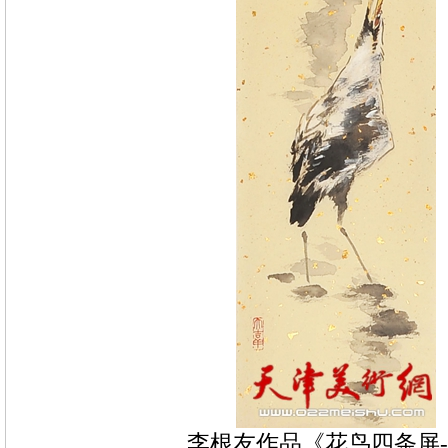
李根友作品《花鸟四条屏-