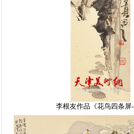
李根友作品《花鸟四条屏-