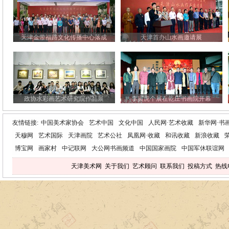
天津金带福路文化传播中心落成
天津首办山水画邀请展
政协水彩画艺术研究院作品展
李寅虎个展在乾庄书画院开幕
友情链接:
中国美术家协会
艺术中国
文化中国
人民网·艺术收藏
新华网·书
天穆网
艺术国际
天津画院
艺术公社
凤凰网·收藏
和讯收藏
新浪收藏
博宝网
画家村
中记联网
大公网书画频道
中国国家画院
中国军休联谊网
天津美术网
关于我们
艺术顾问
联系我们
投稿方式
热线电话