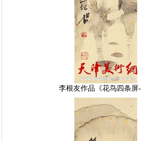
李根友作品《花鸟四条屏-