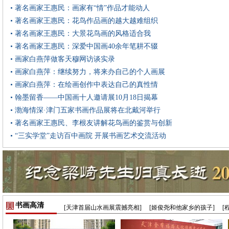
• 著名画家王惠民：画家有“情”作品才能动人
• 著名画家王惠民：花鸟作品画的越大越难组织
• 著名画家王惠民：大景花鸟画的风格适合我
• 著名画家王惠民：深爱中国画40余年笔耕不辍
• 画家白燕萍做客天穆网访谈实录
• 画家白燕萍：继续努力，将来办自己的个人画展
• 画家白燕萍：在绘画创作中表达自己的真性情
• 翰墨留香——中国画十人邀请展10月18日揭幕
• 渤海情深·津门五家书画作品展将在北戴河举行
• 著名画家王惠民、李根友讲解花鸟画的鉴赏与创新
• “三实学堂”走访百中画院 开展书画艺术交流活动
书画高清
[天津首届山水画展震撼亮相]
[姬俊尧和他家乡的孩子]
[