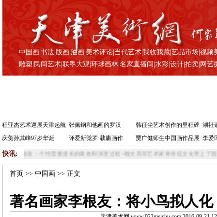
中国画
|
书法
|
版画
|
油画
|
美术评论
|
当代艺术
|
我收我藏
|
艺品市场
|
视频
雕塑
|
民间艺术
|
联墨大观
|
环球画林
|
名家直播间
|
水彩
|
设计
|
拍卖
|
网艺
程亚杰艺术巡展天津起航
张佩钢和他画的罗汉
韩征尘艺术创作的里程碑
湖社
庆贺孙其峰97岁华诞
评爱新觉罗·载庸画作
贾广健师生中国画作品展
李爱
快讯:
需要漫长的吸收和演变过程
•
魏文亮等艺术家将传统文化带上了国际邮轮
•
著名画家李
首页
>>
中国画
>> 正文
著名画家李根友：将小鸟拟人化
天津美术网 www.022meishu.com 2016-09-21 12