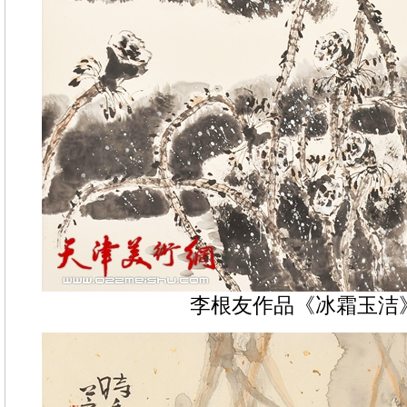
李根友作品《冰霜玉洁