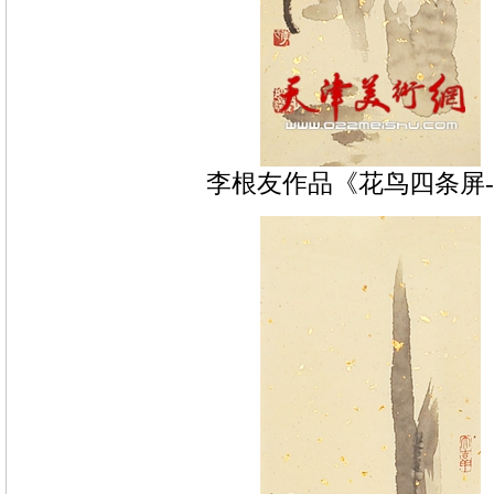
李根友作品《花鸟四条屏-