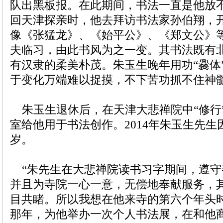
队出黑板报。在此期间，书法一直是他放不
回天津探亲时，他去拜访书法家孙伯翔，
像《张猛龙》、《始平公》、《郑文公》
夫临习，由此书风为之一变。其书法既有
有汉隶的柔美朴茂。朱玉生晚年用功“爨体
于变化万端难以捉摸，不下苦功抓不住神
朱玉生退休后，在天津大悲禅院中“修行
室给他用于书法创作。2014年朱玉生先生
岁。
“朱先生在大悲禅院读书习字期间，遵守
并且为寺院一心一意，无偿地奉献服务，
目共睹。所以我想在他来寺的第六个年头
那年，为他举办一次个人书法展，在和他