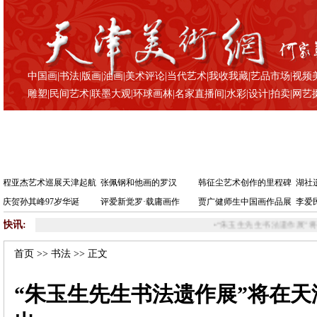
中国画
|
书法
|
版画
|
油画
|
美术评论
|
当代艺术
|
我收我藏
|
艺品市场
|
视频
雕塑
|
民间艺术
|
联墨大观
|
环球画林
|
名家直播间
|
水彩
|
设计
|
拍卖
|
网艺
程亚杰艺术巡展天津起航
张佩钢和他画的罗汉
韩征尘艺术创作的里程碑
湖社
庆贺孙其峰97岁华诞
评爱新觉罗·载庸画作
贾广健师生中国画作品展
李爱
快讯:
•
“朱玉生先生书法遗作展”将在天津鸿德艺术馆展出
•
智如
首页
>>
书法
>> 正文
“朱玉生先生书法遗作展”将在