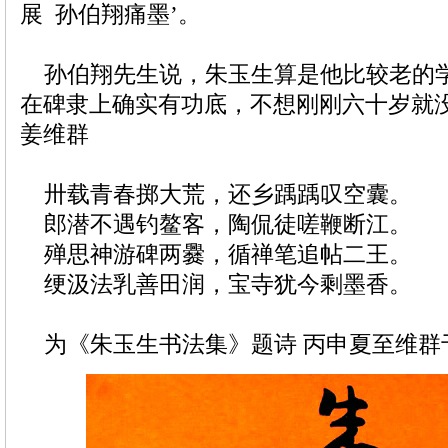
展 孙伯翔痛墨’。
孙伯翔先生说，朱玉生算是他比较老的
在碑隶上确实有功底，不想刚刚六十岁就没
姜维群
卅载青春掷大荒，还乡踽踽叹空囊。
郎潜不遇钓鳌客，陶侃徒嗟鞭断江。
殚思神游碑两爨，循禅笔追帖二王。
绠汲法乳善田润，宝寺犹今剩墨香。
为《朱玉生书法集》题诗 丙申夏至维群