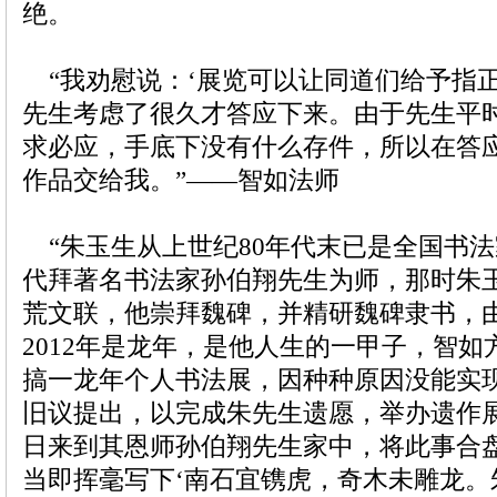
绝。
“我劝慰说：‘展览可以让同道们给予指正
先生考虑了很久才答应下来。由于先生平
求必应，手底下没有什么存件，所以在答
作品交给我。”——智如法师
“朱玉生从上世纪80年代末已是全国书法
代拜著名书法家孙伯翔先生为师，那时朱
荒文联，他崇拜魏碑，并精研魏碑隶书，
2012年是龙年，是他人生的一甲子，智
搞一龙年个人书法展，因种种原因没能实
旧议提出，以完成朱先生遗愿，举办遗作展
日来到其恩师孙伯翔先生家中，将此事合
当即挥毫写下‘南石宜镌虎，奇木未雕龙。