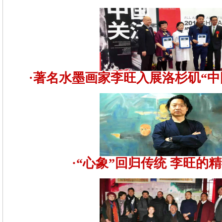
·著名水墨画家李旺入展洛杉矶“中
·“心象”回归传统 李旺的