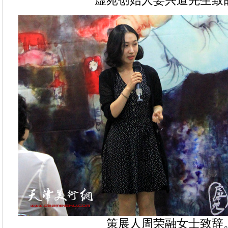
虚苑创始人姜兴道先生致
策展人周荣融女士致辞