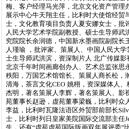
梅、客户经理马光萍，北京文化资产管理
展示中心牛天翔主任，比利时大使馆经贸
士，文化教育项目负责人夏安娜女士，批
人民大学艺术学院副教授、硕士生导师武
究院院长余润德，中国新水墨画院副院长王
人瑾瑜 ，批评家、策展人、中国人民大学
士生导师武洪滨，资深制片人 北广传媒影
北京千年时间画廊创办人、艺术总监张思
秩阳，万国艺术馆馆长、策展人商长松，
清海，茶言文化CEO 姚栩，资深媒体人
杰明，著名策展人李辉，著名策展人、影
苑董事长赵逊，虚苑董事梁巍，比利时众
李益，比利时瓦隆法语区外贸部前部长Silvana F
士，比利时列日皇家美院国际交流部主任Jean-Lou
生，还有“虚苑虚苑国际版画双年展评委”