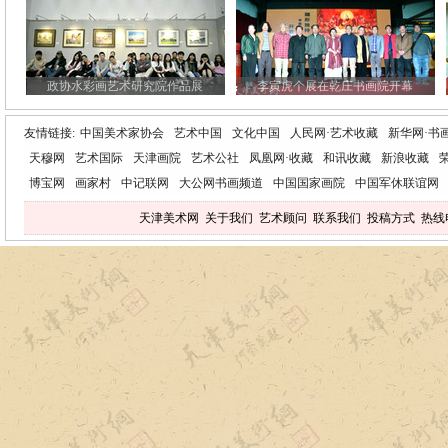
政协水彩画艺术研究院作品展
李寅虎个展在乾庄书画院开幕
友情链接:
中国美术家协会
艺术中国
文化中国
人民网·艺术收藏
新华网·书
天穆网
艺术国际
天津画院
艺术公社
凤凰网·收藏
和讯收藏
新浪收藏
博宝网
画家村
中记联网
大公网书画频道
中国国家画院
中国军休联谊网
天津美术网
关于我们
艺术顾问
联系我们
投稿方式
热线电话