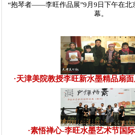
“抱琴者——李旺作品展”9月9日下午在
幕。
·天津美院教授李旺新水墨精品扇
·素悟禅心-李旺水墨艺术节国