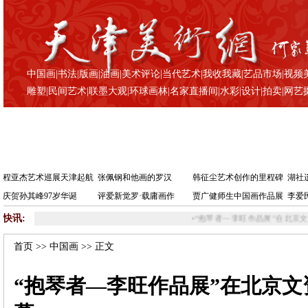
中国画
|
书法
|
版画
|
油画
|
美术评论
|
当代艺术
|
我收我藏
|
艺品市场
|
视频
雕塑
|
民间艺术
|
联墨大观
|
环球画林
|
名家直播间
|
水彩
|
设计
|
拍卖
|
网艺
程亚杰艺术巡展天津起航
张佩钢和他画的罗汉
韩征尘艺术创作的里程碑
湖社
庆贺孙其峰97岁华诞
评爱新觉罗·载庸画作
贾广健师生中国画作品展
李爱
快讯:
•
“抱琴者—李旺作品展”在北京文资虚苑美术馆开幕
•
费大为：
首页
>>
中国画
>> 正文
“抱琴者—李旺作品展”在北京