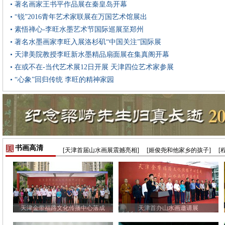
• 著名画家王书平作品展在秦皇岛开幕
• “锐”2016青年艺术家联展在万国艺术馆展出
• 素悟禅心-李旺水墨艺术节国际巡展至郑州
• 著名水墨画家李旺入展洛杉矶“中国关注”国际展
• 天津美院教授李旺新水墨精品扇面展在集真阁开幕
• 在或不在-当代艺术展12日开展 天津四位艺术家参展
• “心象”回归传统 李旺的精神家园
书画高清
[天津首届山水画展震撼亮相]
[姬俊尧和他家乡的孩子]
[
天津金带福路文化传播中心落成
天津首办山水画邀请展