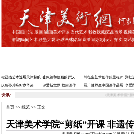
中国画
|
书法
|
版画
|
油画
|
美术评论
|
当代艺术
|
我收我藏
|
艺品市场
|
视频
雕塑
|
民间艺术
|
联墨大观
|
环球画林
|
名家直播间
|
水彩
|
设计
|
拍卖
|
网艺
程亚杰艺术巡展天津起航
张佩钢和他画的罗汉
韩征尘艺术创作的里程碑
湖社
庆贺孙其峰97岁华诞
评爱新觉罗·载庸画作
贾广健师生中国画作品展
李爱
快讯:
•
天津美术学院“剪纸”开课
首页
>>
综艺
>> 正文
天津美术学院“剪纸”开课 非遗
天津美术网 www.022meishu.com 2016-09-13 15