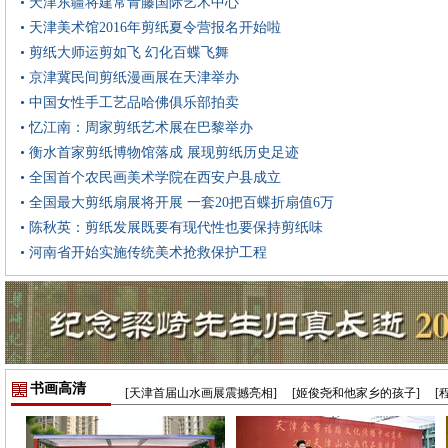
• 天津东疆将建常青藤国际艺术中心
• 天津美术馆2016年剪纸夏令营报名开始啦
• 剪纸大师运剪如飞 幻化百蝶飞舞
• 京津冀民间剪纸漫画展在天津举办
• 中国女性手工艺品哈佛俱乐部拍卖
• 忆江南：周家剪纸艺术展在巴黎举办
• 衡水首家剪纸博物馆落成 展现剪纸历史足迹
• 全国首个农民画美术学院在西安户县成立
• 全国最大剪纸扇展将开展 一套20把百蝶折扇值6万
• 陈秋英：剪纸发展既要有现代性也要保持剪纸味
• 河南省开始实施传统美术抢救保护工程
书画高清
[天津首届山水画展震撼亮相]
[姬俊尧和他家乡的孩子]
[