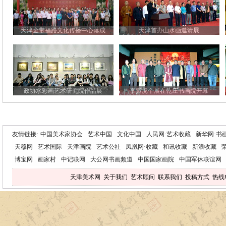
天津金带福路文化传播中心落成
天津首办山水画邀请展
政协水彩画艺术研究院作品展
李寅虎个展在乾庄书画院开幕
友情链接:
中国美术家协会
艺术中国
文化中国
人民网·艺术收藏
新华网·书
天穆网
艺术国际
天津画院
艺术公社
凤凰网·收藏
和讯收藏
新浪收藏
博宝网
画家村
中记联网
大公网书画频道
中国国家画院
中国军休联谊网
天津美术网
关于我们
艺术顾问
联系我们
投稿方式
热线电话