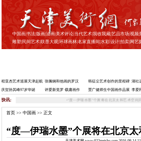
中国画
|
书法
|
版画
|
油画
|
美术评论
|
当代艺术
|
我收我藏
|
艺品市场
|
视频
雕塑
|
民间艺术
|
联墨大观
|
环球画林
|
名家直播间
|
水彩
|
设计
|
拍卖
|
网艺
程亚杰艺术巡展天津起航
张佩钢和他画的罗汉
韩征尘艺术创作的里程碑
湖社
庆贺孙其峰97岁华诞
评爱新觉罗·载庸画作
贾广健师生中国画作品展
李爱
快讯:
•
“度—伊瑞水墨”个展将在北京太和艺术空间开幕
•
群展“浮
首页
>>
中国画
>> 正文
“度—伊瑞水墨”个展将在北京
天津美术网 www.022meishu.com 2016-09-14 11