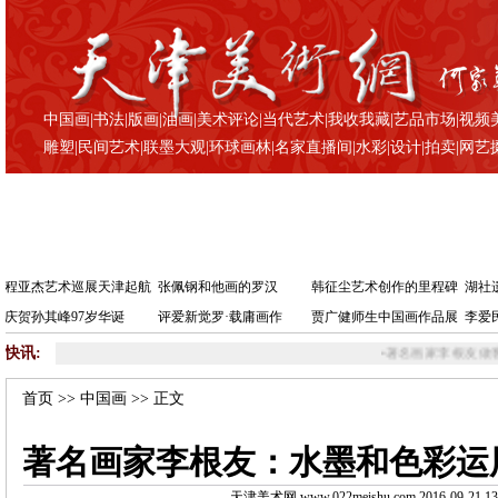
中国画
|
书法
|
版画
|
油画
|
美术评论
|
当代艺术
|
我收我藏
|
艺品市场
|
视频
雕塑
|
民间艺术
|
联墨大观
|
环球画林
|
名家直播间
|
水彩
|
设计
|
拍卖
|
网艺
程亚杰艺术巡展天津起航
张佩钢和他画的罗汉
韩征尘艺术创作的里程碑
湖社
庆贺孙其峰97岁华诞
评爱新觉罗·载庸画作
贾广健师生中国画作品展
李爱
快讯:
•
著名画家李根友做客天津美术网访谈
•
著名
首页
>>
中国画
>> 正文
著名画家李根友：水墨和色彩运
天津美术网 www.022meishu.com 2016-09-21 13