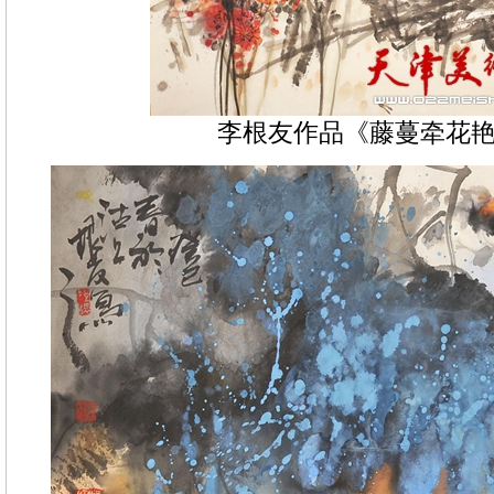
李根友作品《藤蔓牵花