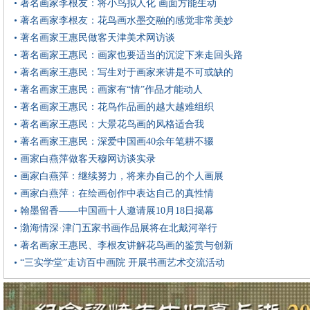
• 著名画家李根友：将小鸟拟人化 画面方能生动
• 著名画家李根友：花鸟画水墨交融的感觉非常美妙
• 著名画家王惠民做客天津美术网访谈
• 著名画家王惠民：画家也要适当的沉淀下来走回头路
• 著名画家王惠民：写生对于画家来讲是不可或缺的
• 著名画家王惠民：画家有“情”作品才能动人
• 著名画家王惠民：花鸟作品画的越大越难组织
• 著名画家王惠民：大景花鸟画的风格适合我
• 著名画家王惠民：深爱中国画40余年笔耕不辍
• 画家白燕萍做客天穆网访谈实录
• 画家白燕萍：继续努力，将来办自己的个人画展
• 画家白燕萍：在绘画创作中表达自己的真性情
• 翰墨留香——中国画十人邀请展10月18日揭幕
• 渤海情深·津门五家书画作品展将在北戴河举行
• 著名画家王惠民、李根友讲解花鸟画的鉴赏与创新
• “三实学堂”走访百中画院 开展书画艺术交流活动