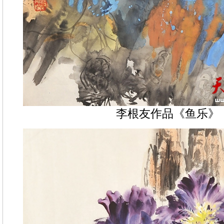
李根友作品《鱼乐》