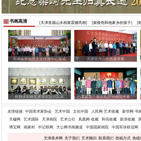
书画高清
[天津首届山水画展震撼亮相]
[姬俊尧和他家乡的孩子]
[
天津金带福路文化传播中心落成
天津首办山水画邀请展
政协水彩画艺术研究院作品展
李寅虎个展在乾庄书画院开幕
友情链接:
中国美术家协会
艺术中国
文化中国
人民网·艺术收藏
新华网·书
天穆网
艺术国际
天津画院
艺术公社
凤凰网·收藏
和讯收藏
新浪收藏
博宝网
画家村
中记联网
大公网书画频道
中国国家画院
中国军休联谊网
天津美术网
关于我们
艺术顾问
联系我们
投稿方式
热线电话