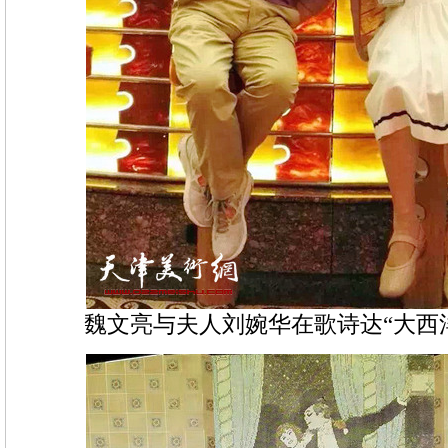
魏文亮与夫人刘婉华在歌诗达“大西