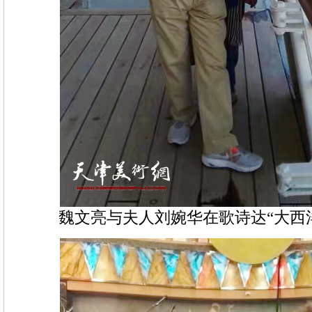
魏文亮与夫人刘婉华在歌诗达“大西