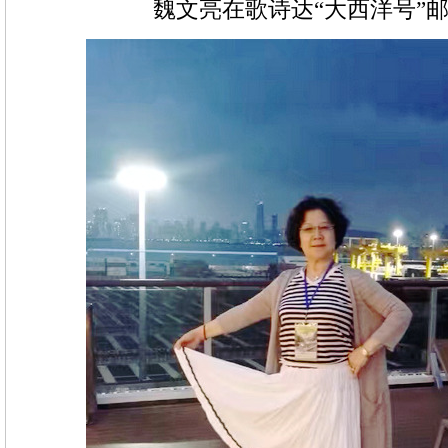
魏文亮在歌诗达“大西洋号”