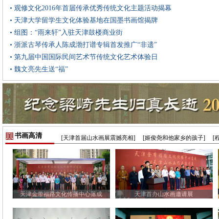
• 观修文化2016年首届传承优秀传统文化主题活动揭幕
• 天津大学留学生文化体验基地在国墨书画馆揭牌
• 组图：“雨来轩”入驻天津鼓楼商业街
• 浙派古琴传承人陈成渤打谱专辑首发推广“非遗”
• 第九届中国国际民间艺术节传统文化艺术体验日
• 魏文亮先生送“福”
书画高清
[天津首届山水画展震撼亮相]
[姬俊尧和他家乡的孩子]
[
天津金带福路文化传播中心落成
天津首办山水画邀请展