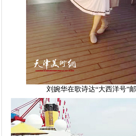
刘婉华在歌诗达“大西洋号”