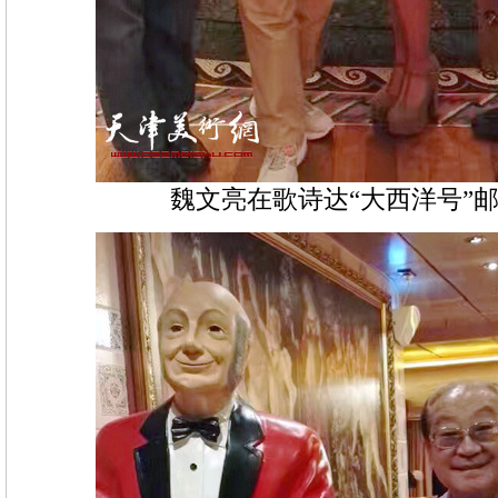
魏文亮在歌诗达“大西洋号”