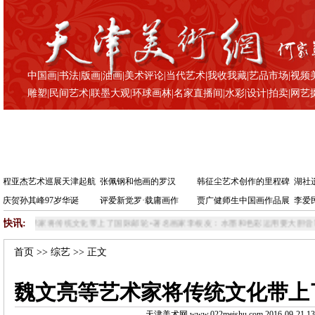
中国画
|
书法
|
版画
|
油画
|
美术评论
|
当代艺术
|
我收我藏
|
艺品市场
|
视频
雕塑
|
民间艺术
|
联墨大观
|
环球画林
|
名家直播间
|
水彩
|
设计
|
拍卖
|
网艺
程亚杰艺术巡展天津起航
张佩钢和他画的罗汉
韩征尘艺术创作的里程碑
湖社
庆贺孙其峰97岁华诞
评爱新觉罗·载庸画作
贾广健师生中国画作品展
李爱
快讯:
带上了国际邮轮
•
著名画家李根友：水墨和色彩运用要大胆尝试
•
著名画家李根友：心
首页
>>
综艺
>> 正文
魏文亮等艺术家将传统文化带上
天津美术网 www.022meishu.com 2016-09-21 13