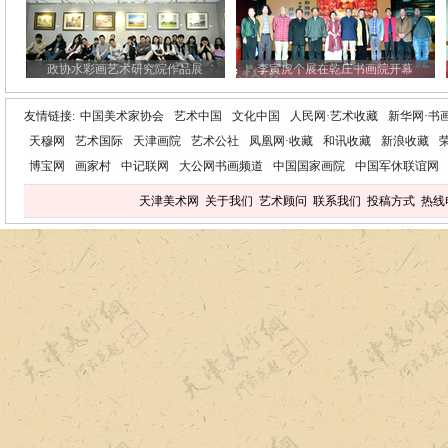
政协水彩画艺术研究院作品展
李寅虎个展在乾庄书画院开幕
友情链接:
中国美术家协会
艺术中国
文化中国
人民网·艺术收藏
新华网·书
天穆网
艺术国际
天津画院
艺术公社
凤凰网·收藏
和讯收藏
新浪收藏
博宝网
画家村
中记联网
大公网书画频道
中国国家画院
中国军休联谊网
天津美术网
关于我们
艺术顾问
联系我们
投稿方式
热线电话