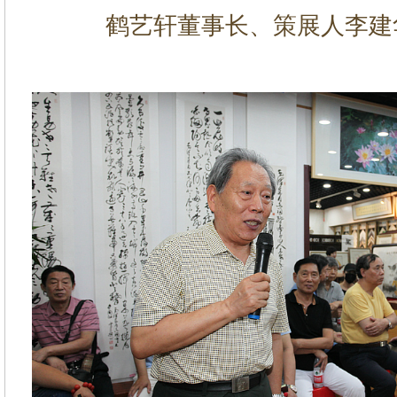
鹤艺轩董事长、策展人李建