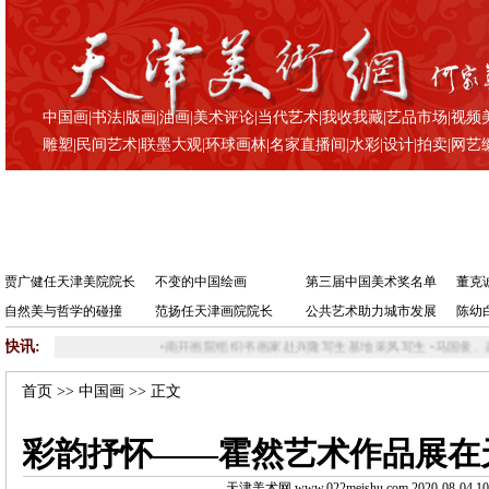
中国画
|
书法
|
版画
|
油画
|
美术评论
|
当代艺术
|
我收我藏
|
艺品市场
|
视频
雕塑
|
民间艺术
|
联墨大观
|
环球画林
|
名家直播间
|
水彩
|
设计
|
拍卖
|
网艺
贾广健任天津美院院长
不变的中国绘画
第三届中国美术奖名单
董克
自然美与哲学的碰撞
范扬任天津画院院长
公共艺术助力城市发展
陈幼
快讯:
•
南开画院组织书画家赴兴隆写生基地采风写生
•
马国俊、赵树繁、陈福春书画作品
首页
>>
中国画
>> 正文
彩韵抒怀——霍然艺术作品展在
天津美术网 www.022meishu.com 2020-08-04 10