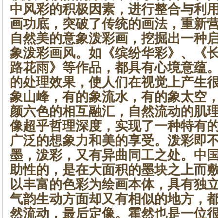
中风彩的积极因素，进行整合与利
画功底，突破了传统的画法，重新
自然美的意象泼彩画，挖掘出一种
象泼彩画风。如《缤纷华彩》、《
路花雨》等作品，都具有心境意蕴
的处理效果，使人们在视觉上产生
象山峰，有的象流水，有的象太空
颜六色的相互融汇，自然流动的肌
像超乎哲理深度，实现了一种特有
广泛的想象力和美的享受。泼彩即
墨，泼彩，又有异曲同工之处。中
助性的，是在大面积的墨块之上而
以丰富的色彩为绘画本体，具有独
气韵生动方面却又有相似的地方，
然流动，最后定像。霍然也是一位