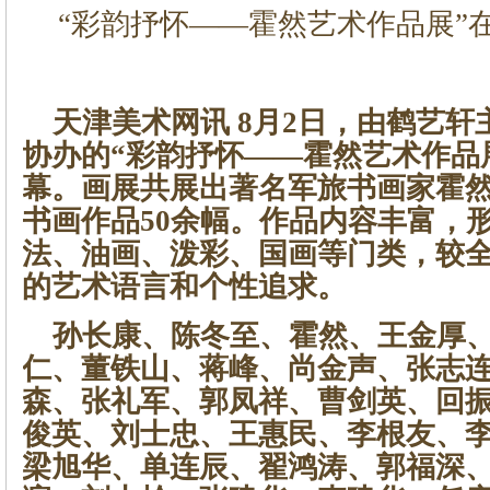
“彩韵抒怀——霍然艺术作品展”
天津美术网讯 8月2日，由鹤艺轩
协办的“彩韵抒怀——霍然艺术作品
幕。画展共展出著名军旅书画家霍
书画作品50余幅。作品内容丰富，
法、油画、泼彩、国画等门类，较
的艺术语言和个性追求。
孙长康、陈冬至、霍然、王金厚、
仁、董铁山、蒋峰、尚金声、张志
森、张礼军、郭凤祥、曹剑英、回
俊英、刘士忠、王惠民、李根友、
梁旭华、单连辰、翟鸿涛、郭福深