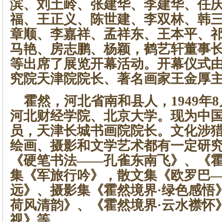
滨、刘土岭、张建华、李建华、任
福、王正义、陈世建、李双林、韩
章顺、李嘉祥、孟祥东、王本平、
马艳、房志鹏、杨颖，鹤艺轩董事
等出席了展览开幕活动。开幕仪式
究院天津院院长、著名画家王金厚
霍然，河北省南和县人，1949年
河北财经学院、北京大学。现为中
员，天津长城书画院院长。文化涉
绘画、摄影和文学艺术都有一定研
《硬笔书法——孔雀东南飞》、《
集《军旅行吟》，散文集《欧罗巴
远》、摄影集《霍然境界·绿色感悟
荷风清韵》、《霍然境界·云水襟怀
视》等。