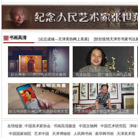
书画高清
[众志成城—天津美协网上美展]
[防控疫情天津市书家书法展
妙合神形——刘万鸣谈明清肖像画
视道如花——贾广健花鸟画作品展
郝玉明的花鸟画：笔精墨妙自然生发
天津画家刘士忠山水画作品欣赏
友情链接:
中国美术家协会
书画高清频道
中国文物网
中国艺术研究院
津味
中国国家画院
艺术中国
天津博物馆
人民网书画
新华网书画
天津美术馆