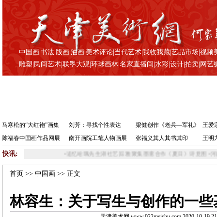
中国画
|
书法
|
版画
|
油画
|
美术评论
|
当代艺术
|
我收我藏
|
艺品市场
|
视频
雕塑
|
民间艺术
|
联墨大观
|
环球画林
|
名家直播间
|
水彩
|
设计
|
拍卖
|
网艺
马寒松的“大红袍”画集
刘芳：寻找个性表达
梁健创作《老兵—军礼》
王爱
陈福春中国画作品网展
南开画院工笔人物画展
张福义其人其书其印
王明
快讯:
•
追忆哈珮先生湖社艺踪 雅聚集墨斋合作《夏日》诗意图
•
河西区文化馆
首页
>>
中国画
>> 正文
林容生：关于写生与创作的一些
天津美术网 www.022meishu.com 2020-10-19 21