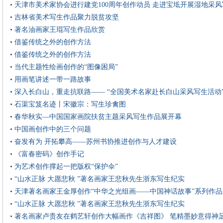
• 天津市美术家协会进行建党100周年创作动员 走进宝坻开展湿地采
• 吉林省美术写生作品聚力脱贫攻坚
• 著名油画家王琨写生作品欣赏
• 借鉴传统之外的创作方法
• 借鉴传统之外的创作方法
• 当代主题性绘画创作的“图像困局”
• 用画笔讲述一带一路故事
• 深入长白山，重走抗联路—— “全国美术名家赴长白山采风写生活动
• 石渠宝笈名迹丨宋徽宗：写生珍禽图
• 春华秋实—中国国家画院扶贫主题采风写生作品展开幕
• 中国画创作中的三个问题
• 奋发有为 开拓攀高——苏州书协推进创作与人才建设
• 《富春密码》创作手记
• 为艺术创作撑起一把版权“保护伞”
• “山水正脉 大愿悲秋 ”著名画家王悲秋先生浙东写生纪实
• 天津著名画家王金厚创作“中华之光组画——中国神话故事”系列作品
• “山水正脉 大愿悲秋 ”著名画家王悲秋先生浙东写生纪实
• 著名画家卢贵友在鹤艺轩创作大幅画作《吉祥图》 笔精墨妙意得神