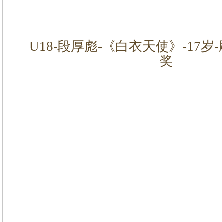
U18-段厚彪-《白衣天使》-17岁
奖