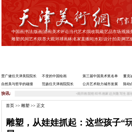
中国画
|
书法
|
版画
|
油画
|
美术评论
|
当代艺术
|
我收我藏
|
艺品市场
|
视频
雕塑
|
民间艺术
|
联墨大观
|
环球画林
|
名家直播间
|
水彩
|
设计
|
拍卖
|
网艺
贾广健任天津美院院长
不变的中国绘画
第三届中国美术奖名单
董克
自然美与哲学的碰撞
范扬任天津画院院长
公共艺术助力城市发展
陈幼
快讯:
•
南开画院组织书画家赴兴隆写生基地采风写
首页
>>
雕塑
>> 正文
雕塑，从娃娃抓起：这些孩子“