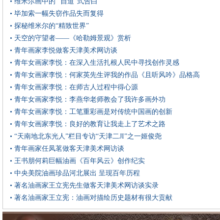
• 维米尔画中的 “自道”式告白
• 毕加索一幅失窃作品失而复得
• 探秘维米尔的“精致世界”
• 天空的守望者——《哈勒姆景观》赏析
• 青年画家李悦做客天津美术网访谈
• 青年女画家李悦：在深入生活扎根人民中寻找创作灵感
• 青年女画家李悦：何家英先生评我的作品《且听风吟》品格高
• 青年女画家李悦：在师古人过程中得心源
• 青年女画家李悦：李燕华老师教会了我许多画外功
• 青年女画家李悦：工笔重彩画是对传统中国画的创新
• 青年女画家李悦：良好的教育让我走上了艺术之路
• “天南地北东光人”栏目专访“天津二JI”之一姬俊尧
• 青年画家任凤茗做客天津美术网访谈
• 王书朋何莉巨幅油画《百年风云》创作纪实
• 中央美院油画珍品河北展出 呈现百年历程
• 著名油画家王立宪先生做客天津美术网访谈实录
• 著名油画家王立宪：油画对描绘历史题材有很大贡献