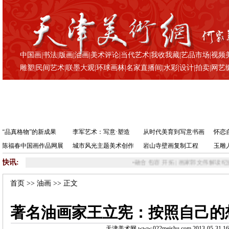
中国画
|
书法
|
版画
|
油画
|
美术评论
|
当代艺术
|
我收我藏
|
艺品市场
|
视频
雕塑
|
民间艺术
|
联墨大观
|
环球画林
|
名家直播间
|
水彩
|
设计
|
拍卖
|
网艺
“品真格物”的新成果
李军艺术：写意·塑造
从时代美育到写意书画
怀恋
陈福春中国画作品网展
城市风光主题美术创作
岩山寺壁画复制工程
玉雕
快讯:
•
融合 包容 开拓 | 画家郭文伟解读纪振民、姬俊尧大
首页
>>
油画
>> 正文
著名油画家王立宪：按照自己的
天津美术网 www.022meishu.com 2013-05-31 16