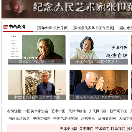
书画高清
[百年华章 筑梦丹青]
[滨海唐氏家风书画作品展]
[岩山寺
霍春阳2023癸卯年台历
央视介绍贾广健院长艺术人生
申世辉作品被中国美术馆收藏
孟宪维书画展天津美术馆举行
友情链接:
中国美术家协会
艺术中国
天津博物馆
人民网书画
新华网书画
书画高清频道
中国文物网
中国艺术研究院
津味书画
滨海文化网
天穆文
天津美术网
关于我们
艺术顾问
联系我们
投