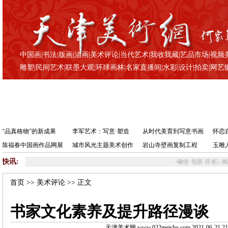
中国画
|
书法
|
版画
|
油画
|
美术评论
|
当代艺术
|
我收我藏
|
艺品市场
|
视频
雕塑
|
民间艺术
|
联墨大观
|
环球画林
|
名家直播间
|
水彩
|
设计
|
拍卖
|
网艺
“品真格物”的新成果
李军艺术：写意·塑造
从时代美育到写意书画
怀恋
陈福春中国画作品网展
城市风光主题美术创作
岩山寺壁画复制工程
玉雕
快讯:
•
融合 包容 开拓 | 画家郭
首页
>>
美术评论
>> 正文
书家文化素养及提升路径漫谈
天津美术网 www.022meishu.com 2021-06-21 21