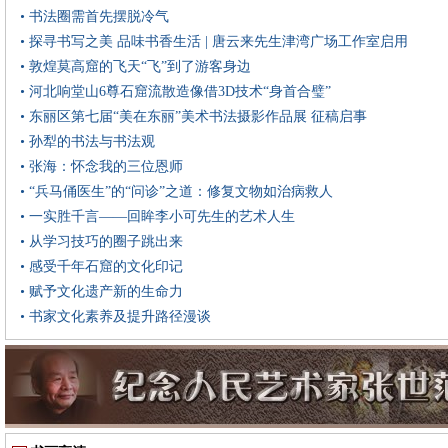
• 书法圈需首先摆脱冷气
• 探寻书写之美 品味书香生活 | 唐云来先生津湾广场工作室启用
• 敦煌莫高窟的飞天“飞”到了游客身边
• 河北响堂山6尊石窟流散造像借3D技术“身首合璧”
• 东丽区第七届“美在东丽”美术书法摄影作品展 征稿启事
• 孙犁的书法与书法观
• 张海：怀念我的三位恩师
• “兵马俑医生”的“问诊”之道：修复文物如治病救人
• 一实胜千言——回眸李小可先生的艺术人生
• 从学习技巧的圈子跳出来
• 感受千年石窟的文化印记
• 赋予文化遗产新的生命力
• 书家文化素养及提升路径漫谈