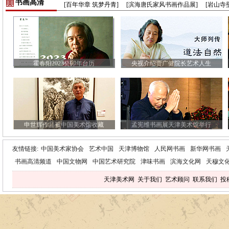
书画高清
[百年华章 筑梦丹青]
[滨海唐氏家风书画作品展]
[岩山寺
霍春阳2023癸卯年台历
央视介绍贾广健院长艺术人生
申世辉作品被中国美术馆收藏
孟宪维书画展天津美术馆举行
友情链接:
中国美术家协会
艺术中国
天津博物馆
人民网书画
新华网书画
书画高清频道
中国文物网
中国艺术研究院
津味书画
滨海文化网
天穆文
天津美术网
关于我们
艺术顾问
联系我们
投