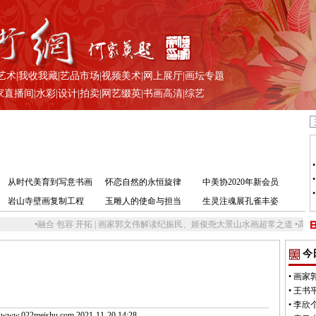
艺术
|
我收我藏
|
艺品市场
|
视频美术
|
网上展厅
|
画坛专题
家直播间
|
水彩
|
设计
|
拍卖
|
网艺缀英
|
书画高清
|
综艺
从时代美育到写意书画
怀恋自然的永恒旋律
中美协2020年新会员
岩山寺壁画复制工程
玉雕人的使命与担当
生灵注魂展孔雀丰姿
•
融合 包容 开拓 | 画家郭文伟解读纪振民、姬俊尧大景山水画超常之道
•
高山仰止 其
今
•
画家
•
王书
•
李欣
.022meishu.com 2021-11-20 14:28