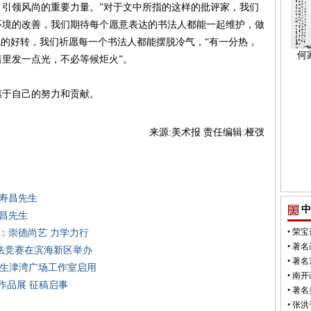
引领风尚的重要力量。”对于文中所指的这样的批评家，我们
环境的改善，我们期待每个愿意表达的书法人都能一起维护，做
气的好转，我们祈愿每一个书法人都能摆脱冷气，“有一分热，
何
里发一点光，不必等候炬火”。
于自己的努力和贡献。
来源:美术报 责任编辑:桠弢
黄寿昌先生
中
寿昌先生
•
荣宝
：崇德尚艺 力学力行
•
著名
儿书法竞赛在滨海新区举办
•
著名
来先生津湾广场工作室启用
•
南开
作品展 征稿启事
•
著名
•
张洪