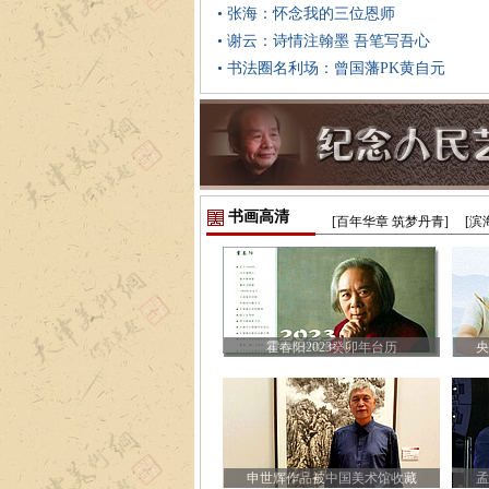
• 张海：怀念我的三位恩师
• 谢云：诗情注翰墨 吾笔写吾心
• 书法圈名利场：曾国藩PK黄自元
书画高清
[百年华章 筑梦丹青]
[滨
霍春阳2023癸卯年台历
央
申世辉作品被中国美术馆收藏
孟