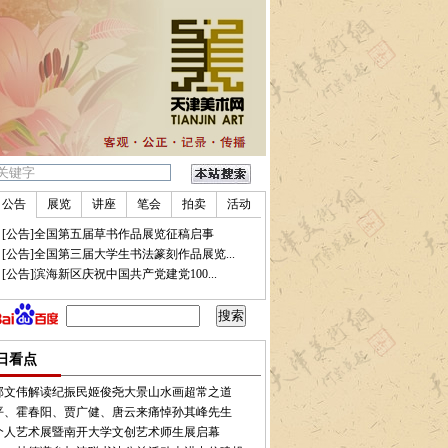
公告
展览
讲座
笔会
拍卖
活动
•
[公告]全国第五届草书作品展览征稿启事
•
[公告]全国第三届大学生书法篆刻作品展览...
•
[公告]滨海新区庆祝中国共产党建党100...
峰更崇 | 王书平、霍春阳、贾广健、唐云来痛悼孙其峰先生
•
天津美术学院讣告 | 孙其峰
日看点
郭文伟解读纪振民姬俊尧大景山水画超常之道
平、霍春阳、贾广健、唐云来痛悼孙其峰先生
个人艺术展暨南开大学文创艺术师生展启幕