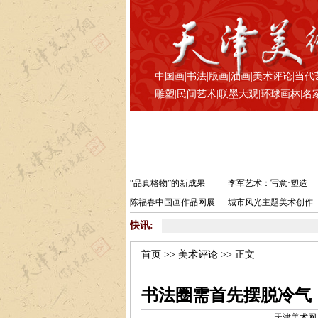
中国画
|
书法
|
版画
|
油画
|
美术评论
|
当代
雕塑
|
民间艺术
|
联墨大观
|
环球画林
|
名
“品真格物”的新成果
李军艺术：写意·塑造
陈福春中国画作品网展
城市风光主题美术创作
快讯:
首页
>>
美术评论
>> 正文
书法圈需首先摆脱冷气
天津美术网 www