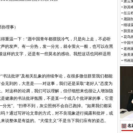
•
唐云
•
孙其峰
•
任云
•
晟颢
•
细读
书协理事）
•
脱贫
•
花鸟
重温一下：“愿中国青年都摆脱冷气，只是向上走，不必听
•
中国
发声的发声。有一分热，发一分光，就令萤火一般，也可以在黑
•
老画
读这样的文字，还是有一些莫名的感动。我想这话也同样适用
•
旅美
•
书画
书法批评”及相关乱象的持续争论，在很多微信群里我们都能
会见到的，大意是——对这事，我们还是采取“老好人”态度为
上。对这样的论调，我们可以理解，但仔细想来也很让人增加隐
就是健康的书法批评氛围，不是某一个或几个批评家的事，它需
一分光”。“扫帚不到，灰尘照例不会自己跑掉。”如果我们都采
来吗？通过写评论文章的方式，对不良现象进行揭露和批评，或
来说整体是有益的。“犬儒主义”不是当下我们应有的姿态。
名