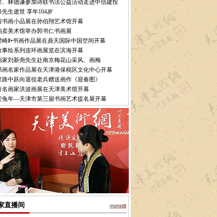
来、林德谦参加诗联书法公益活动走进中信建投
先生逝世 享年104岁
程书画小品展在孙伯翔艺术馆开幕
拍卖美术馆举办郭书仁书画展
梁崎Ⅱ•书画作品展在鼎天国际中国空间开幕
故事绘系列连环画展览在滨海开幕
画家刘新尧先生赴南京梅花山采风、画梅
书画名家作品展在天津港保税区文化中心开幕
家路中跃向退役老兵赠送画作《迎春图》
著名画家洪波画展在天津美术馆开幕
迎兔年—天津市第三届书画艺术提名展开幕
家直播间