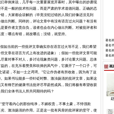
举例来说，几乎每一次重要展览开幕时，其中曝出的抄袭现
袭不是一般的技术性问题，而是严肃的学术道德问题。正确的态
个错，大家都会谅解的（毕竟没犯过错的人我们好像还没见到
会做出判断。同样的，评论文章中有没有语言过火问题？有没有
也是要作者文责自负，读者也会在内心做出判断。对被批评者和
态度：哪点有错，就改哪点；没错，就坚持。
著名
著名
假如当前的一些批评文章确实存在语言过火等不足，我们希望
著名
一些文章在语言方式上有改进的迹象）；假如一些批评文章可能
著名
以尽量对事不对人，多讨论现象类问题，多讨论重大问题。总体
有益的，在充斥着赞美和吹捧的风气中，它撕开了一个口子，可
画
之诺诺，不如一士之谔谔。”它让作伪者有所收敛，因为有了这
惮。如果书坛能多一些针砭时弊、激浊扬清的批评文章，如果这
诚又有锋芒的健康书法批评尽早蔚然成风，我们将极有希望收获
是我们全体书法人所共同期待的吗？
“坚守着内心的那份纯净，不媚权贵，不事土豪，不恃强欺
贬劣、激浊扬清的作用。正是这一批有风骨的批评家的坚守，使