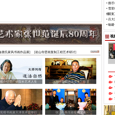
•
搜尽
•
雪里
造
•
观复
•
吕大
•
喻建
视
海唐氏家风书画作品展]
[岩山寺壁画复制工程艺术研讨]
视介绍贾广健院长艺术人生
《万珂新砚边水墨集》欣赏
宪维书画展天津美术馆举行
张洪千先生收徒师宝金