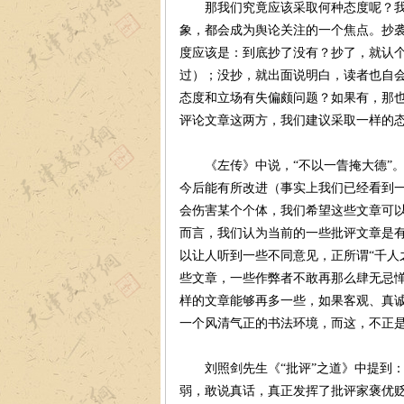
那我们究竟应该采取何种态度呢？我们
象，都会成为舆论关注的一个焦点。抄
度应该是：到底抄了没有？抄了，就认
过）；没抄，就出面说明白，读者也自
态度和立场有失偏颇问题？如果有，那
评论文章这两方，我们建议采取一样的
《左传》中说，“不以一眚掩大德”。
今后能有所改进（事实上我们已经看到
会伤害某个个体，我们希望这些文章可
而言，我们认为当前的一些批评文章是
以让人听到一些不同意见，正所谓“千人
些文章，一些作弊者不敢再那么肆无忌
样的文章能够再多一些，如果客观、真
一个风清气正的书法环境，而这，不正
刘照剑先生《“批评”之道》中提到：
弱，敢说真话，真正发挥了批评家褒优