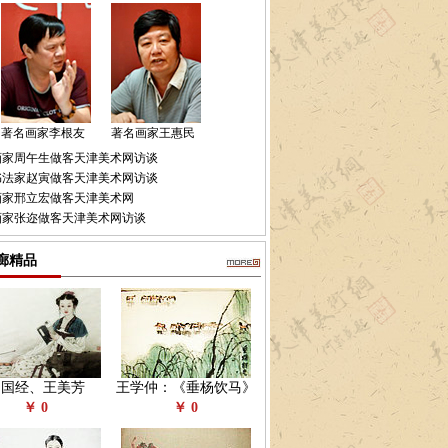
著名画家李根友
著名画家王惠民
画家周午生做客天津美术网访谈
书法家赵寅做客天津美术网访谈
画家邢立宏做客天津美术网
画家张迩做客天津美术网访谈
廊精品
赵国经、王美芳
王学仲：《垂杨饮马》
￥ 0
￥ 0