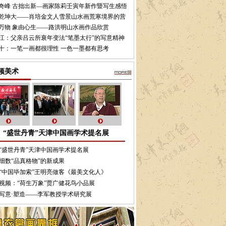
奇峰 古拙出新—画家陈莉壬寅年新作暨写生感悟
乾坤大——肖培金文人雪景山水画荒寒境界的营
万物 象由心生——路洪明山水画作品欣赏
江：父亲吕云所衰年变法“笔墨太行”的写意精神
十：一笔一画都很理性 一色一墨都有思考
频美术
“盛世丹青”天津中国画学术提名展
“盛世丹青”天津中国画学术提名展
细数“品真格物”的新成果
“中国毕加索”王明亮做客《最美文化人》
视频：“荷生万象”贾广健花鸟小品展
写意·塑造——李军教授学术研究展