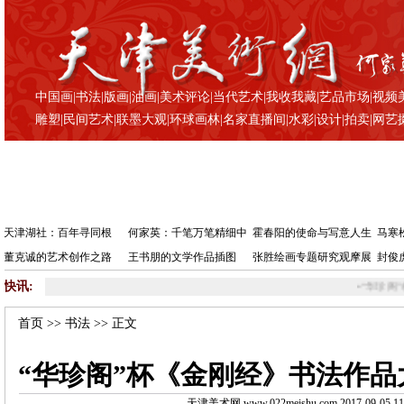
中国画
|
书法
|
版画
|
油画
|
美术评论
|
当代艺术
|
我收我藏
|
艺品市场
|
视频
雕塑
|
民间艺术
|
联墨大观
|
环球画林
|
名家直播间
|
水彩
|
设计
|
拍卖
|
网艺
天津湖社：百年寻同根
何家英：千笔万笔精细中
霍春阳的使命与写意人生
马寒
董克诚的艺术创作之路
王书朋的文学作品插图
张胜绘画专题研究观摩展
封俊
快讯:
•
“华珍阁”杯《金刚经》书
首页
>>
书法
>> 正文
“华珍阁”杯《金刚经》书法作品
天津美术网 www.022meishu.com 2017-09-05 11