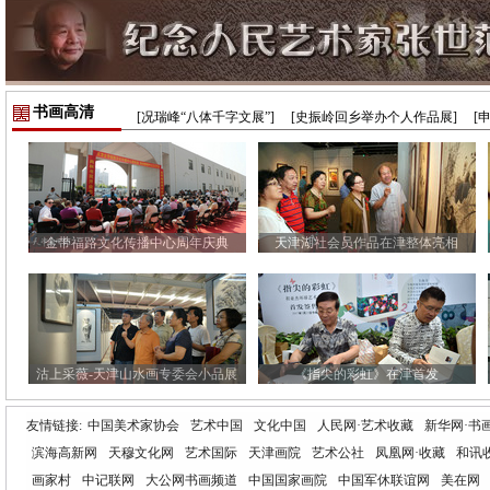
书画高清
[况瑞峰“八体千字文展”]
[史振岭回乡举办个人作品展]
[
金带福路文化传播中心周年庆典
天津湖社会员作品在津整体亮相
沽上采薇-天津山水画专委会小品展
《指尖的彩虹》在津首发
友情链接:
中国美术家协会
艺术中国
文化中国
人民网·艺术收藏
新华网·书
滨海高新网
天穆文化网
艺术国际
天津画院
艺术公社
凤凰网·收藏
和讯
画家村
中记联网
大公网书画频道
中国国家画院
中国军休联谊网
美在网