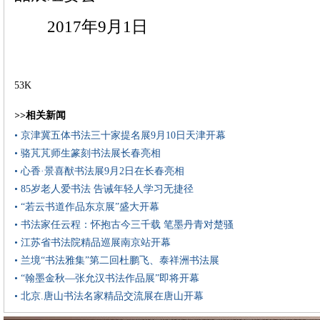
2017年9月1日
53K
>>相关新闻
• 京津冀五体书法三十家提名展9月10日天津开幕
• 骆芃芃师生篆刻书法展长春亮相
• 心香·景喜猷书法展9月2日在长春亮相
• 85岁老人爱书法 告诫年轻人学习无捷径
• “若云书道作品东京展”盛大开幕
• 书法家任云程：怀抱古今三千载 笔墨丹青对楚骚
• 江苏省书法院精品巡展南京站开幕
• 兰境“书法雅集”第二回杜鹏飞、泰祥洲书法展
• “翰墨金秋—张允汉书法作品展”即将开幕
• 北京.唐山书法名家精品交流展在唐山开幕