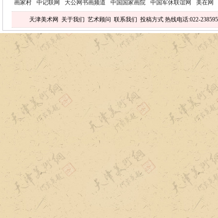
画家村
中记联网
大公网书画频道
中国国家画院
中国军休联谊网
美在网
天津美术网
关于我们
艺术顾问
联系我们
投稿方式
热线电话:022-238595