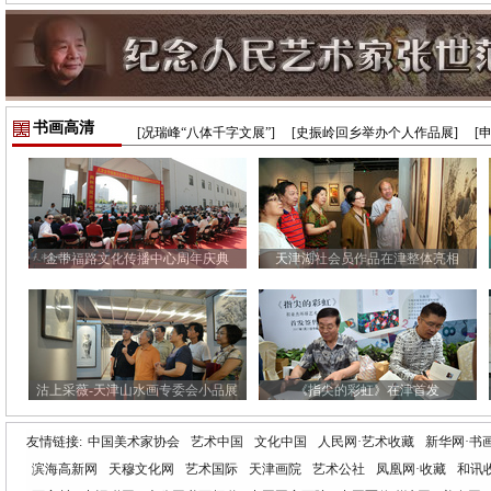
书画高清
[况瑞峰“八体千字文展”]
[史振岭回乡举办个人作品展]
[
金带福路文化传播中心周年庆典
天津湖社会员作品在津整体亮相
沽上采薇-天津山水画专委会小品展
《指尖的彩虹》在津首发
友情链接:
中国美术家协会
艺术中国
文化中国
人民网·艺术收藏
新华网·书
滨海高新网
天穆文化网
艺术国际
天津画院
艺术公社
凤凰网·收藏
和讯