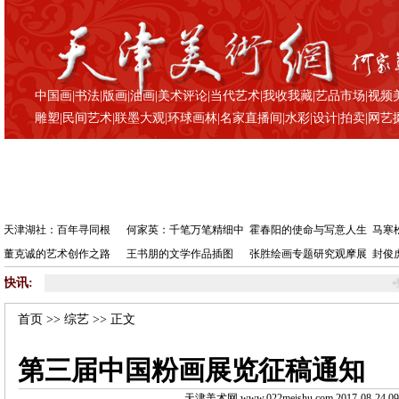
中国画
|
书法
|
版画
|
油画
|
美术评论
|
当代艺术
|
我收我藏
|
艺品市场
|
视频
雕塑
|
民间艺术
|
联墨大观
|
环球画林
|
名家直播间
|
水彩
|
设计
|
拍卖
|
网艺
天津湖社：百年寻同根
何家英：千笔万笔精细中
霍春阳的使命与写意人生
马寒
董克诚的艺术创作之路
王书朋的文学作品插图
张胜绘画专题研究观摩展
封俊
快讯:
•
第三届
首页
>>
综艺
>> 正文
第三届中国粉画展览征稿通知
天津美术网 www.022meishu.com 2017-08-24 09