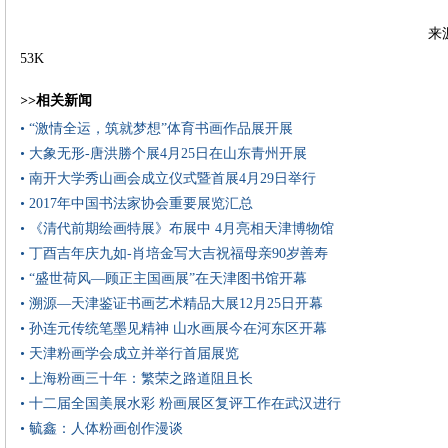
来
53K
>>相关新闻
• “激情全运，筑就梦想”体育书画作品展开展
• 大象无形-唐洪勝个展4月25日在山东青州开展
• 南开大学秀山画会成立仪式暨首展4月29日举行
• 2017年中国书法家协会重要展览汇总
• 《清代前期绘画特展》布展中 4月亮相天津博物馆
• 丁酉吉年庆九如-肖培金写大吉祝福母亲90岁善寿
• “盛世荷风—顾正主国画展”在天津图书馆开幕
• 溯源—天津鉴证书画艺术精品大展12月25日开幕
• 孙连元传统笔墨见精神 山水画展今在河东区开幕
• 天津粉画学会成立并举行首届展览
• 上海粉画三十年：繁荣之路道阻且长
• 十二届全国美展水彩 粉画展区复评工作在武汉进行
• 毓鑫：人体粉画创作漫谈