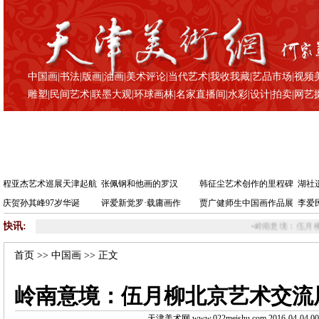
中国画
|
书法
|
版画
|
油画
|
美术评论
|
当代艺术
|
我收我藏
|
艺品市场
|
视频
雕塑
|
民间艺术
|
联墨大观
|
环球画林
|
名家直播间
|
水彩
|
设计
|
拍卖
|
网艺
程亚杰艺术巡展天津起航
张佩钢和他画的罗汉
韩征尘艺术创作的里程碑
湖社
庆贺孙其峰97岁华诞
评爱新觉罗·载庸画作
贾广健师生中国画作品展
李爱
快讯:
•
岭南意境：伍月柳北京艺
首页
>>
中国画
>> 正文
岭南意境：伍月柳北京艺术交流
天津美术网 www.022meishu.com 2016-04-04 00