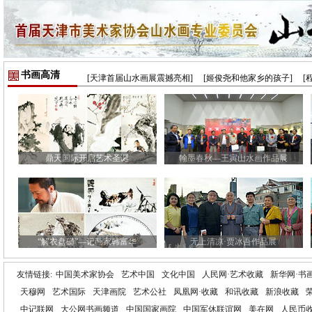
书画高清
[天津首届山水画展震撼亮相]
[姬俊尧和他家乡的孩子]
[
鼎天国际开启艺术圣诞
翰墨春秋—王寅山水画作品展
“解衣盘礴”—记画家韩富华
无上清凉·贾冰吾作品展
友情链接:
中国美术家协会
艺术中国
文化中国
人民网·艺术收藏
新华网·书
天穆网
艺术国际
天津画院
艺术公社
凤凰网·收藏
和讯收藏
新浪收藏
中记联网
大公网书画频道
中国国家画院
中国军休联谊网
美在网
人民币