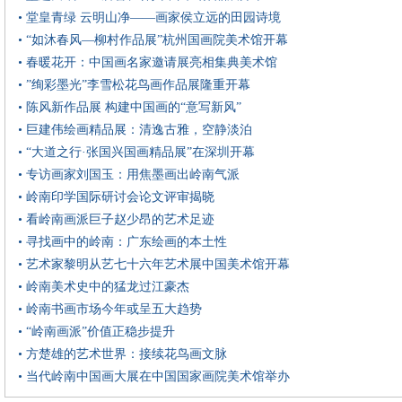
• 堂皇青绿 云明山净——画家侯立远的田园诗境
• “如沐春风—柳村作品展”杭州国画院美术馆开幕
• 春暖花开：中国画名家邀请展亮相集典美术馆
• ”绚彩墨光”李雪松花鸟画作品展隆重开幕
• 陈风新作品展 构建中国画的“意写新风”
• 巨建伟绘画精品展：清逸古雅，空静淡泊
• “大道之行·张国兴国画精品展”在深圳开幕
• 专访画家刘国玉：用焦墨画出岭南气派
• 岭南印学国际研讨会论文评审揭晓
• 看岭南画派巨子赵少昂的艺术足迹
• 寻找画中的岭南：广东绘画的本土性
• 艺术家黎明从艺七十六年艺术展中国美术馆开幕
• 岭南美术史中的猛龙过江豪杰
• 岭南书画市场今年或呈五大趋势
• “岭南画派”价值正稳步提升
• 方楚雄的艺术世界：接续花鸟画文脉
• 当代岭南中国画大展在中国国家画院美术馆举办