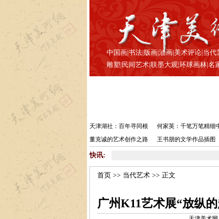
中国画
|
书法
|
版画
|
油画
|
美术评论
|
当代
雕塑
|
民间艺术
|
联墨大观
|
环球画林
|
名
天津湖社：百年寻同根
何家英：千笔万笔精细
董克诚的艺术创作之路
王书朋的文学作品插图
快讯:
首页
>>
当代艺术
>> 正文
广州K11艺术展“放纵
天津美术网 www