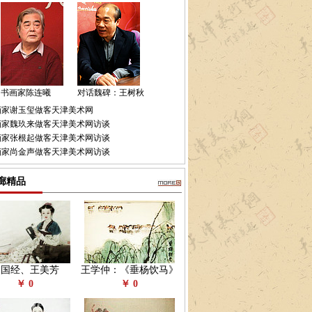
书画家陈连曦
对话魏碑：王树秋
画家谢玉玺做客天津美术网
画家魏玖来做客天津美术网访谈
画家张根起做客天津美术网访谈
画家尚金声做客天津美术网访谈
廊精品
赵国经、王美芳
王学仲：《垂杨饮马》
￥ 0
￥ 0