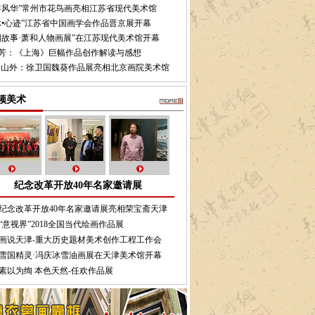
年风华”常州市花鸟画亮相江苏省现代美术馆
脉•心迹”江苏省中国画学会作品晋京展开幕
国故事·萧和人物画展”在江苏现代美术馆开幕
芳：《上海》巨幅作品创作解读与感想
·山外：徐卫国魏葵作品展亮相北京画院美术馆
频美术
纪念改革开放40年名家邀请展
纪念改革开放40年名家邀请展亮相荣宝斋天津
“意视界”2018全国当代绘画作品展
画说天津-重大历史题材美术创作工程工作会
雪国精灵·冯庆冰雪油画展在天津美术馆开幕
素以为绚 本色天然-任欢作品展