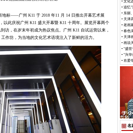
•
文化
•
追忆
•
东丽
广州 K11 于 2018 年11 月 14 日推出开幕艺术展
•
天津
-X）”，以此庆祝广州 K11 盛大开幕暨 K11 十周年。展览开幕两个
•
老画
到访，在岁末年初成为热议焦点。广州 K11 自试运营以来，
•
春色
•
天津
坛、工作坊，为当地的文化艺术语境注入了新鲜的活力。
•
画说
•
“盛
•
“兴
•
肖爱
名