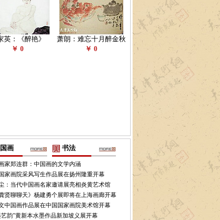
家英：《醉艳》
萧朗：难忘十月醉金秋
￥ 0
￥ 0
国画
书法
画家郑连群：中国画的文学内涵
国家画院采风写生作品展在扬州隆重开幕
尘：当代中国画名家邀请展亮相炎黄艺术馆
龚贤聊聊天》杨建勇个展即将在上海画廊开幕
文中国画作品展在中国国家画院美术馆开幕
墨艺韵”黄新本水墨作品新加坡义展开幕