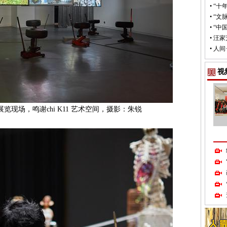
•
“十
•
“文
•
“中
•
汪家
•
人间
视
展览现场，鸣谢chi K11 艺术空间，摄影：朱锐