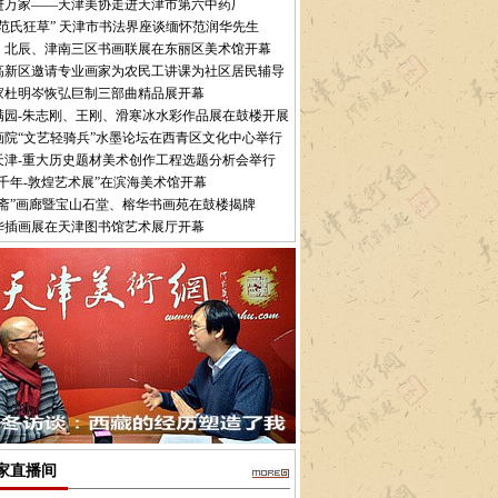
进万家——天津美协走进天津市第六中药厂
“范氏狂草” 天津市书法界座谈缅怀范润华先生
、北辰、津南三区书画联展在东丽区美术馆开幕
高新区邀请专业画家为农民工讲课为社区居民辅导
家杜明岑恢弘巨制三部曲精品展开幕
满园-朱志刚、王刚、滑寒冰水彩作品展在鼓楼开展
画院“文艺轻骑兵”水墨论坛在西青区文化中心举行
天津-重大历史题材美术创作工程选题分析会举行
世千年-敦煌艺术展”在滨海美术馆开幕
华斋”画廊暨宝山石堂、榕华书画苑在鼓楼揭牌
华插画展在天津图书馆艺术展厅开幕
家直播间