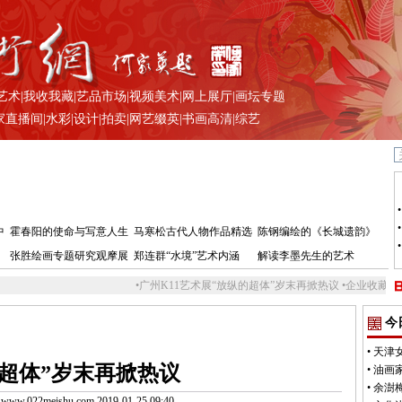
艺术
|
我收我藏
|
艺品市场
|
视频美术
|
网上展厅
|
画坛专题
家直播间
|
水彩
|
设计
|
拍卖
|
网艺缀英
|
书画高清
|
综艺
中
霍春阳的使命与写意人生
马寒松古代人物作品精选
陈钢编绘的《长城遗韵》
张胜绘画专题研究观摩展
郑连群“水境”艺术内涵
解读李墨先生的艺术
•
广州K11艺术展“放纵的超体”岁末再掀热议
•
企业收藏艺术品不止有经济
今
•
天津
的超体”岁末再掀热议
•
油画
•
余澍
.022meishu.com 2019-01-25 09:40