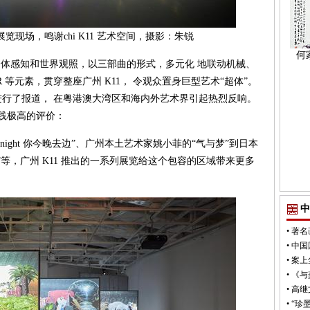
展览现场，鸣谢chi K11 艺术空间，摄影：朱锐
何
体感知和世界观照，以三部曲的形式，多元化 地联动机械、
R 等元素，贯穿整座广州 K11， 令观众置身巨型艺术“超体”。
行了报道， 在粤港澳大湾区和海内外艺术界引起热烈反响。
实践极高的评价：
g Tonight 你今晚去边”、广州本土艺术家姚小菲的“气与梦”到日本
等，广州 K11 推出的一系列展览给这个包容的区域带来更多
中
•
著名
•
中国
•
案上
•
《与
•
高继
•
“珍