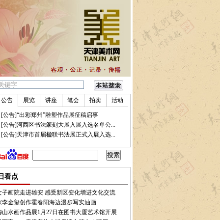
公告
展览
讲座
笔会
拍卖
活动
•
[公告]“出彩郑州”雕塑作品展征稿启事
•
[公告]河西区书法篆刻大展入展入选名单公...
•
[公告]天津市首届楹联书法展正式入展入选...
效益
•
2018届FAC国际少儿绘画大赛优秀作品展举办
•
第二届＂世界邮票上的中国文化盛
日看点
女子画院走进雄安 感受新区变化增进文化交流
家李金玺创作霍春阳海边漫步写实油画
梅山水画作品展1月27日在图书大厦艺术馆开展