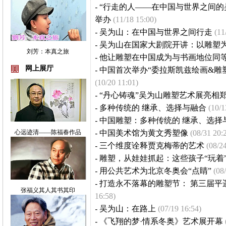
-
“行走的人——在中国与世界之间的
举办
(11/18 15:00)
-
吴为山：在中国与世界之间行走
(11
-
吴为山在国家大剧院开讲：以雕塑
刘芳：本真之旅
-
他让雕塑在中国成为与书画地位同
网上展厅
-
中国首次举办“委拉斯凯兹绘画&雕
(10/20 11:01)
-
“丹心铸魂”吴为山雕塑艺术展亮相
-
多种传统的 继承、选择与融合
(10/1
-
中国雕塑：多种传统的 继承、选择
心远迹清——陈福春作品
-
中国美术馆为黄文秀塑像
(08/31 20:
-
三个维度诠释贾克梅蒂的艺术
(08/2
-
雕塑，从娃娃抓起：这些孩子“玩着
-
用公共艺术为北京冬奥会“点睛”
(08
-
打造永不落幕的雕塑节： 第三届
张福义其人其书其印
16:58)
-
吴为山：在路上
(07/19 16:54)
-
《飞翔的梦·情系冬奥》艺术展开幕