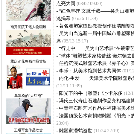
点亮大同
(08/02 09:00)
-
“红色丰碑 文脉千载——吴为山雕
览揭幕
(05/26 11:39)
-
著名雕塑家谭勋教授创作徐渭雕塑
南开画院工笔人物画展
-
吴为山当选新一届中国城市雕塑家协
席
(05/13 15:17)
-
“行走中——吴为山艺术展”在银帝
-
“球体”雕塑艺术家格蕾丝·诺尔顿去
孟庆占花鸟画作品赏析
-
任哲沉浸式雕塑艺术展《赤子心》
-
李乐：从美术馆到艺术共同体
(01/1
-
内化·生发——天津美术学院雕塑系
(12/11 11:39)
-
阳光下的牛（雕塑）让·卡尔多
(12/1
马寒松的“大红袍”
-
冯氏三代寿山石雕刻作品亮相福建
-
中青年石雕艺术作品在福建省美术
-
法国顶级艺术家捐赠雕塑《阳光下
23:04)
王琨写生作品欣赏
-
雕塑家潘鹤逝世
(11/24 22:19)