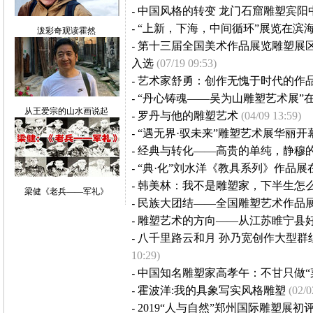
-
中国风格的转变 龙门石窟雕塑宾阳
-
“​上新，下海，中间循环”展览在滨
泼彩奇观读霍然
-
第十三届全国美术作品展览雕塑展区
入选
(07/19 09:53)
-
艺术家舒勇：创作无愧于时代的作
-
“丹心铸魂——吴为山雕塑艺术展”
从王爱宗的山水画说起
-
罗丹与他的雕塑艺术
(04/09 13:59)
-
“遇无界·驭未来”雕塑艺术展华丽开
-
经典与转化——高贵的单纯，静穆
-
“典·化”刘水洋《教具系列》作品展
-
韩美林：我不是雕塑家，下半生怎
梁健《老兵——军礼》
-
民族大团结——全国雕塑艺术作品
-
雕塑艺术的方向——从江苏睢宁县
-
八千里路云和月 孙乃宽创作大型群
10:29)
-
中国知名雕塑家高孝午：不甘只做“
-
霍波洋:我的具象写实风格雕塑
(02/0
-
2019“人与自然”郑州国际雕塑展初