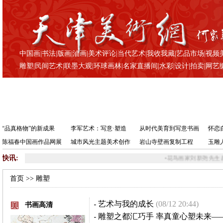
中国画
|
书法
|
版画
|
油画
|
美术评论
|
当代艺术
|
我收我藏
|
艺品市场
|
视频
雕塑
|
民间艺术
|
联墨大观
|
环球画林
|
名家直播间
|
水彩
|
设计
|
拍卖
|
网艺
“品真格物”的新成果
李军艺术：写意·塑造
从时代美育到写意书画
怀恋
陈福春中国画作品网展
城市风光主题美术创作
岩山寺壁画复制工程
玉雕
快讯:
•
花鸟画家刘新尧先生赴南
首页
>> 雕塑
-
艺术与我的成长
(08/12 20:44)
书画高清
-
雕塑之都汇巧手 率真童心塑未来—